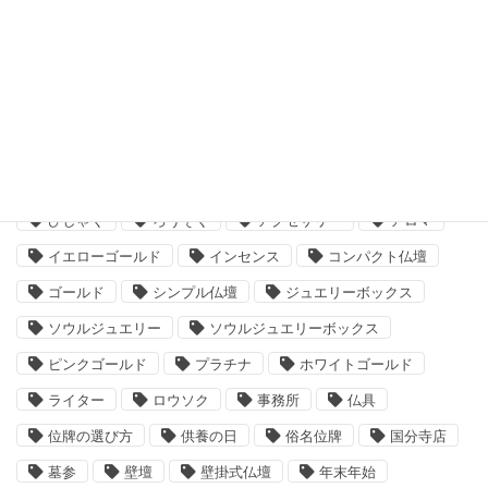
2019年6月
2019年5月
タグ
neo神棚
お墓参り
お札
お札立て
ひしゃく
ろうそく
アクセサリー
アロマ
イエローゴールド
インセンス
コンパクト仏壇
ゴールド
シンプル仏壇
ジュエリーボックス
ソウルジュエリー
ソウルジュエリーボックス
ピンクゴールド
プラチナ
ホワイトゴールド
ライター
ロウソク
事務所
仏具
位牌の選び方
供養の日
俗名位牌
国分寺店
墓参
壁壇
壁掛式仏壇
年末年始