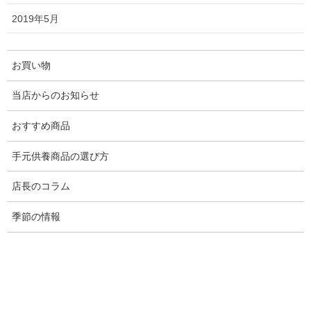
2019年5月
お位牌をご注文頂く前に・位牌の選び
方とご注文方法
2019年5月21日
お買い物
位牌とは？ 種類・価格・選び方を徹底
当店からのお知らせ
解説【初心者向けガイド】
おすすめ商品
2025年11月10日
手元供養商品の選び方
大野屋では【俗名位牌】も承っており
ます
店長のコラム
2024年6月21日
季節の情報
お盆を迎えるにあたって必要な品は何
ですか？
2023年5月23日