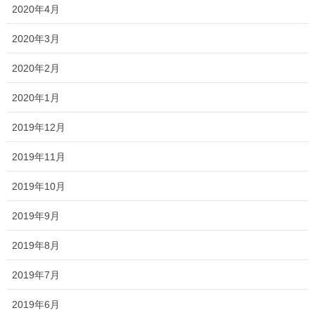
2020年3月16日
2020年4月
お線香、ろうそく
2020年3月
お彼岸のお墓参りのお供の新定番・
故人の好物シリーズ
2020年2月
お墓参りはもとより、普段のお供えに彩りと若干
2020年1月
の遊び心を添える、ろうそくをご紹介します。
2019年12月
2019年11月
2019年10月
最近の投稿
2019年9月
国分寺店限定！『ホームページを見
2019年8月
た』がキーワード！ ご来店プレゼン
2019年7月
ト開催します！
2026年5月27日
2019年6月