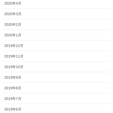
2020年4月
2020年3月
最近の投稿
2020年2月
国分寺店限定！『ホームページを見
2020年1月
た』がキーワード！ ご来店プレゼン
ト開催します！
2019年12月
2026年5月27日
2019年11月
お位牌をご注文頂く前に・位牌の選び
2019年10月
方とご注文方法
2019年9月
2019年5月21日
2019年8月
位牌とは？ 種類・価格・選び方を徹底
解説【初心者向けガイド】
2019年7月
2025年11月10日
2019年6月