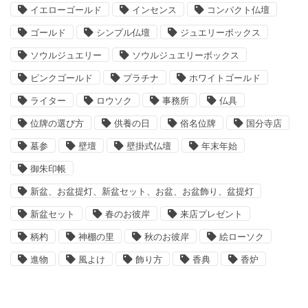
イエローゴールド
インセンス
コンパクト仏壇
ゴールド
シンプル仏壇
ジュエリーボックス
ソウルジュエリー
ソウルジュエリーボックス
ピンクゴールド
プラチナ
ホワイトゴールド
ライター
ロウソク
事務所
仏具
位牌の選び方
供養の日
俗名位牌
国分寺店
墓参
壁壇
壁掛式仏壇
年末年始
御朱印帳
新盆、お盆提灯、新盆セット、お盆、お盆飾り、盆提灯
新盆セット
春のお彼岸
来店プレゼント
柄杓
神棚の里
秋のお彼岸
絵ローソク
進物
風よけ
飾り方
香典
香炉