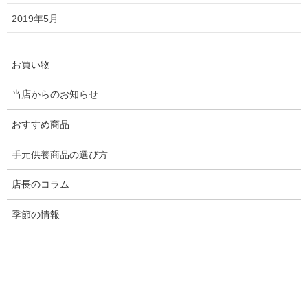
大野屋では【俗名位牌】も承っており
2019年5月
ます
2024年6月21日
お買い物
お盆を迎えるにあたって必要な品は何
当店からのお知らせ
ですか？
おすすめ商品
2023年5月23日
手元供養商品の選び方
日本のお盆シーズン：先祖への敬意と
家族の絆を称える伝統的な時期
店長のコラム
2023年5月18日
季節の情報
2021年オリンピックイヤーのお盆、お
買い忘れはありませんか？
2023年5月18日
「ソウルシリーズ」 7点が国立歴史民