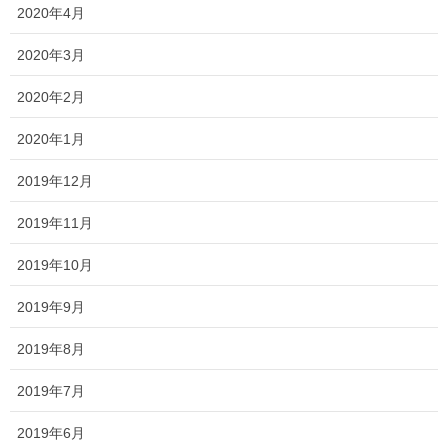
年末のご贈答に、進物線香
2020年4月
2019年版・メモリアルアートの大野
2020年3月
屋webshopイチオシ！その２・ 線
香以外の進物まとめ
2020年2月
喪中はがきが届く秋から冬にかけて、ご進物用で
2020年1月
線香以外をお探しの方に、2019年のおすすめをご
紹介します。
2019年12月
2019年11月
2019年10月
最近の投稿
2019年9月
2019年8月
国分寺店限定！『ホームページを見
2019年7月
た』がキーワード！ ご来店プレゼン
ト開催します！
2019年6月