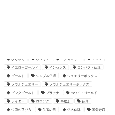
2019年6月
2019年5月
タグ
neo神棚
お墓参り
お札
お札立て
ひしゃく
ろうそく
アクセサリー
アロマ
イエローゴールド
インセンス
コンパクト仏壇
ゴールド
シンプル仏壇
ジュエリーボックス
ソウルジュエリー
ソウルジュエリーボックス
ピンクゴールド
プラチナ
ホワイトゴールド
ライター
ロウソク
事務所
仏具
位牌の選び方
供養の日
俗名位牌
国分寺店