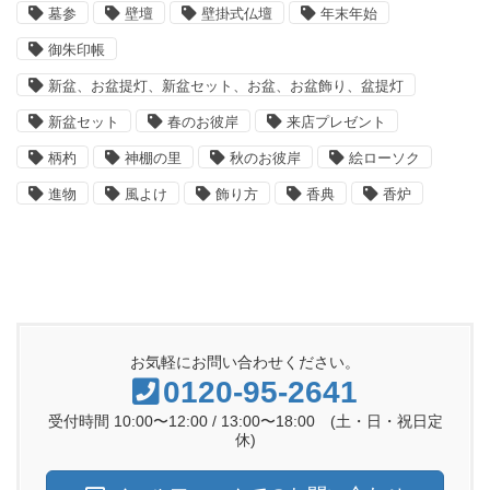
墓参
壁壇
壁掛式仏壇
年末年始
御朱印帳
新盆、お盆提灯、新盆セット、お盆、お盆飾り、盆提灯
新盆セット
春のお彼岸
来店プレゼント
柄杓
神棚の里
秋のお彼岸
絵ローソク
進物
風よけ
飾り方
香典
香炉
お気軽にお問い合わせください。
0120-95-2641
受付時間 10:00〜12:00 / 13:00〜18:00 (土・日・祝日定
休)