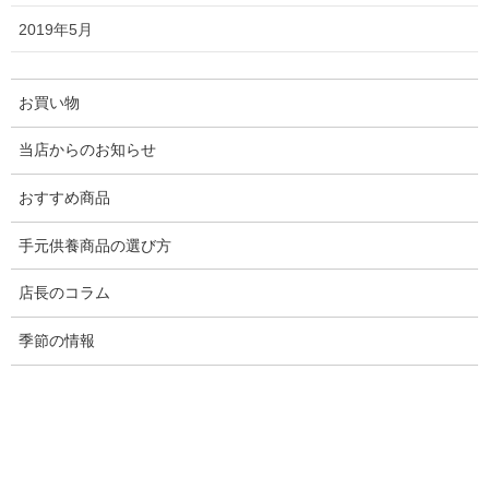
2026年5月27日
2019年5月
お位牌をご注文頂く前に・位牌の選び
方とご注文方法
お買い物
2019年5月21日
当店からのお知らせ
位牌とは？ 種類・価格・選び方を徹底
おすすめ商品
解説【初心者向けガイド】
2025年11月10日
手元供養商品の選び方
大野屋では【俗名位牌】も承っており
店長のコラム
ます
季節の情報
2024年6月21日
お盆を迎えるにあたって必要な品は何
ですか？
2023年5月23日