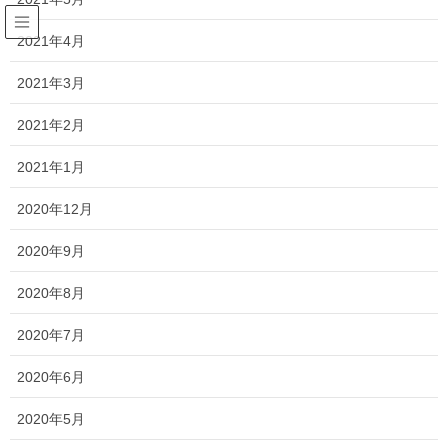
2021年4月
絵ローソク
2021年3月
HOME
絵ローソク
2021年2月
2021年1月
2020年3月16日
2020年12月
お線香、ろうそく
2020年9月
お彼岸のお墓参りのお供の新定番・
故人の好物シリーズ
2020年8月
お墓参りはもとより、普段のお供えに彩りと若干
2020年7月
の遊び心を添える、ろうそくをご紹介します。
2020年6月
2020年5月
2019年11月29日