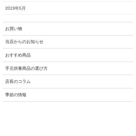
2020年12月17日
2019年5月
新規取扱商品
ソウルプチポット（ミニ骨壷）に携
お買い物
帯できる新商品・フルール登場！
携帯できるミニ骨壺に新しい商品「フルール」が
当店からのお知らせ
加わりました。
おすすめ商品
手元供養商品の選び方
2020年2月28日
店長のコラム
仏具
2020年春・メモリアルアートの大野
季節の情報
屋ピンクコレクション
2020年のせっかちな桜に誘われて、当店で扱って
いる桜色・ピンク色コレクションと銘打ってご紹
介いたします。