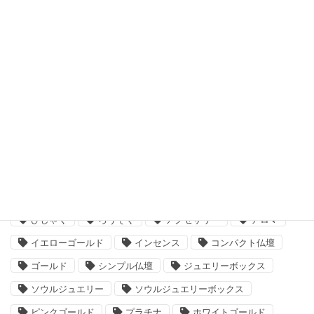
2019年8月
2019年7月
2019年6月
2019年5月
タグ
neo神棚
お墓参り
お札
お札立て
ひしゃく
ろうそく
アクセサリー
アロマ
イエローゴールド
インセンス
コンパクト仏壇
ゴールド
シンプル仏壇
ジュエリーボックス
ソウルジュエリー
ソウルジュエリーボックス
ピンクゴールド
プラチナ
ホワイトゴールド