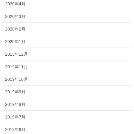
2020年4月
手元供養商品の選び方
手元供養商品は、専用の台・ステー
2020年3月
ジに置きませんか？ のススメ
2020年2月
手元供養専用の供養台を揃えたブランド「Soul
Stage（ソウルステージ）」のご紹介です。
2020年1月
2019年12月
2021年2月12日
2019年11月
新規取扱商品
2019年10月
皆さんに届け、この声！「ソウルプ
チポット（ミニ骨壷）のフルールが
2019年9月
人気なんです！」
2019年8月
携帯できるミニ骨壺「フルール」に、あなただけ
の刻印ができるタイプが加わりました。
2019年7月
2019年6月