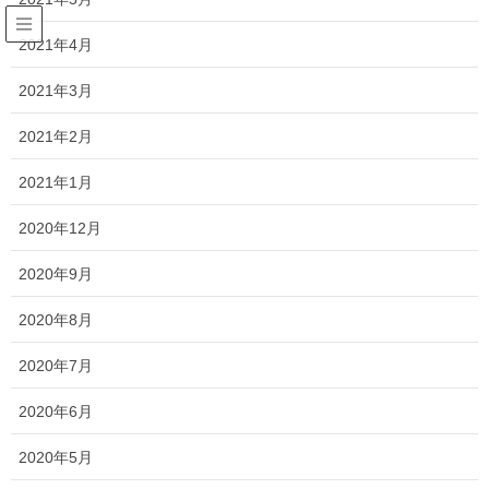
2021年4月
Soul Petie Pot
2021年3月
HOME
Soul Petie Pot
2021年2月
2021年1月
2022年5月31日
2020年12月
当店からのお知らせ
2020年9月
「ソウルシリーズ」 7点が国立歴史
民俗博物館「特集展示」に出陳しま
2020年8月
す
2020年7月
ソウルシリーズ7商品が、特別展示に出展します！
2020年6月
2020年5月
2021年9月9日