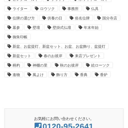
ライター
ロウソク
事務所
仏具
位牌の選び方
供養の日
俗名位牌
国分寺店
墓参
壁壇
壁掛式仏壇
年末年始
御朱印帳
新盆、お盆提灯、新盆セット、お盆、お盆飾り、盆提灯
新盆セット
春のお彼岸
来店プレゼント
柄杓
神棚の里
秋のお彼岸
絵ローソク
進物
風よけ
飾り方
香典
香炉
お気軽にお問い合わせください。
0120-95-2641