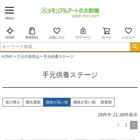
MENU
HOME
新着商品
お気に入り
マイページ
カート
レビュー
HOME
手元供養商品
手元供養ステージ
手元供養ステージ
並び替え
優先度順
価格が高い順
価格が安い順
新着順
28
件中
21
-
28
件表示
1
2