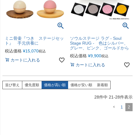
ミニ骨壷『つき ステージセッ
ソウルステージ ラグ - Soul
ト』 手元供養に
Stage RUG - 色はシルバー、
グレー、ピンク、ゴールドから
税込価格
¥
15,070
税込
税込価格
¥
9,900
税込
カートに入れる
カートに入れる
並び替え
優先度順
価格が高い順
価格が安い順
新着順
28
件中
21
-
28
件表示
1
2