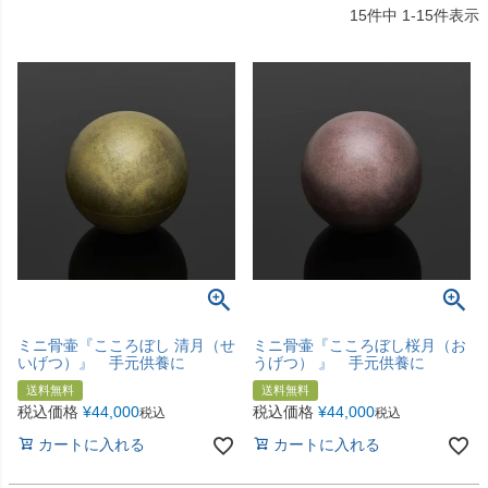
15
件中
1
-
15
件表示
ミニ骨壷『こころぼし 清月（せ
ミニ骨壷『こころぼし桜月（お
いげつ）』 手元供養に
うげつ） 』 手元供養に
送料無料
送料無料
税込価格
¥
44,000
税込価格
¥
44,000
税込
税込
カートに入れる
カートに入れる