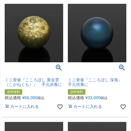
ミニ骨壷『こころぼし 黄金雲
ミニ骨壷『こころぼし 深海』
（こがねくも）』 手元供養に
手元供養に
送料無料
送料無料
税込価格
¥
66,000
税込価格
¥
33,000
税込
税込
カートに入れる
カートに入れる