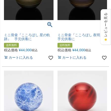
レビューを見る
ミニ骨壷『こころぼし 星の軌
ミニ骨壷『こころぼし 夜明』
跡』 手元供養に
手元供養に
★
送料無料
送料無料
税込価格
¥
44,000
税込価格
¥
44,000
税込
税込
カートに入れる
カートに入れる