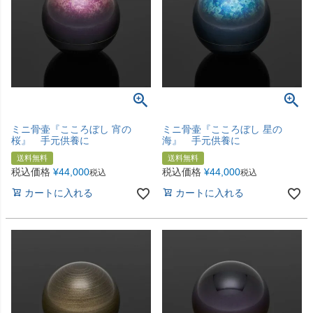
ミニ骨壷『こころぼし 宵の
ミニ骨壷『こころぼし 星の
桜』 手元供養に
海』 手元供養に
送料無料
送料無料
税込価格
¥
44,000
税込価格
¥
44,000
税込
税込
カートに入れる
カートに入れる