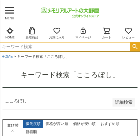
商品番号/JANコード
MENU
並び順
新着順
HOME
新着商品
お気に入り
マイページ
カート
レビュー
登録順
価格が安い順
価格が高い順
HOME
キーワード検索「こころぼし」
優先度順
レビュー順
キーワード検索「こころぼし」
キーワードヒット順
検索
こころぼし
詳細検索
優先度順
価格が高い順
価格が安い順
おすすめ順
並び替
え
新着順