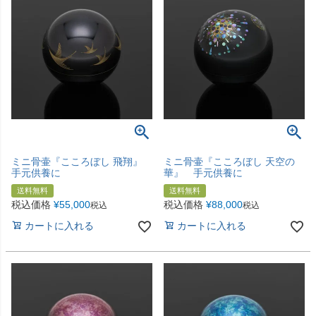
ミニ骨壷『こころぼし 飛翔』
ミニ骨壷『こころぼし 天空の
手元供養に
華』 手元供養に
送料無料
送料無料
税込価格
¥
55,000
税込価格
¥
88,000
税込
税込
カートに入れる
カートに入れる