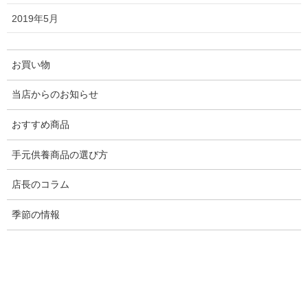
お位牌は劣化します
2019年5月
侮れない！お仏壇・置き場所の問題
回出位牌とは？
漆塗りタイプの回出位牌
お買い物
唐木タイプの回出位牌
お好みの型をお選び頂けます
当店からのお知らせ
お位牌はさまざまな理由に合わせてお選びいただける品です
おすすめ商品
お位牌は、作り替えできるんです
手元供養商品の選び方
店長のコラム
長くお仏壇に位牌を祀っていると、ご先祖様の分、ご親族
季節の情報
の分、ご家族の分と、その数も少しずつ増えていきます。
ですが、無尽蔵に位牌が並んで、お仏壇がパンパンになっ
てしまった！ という、まるで片づけができない人（…
blog筆者でしょうか…）のお友達である押し入れ状態にな
らないのには理由があります。