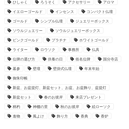
ひしゃく
ろうそく
アクセサリー
アロマ
イエローゴールド
インセンス
コンパクト仏壇
ゴールド
シンプル仏壇
ジュエリーボックス
ソウルジュエリー
ソウルジュエリーボックス
ピンクゴールド
プラチナ
ホワイトゴールド
ライター
ロウソク
事務所
仏具
位牌の選び方
供養の日
俗名位牌
国分寺店
墓参
壁壇
壁掛式仏壇
年末年始
御朱印帳
新盆、お盆提灯、新盆セット、お盆、お盆飾り、盆提灯
新盆セット
春のお彼岸
来店プレゼント
柄杓
神棚の里
秋のお彼岸
絵ローソク
進物
風よけ
飾り方
香典
香炉