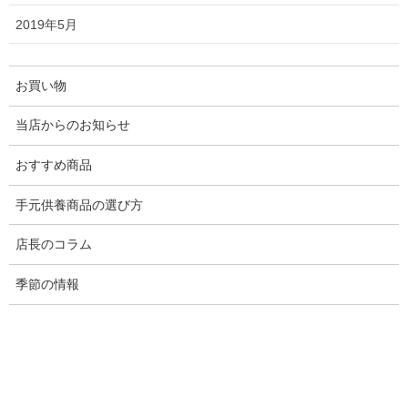
2019年5月
お仏壇の室内への据付・設置費用
ダンボール等の梱包資材の回収費用
お買い物
それが全て
当店からのお知らせ
全て
おすすめ商品
手元供養商品の選び方
完全無料
店長のコラム
季節の情報
になりました！