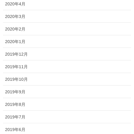
2020年4月
目次
2020年3月
仏壇配送を希望されていたお客様に朗報です！
特徴その１：仏壇をご希望の場所に据付・設置
2020年2月
特徴その２：ダンボール・梱包材を全て回収
特徴その３：日本全国どこでも配送
2020年1月
特徴その４：受け取り日時・受け取り場所も指定可能
大切な仏壇と一緒に、安心安全もお届けします
2019年12月
2019年11月
仏壇配送を希望されていたお客様に朗報
2019年10月
です！
2019年9月
今日は皆様に、良いお知らせがあります。
2019年8月
2019年7月
それは何かといいますと、
2019年6月
日本全国各地への配送料