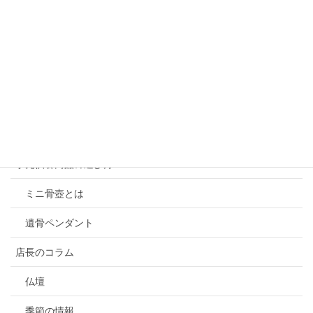
仏具
Soul Petit Pot
位牌
お線香、ろうそく
お盆向け商品
手元供養商品の選び方
ミニ骨壺とは
遺骨ペンダント
店長のコラム
仏壇
季節の情報