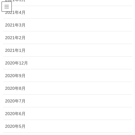
2021年4月
仏壇
2021年3月
HOME
おすすめ商品
仏壇
2021年2月
お仏壇、全国配送・設置サービスを開始いたしました！
2021年1月
2020年9月22日
/ 最終更新日 :
2022年2月25日
2020年12月
仏壇
2020年9月
お仏壇、全国配送・設置サービス
を開始いたしました！
2020年8月
2020年7月
メモリアルアートの大野屋webshopです。
2020年6月
いつもお引き立て、ご訪問いただきありがとうございま
す！
2020年5月