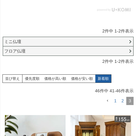
2
件中
1
-
2
件表示
ミニ仏壇
フロア仏壇
2
件中
1
-
2
件表示
並び替え
優先度順
価格が高い順
価格が安い順
新着順
46
件中
41
-
46
件表示
1
2
3