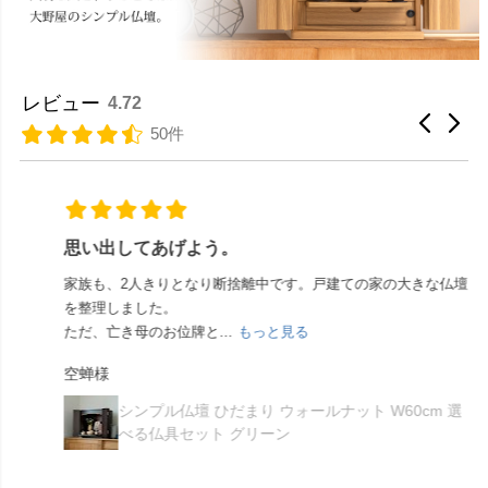
レビュー
4.72
50件
思い出してあげよう。
家族も、2人きりとなり断捨離中です。戸建ての家の大きな仏壇
を整理しました。
ただ、亡き母のお位牌と...
もっと見る
空蝉様
シンプル仏壇 ひだまり ウォールナット W60cm 選
べる仏具セット グリーン