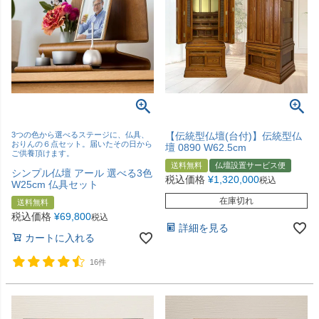
3つの色から選べるステージに、仏具、
【伝統型仏壇(台付)】伝統型仏
おりんの６点セット。届いたその日から
壇 0890 W62.5cm
ご供養頂けます。
送料無料
仏壇設置サービス便
シンプル仏壇 アール 選べる3色
税込価格
¥
1,320,000
税込
W25cm 仏具セット
在庫切れ
送料無料
税込価格
¥
69,800
税込
詳細を見る
カートに入れる
16件