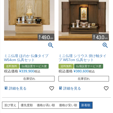
ミニ仏壇 ほのか 仏像タイプ
ミニ仏壇 シリウス 掛け軸タイ
W54cm 仏具セット
プ W57cm 仏具セット
送料無料
仏壇設置サービス便
送料無料
仏壇設置サービス便
税込価格
¥
339,900
税込価格
¥
380,600
税込
税込
在庫切れ
在庫切れ
詳細を見る
詳細を見る
並び替え
優先度順
価格が高い順
価格が安い順
新着順