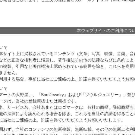
本ウェブサイトのご利用につ
ついて
本サイト上に掲載されているコンテンツ（文章、写真、映像、音楽、音
などの正当な権利者に帰属し、著作権法その他の法律ならびに条約によ
の複製、引用など著作権法上認められている範囲を除き、これらを商用
きません。
利用する場合、事前に当社にご連絡の上、許諾を得ていただくようお願
ついて
アートの大野屋」、「SoulJewelry」および「ソウルジュエリー」
ークは、当社の登録商標または商標です。
名、サービス名、会社名またはロゴマークは、各社の商標、登録商標も
他の法律により認められる場合を除き、これらを当社の許諾を得ること
に当社にご連絡の上、許諾を得ていただくようお願いいたします。
問わず、当社のコンテンツの無断複製、無断転載、その他の無断二次利