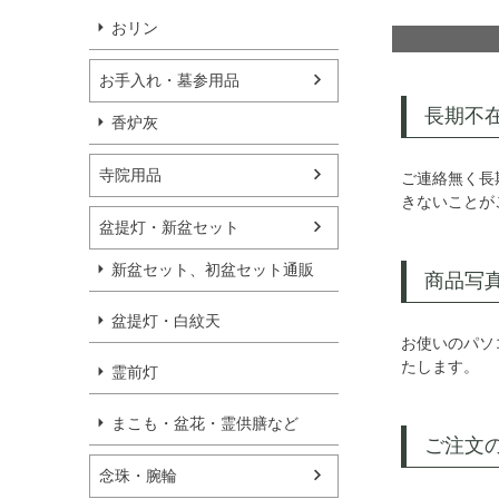
おリン
お手入れ・墓参用品
長期不
香炉灰
寺院用品
ご連絡無く長
きないことが
盆提灯・新盆セット
新盆セット、初盆セット通販
商品写
盆提灯・白紋天
お使いのパソ
たします。
霊前灯
まこも・盆花・霊供膳など
ご注文
念珠・腕輪