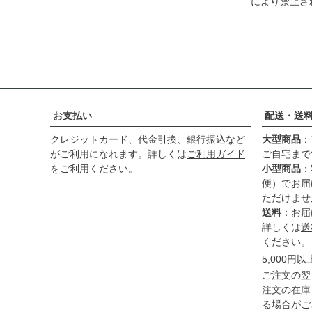
により禁止さ
お支払い
配送・送
クレジットカード、代金引換、銀行振込など
大型商品
：
がご利用になれます。詳しくは
ご利用ガイド
ご自宅まで
をご利用ください。
小型商品
：
便）でお届
ただけませ
送料
：お届
詳しくは
送
ください。
5,000円
ご注文の翌
注文の在庫
る場合がご