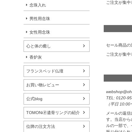
ご注文が集中
念珠入れ
男性用念珠
女性用念珠
セール商品の
心と体の癒し
ご注文が集中
香炉灰
フランスベッド仏壇
お買い物レビュー
webshop@ohn
0120-95
公式blog
（平日 10:00
TOMONi🄬遺骨リングの紹介
メールの返信
す。当店から
ルの一部で、
位牌の注文方法
振り分けられる