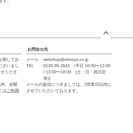
ます。
ペー
ジト
お問合せ先
ップ
を期してお
メール
webshop@ohnoya.co.jp
へ
ございまし
TEL
0120-95-2641 （平日 10:00〜12:00
らせくださ
/ 13:00〜18:00 (土・日・祝日定
休))
以内、未開
メールの返信につきましては、3営業日以内に
くは
ご利用
させていただいております。