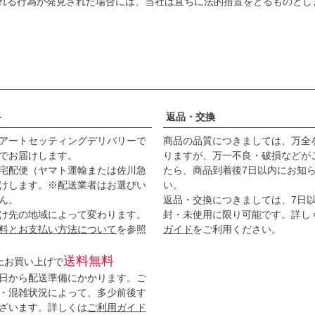
れる行為が発見された場合には、当社は直ちに法的措置をとるものとし
料
返品・交換
アートセッティングデリバリーで
商品の品質につきましては、万全
でお届けします。
りますが、万一不良・破損などが
宅配便（ヤマト運輸または佐川急
たら、商品到着後7日以内にお知
けします。※配送業者はお選びい
い。
ん。
返品・交換につきましては、7日
け先の地域によって変わります。
封・未使用に限り可能です。詳し
料とお支払い方法について
を参照
ガイド
をご利用ください。
送料無料
以上お買い上げで
日から配送準備にかかります。ご
・混雑状況によって、多少前後す
ざいます。詳しくは
ご利用ガイド