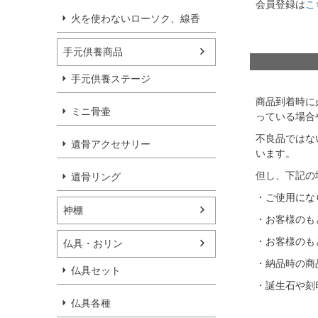
会員登録は
こ
火を使わないローソク、線香
手元供養商品
手元供養ステージ
商品到着時に
ミニ骨壷
っている場合
不良品ではな
遺骨アクセサリー
います。
但し、下記の
遺骨リング
・ご使用にな
神棚
・お客様のも
・お客様のも
仏具・おリン
・納品時の商
仏具セット
・誕生石や刻
仏具各種