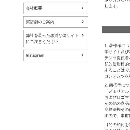
します。
会社概要
実店舗のご案内
弊社を装った悪質な偽サイト
にご注意ください
1. 著作権に
本サイト及び
Instagram
テンツ提供者
私的使用目的
することはで
コンテンツを
2. 商標等に
「メモリアル
およびロゴマ
その他の商品
商標法権その
すので、事前
目的の如何を