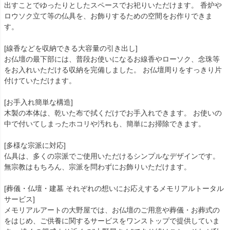
出すことでゆったりとしたスペースでお祀りいただけます。 香炉や
ロウソク立て等の仏具を、お飾りするための空間をお作りできま
す。
[線香などを収納できる大容量の引き出し]
お仏壇の最下部には、普段お使いになるお線香やローソク、念珠等
をお入れいただける収納を完備しました。 お仏壇周りをすっきり片
付けていただけます。
[お手入れ簡単な構造]
木製の本体は、乾いた布で拭くだけでお手入れできます。 お使いの
中で付いてしまったホコリや汚れも、簡単にお掃除できます。
[多様な宗派に対応]
仏具は、多くの宗派でご使用いただけるシンプルなデザインです。
無宗教はもちろん、宗派を問わずにお飾りいただけます。
[葬儀・仏壇・建墓 それぞれの想いにお応えするメモリアルトータル
サービス]
メモリアルアートの大野屋では、お仏壇のご用意や葬儀・お葬式の
をはじめ、ご供養に関するサービスをワンストップで提供していま