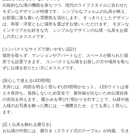
伝統的な仏壇の機能を保ちつつ、現代のライフスタイルに合わせた
モダンなデザインが特徴です。 シンプルなフォルムの仏具が映え、
お部屋に落ち着いた雰囲気を演出します。 すっきりとしたデザイン
は、和室・洋室ともに場所を選ばずお使いいただけます。 モダンな
インテリアがお好きな方、シンプルなデザインの仏壇・仏具をお探
しの方にオススメです。
[コンパクトなサイズで使いやすい設計]
場所を取らず、マンションやアパートなど、スペースが限られた場
所でも設置できます。 コンパクトな仏壇をお探しの方や場所を取ら
ずに仏壇を祀りたい方にオススメです。
[安心して使えるLED照明]
天井には、内部を明るく照らすLED照明がセット。 LEDライトは省
エネ長持ち。発熱しないため安全で、紫外線が出ないため仏壇自体
の劣化を抑えます。 暖かみを帯びた明かりを灯すことで、仏様や故
人様のお写真を飾った際には、一層際立たせ、とても美しく照らし
ます。
[広く仏具を飾れる膳引き]
お仏壇の中部には、膳引き（スライド式のテーブル）が内蔵。 引き