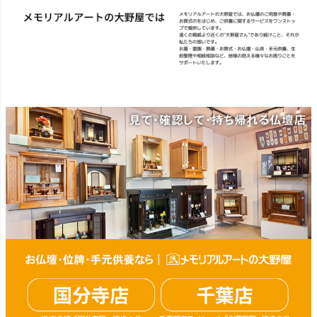
ギャラリー千葉店 千葉県千
葉市中央区弁天4-9-1 #仏壇 #
仏具 #骨壷 #位牌 #おりん #
数珠 #念珠 #線香 #ローソク
#提灯 #供養 #グリーフケア #
手元供養 #お墓参り #墓じま
い #葬儀 #家族 #死別 #ペッ
ト供養 #メモリアルギャラリ
ー国分寺店 #メモリアルギャ
ラリー千葉店 #通販 #ウェブ
ショップ #お盆 #お盆飾
り