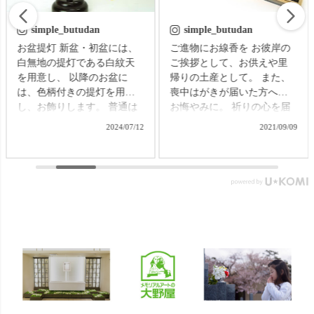
simple_butudan
simple_butudan
お盆提灯 新盆・初盆には、
ご進物にお線香を お彼岸の
白無地の提灯である白紋天
ご挨拶として、お供えや里
を用意し、 以降のお盆に
帰りの土産として。 また、
は、色柄付きの提灯を用意
喪中はがきが届いた方への
し、お飾りします。 普通は
お悔やみに。 祈りの心を届
それぞれの提灯を別に準備
ける贈り物で、故人をしの
2024/07/12
2021/09/09
する必要がありますが、な
ぶ気持ちはきっと伝わるこ
かなかそれも難しいもの。
とでしょう。 【微煙】花く
そんなお困りごとにお応え
らべ 桜/一葉/紅梅/椿（甘・
する、２種類の提灯がセッ
優）5本入（桐箱） ▼メモリ
トになった商品です。 【壷
アルアートの大野屋ウェブ
型提灯】吊り下げ台付き提
ショップ▼ @simple_butudan
灯 奏 23,100円（税込）
#お彼岸 #楽天スーパーセー
▼メモリアルアートの大野
ル #ポイントアップ #ギフト
屋ウェブショップ▼
#贈り物
@simple_butudan ■メモリア
ルギャラリー国分寺店 東京
都国分寺市南町3-23-6ルミエ
ール国分寺ビル ■メモリアル