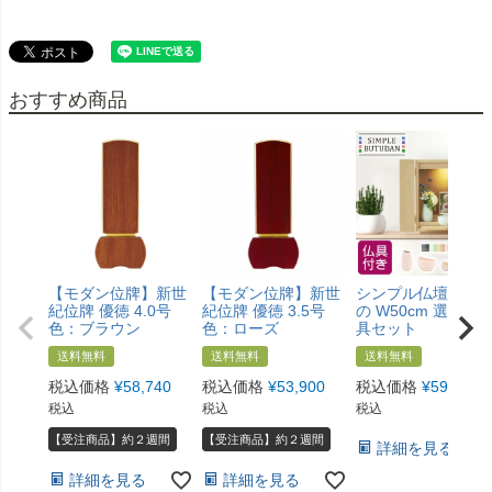
おすすめ商品
【モダン位牌】新世
【モダン位牌】新世
シンプル仏壇 あけ
紀位牌 優徳 4.0号
紀位牌 優徳 3.5号
の W50cm 選べる
色：ブラウン
色：ローズ
具セット
送料無料
送料無料
送料無料
税込価格
¥
58,740
税込価格
¥
53,900
税込価格
¥
59,800
税込
税込
税込
【受注商品】約２週間
【受注商品】約２週間
詳細を見る
詳細を見る
詳細を見る