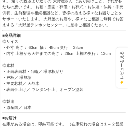
す。 遠くの親戚より近くの"大野屋さん"であり続けこと、それが私
たちの想いです。 お墓・霊園・葬儀・お葬式・お仏壇・仏具・手元
供養、生前整理や相続相談など、皆様の抱える様々なお困りごとを
サポートいたします。 大野屋のお店や、様々なご相談に無料でお答
えする「大野屋テレホンセンター」に是非ご相談ください。
■商品詳細
◎サイズ
・外寸 高さ： 63cm 幅： 48cm 奥行： 38cm
レビューを見る
・内寸 上棚から天井までの高さ： 29cm 上棚の奥行： 13cm
◎素材
・正面表面材・台輪／ 欅厚板貼り
・戸板／ 欅無垢
★
・主要芯材／ 天然木
・表面仕上げ／ ウレタン仕上、オープン塗装
◎製造
・原産国／ 日本
■お届け
在庫がある場合は、即納可能です。 （在庫切れの場合は１～２営業