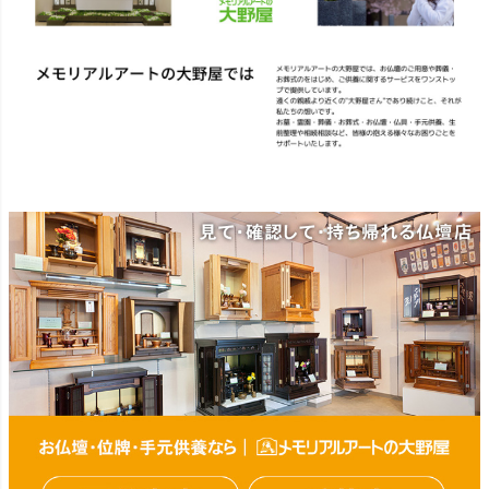
都国分寺市南町3-23-6ルミエ
ール国分寺ビル ■メモリアル
ギャラリー千葉店 千葉県千
葉市中央区弁天4-9-1 #仏壇 #
仏具 #骨壷 #位牌 #おりん #
数珠 #念珠 #線香 #ローソク
#提灯 #供養 #グリーフケア #
手元供養 #お墓参り #墓じま
い #葬儀 #家族 #死別 #ペッ
ト供養 #メモリアルギャラリ
ー国分寺店 #メモリアルギャ
ラリー千葉店 #通販 #ウェブ
ショップ #お盆 #お盆飾
り