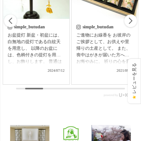
simple_butudan
simple_butudan
お盆提灯 新盆・初盆には、
ご進物にお線香を お彼岸の
白無地の提灯である白紋天
ご挨拶として、お供えや里
を用意し、 以降のお盆に
帰りの土産として。 また、
は、色柄付きの提灯を用意
喪中はがきが届いた方への
し、お飾りします。 普通は
お悔やみに。 祈りの心を届
レビューを見る
それぞれの提灯を別に準備
ける贈り物で、故人をしの
2024/07/12
2021/09/09
する必要がありますが、な
ぶ気持ちはきっと伝わるこ
かなかそれも難しいもの。
とでしょう。 【微煙】花く
そんなお困りごとにお応え
らべ 桜/一葉/紅梅/椿（甘・
する、２種類の提灯がセッ
優）5本入（桐箱） ▼メモリ
★
トになった商品です。 【壷
アルアートの大野屋ウェブ
型提灯】吊り下げ台付き提
ショップ▼ @simple_butudan
灯 奏 23,100円（税込）
#お彼岸 #楽天スーパーセー
▼メモリアルアートの大野
ル #ポイントアップ #ギフト
屋ウェブショップ▼
#贈り物
@simple_butudan ■メモリア
ルギャラリー国分寺店 東京