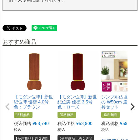
封・未使用に限り可能です。
おすすめ商品
【モダン位牌】新世
【モダン位牌】新世
シンプル仏壇 あけ
紀位牌 優徳 4.0号
紀位牌 優徳 3.5号
の W50cm 選べる
色：ブラウン
色：ローズ
具セット
送料無料
送料無料
送料無料
税込価格
¥
58,740
税込価格
¥
53,900
税込価格
¥
59,800
税込
税込
税込
【受注商品】約２週間
【受注商品】約２週間