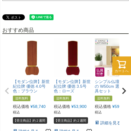
おすすめ商品
カートへ
カートへ
【モダン位牌】新世
【モダン位牌】新世
シンプル仏壇 あけ
紀位牌 優徳 4.0号
紀位牌 優徳 3.5号
の W50cm 選べる
色：ブラウン
色：ローズ
具セット
送料無料
送料無料
送料無料
税込価格
¥
58,740
税込価格
¥
53,900
税込価格
¥
59,800
税込
税込
税込
【受注商品】約２週間
【受注商品】約２週間
詳細を見る