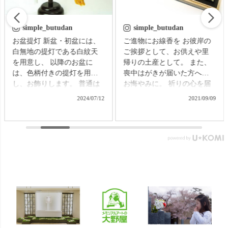
simple_butudan
simple_butudan
ご進物にお線香を お彼岸の
【進物 ギフト 贈答用】 蜜蝋
ご挨拶として、お供えや里
夕映星月夜 桐箱 線香とろう
帰りの土産として。 また、
そくセット 仏さまへのお供
喪中はがきが届いた方への
えの基本とされる、香・
お悔やみに。 祈りの心を届
華・灯。 「お線香の香り」
ける贈り物で、故人をしの
「絵ろうそくの花」「ろう
2021/09/09
2021/09/10
ぶ気持ちはきっと伝わるこ
そくの灯り」の３つを合わ
とでしょう。 【微煙】花く
せて、一つの桐箱に納めた
らべ 桜/一葉/紅梅/椿（甘・
ギフトセットです。 ▼メモ
優）5本入（桐箱） ▼メモリ
リアルアートの大野屋ウェ
アルアートの大野屋ウェブ
ブショップ▼
ショップ▼ @simple_butudan
@simple_butudan #お彼岸 #楽
#お彼岸 #楽天スーパーセー
天スーパーセール #ポイント
ル #ポイントアップ #ギフト
アップ
#贈り物