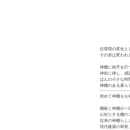
り #提灯 #供養
4-9-1 #仏壇 #仏具 
#仏壇 #仏具 #位
骨壷 
牌 #ろうそく #白
#数珠
紋天 #おがら #蓮
ローソ
の葉 #まこも #ほ
養 #
おずき #精霊馬 #
手元
キュウリとナス #家
#墓じ
族 #ペット供養 #メ
住環境の変化と
族 #
モリアルギャラリー
その形は変われ
養 
国分寺店 #メモリア
ラリ
ルギャラリー千葉
神棚に柏手を打
モリ
店 #通販 #ウェブ
神前に律し、感
千葉店
ショップ
ほんの小さな時
ブシ
神棚のある暮ら
盆 
初めて神棚をお
棚板と神棚が一
お祀りする棚の
従来の神棚らし
現代建築の和室