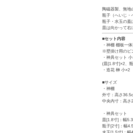
陶磁器製、無地
瓶子（へいじ・
瓶子・水玉の蓋
皿は向かって右
■セット内容
・神棚 棚板一体
※壁掛け用のピ
・神具セット 小
(皿[1.8寸]×2、
・造花 榊 小×2
■サイズ
・神棚
外寸：高さ36.5c
中央内寸：高さ27
・神具セット
皿[1.8寸]：幅5.
瓶子[2寸]：幅4.5
水玉[1.5寸]：幅4