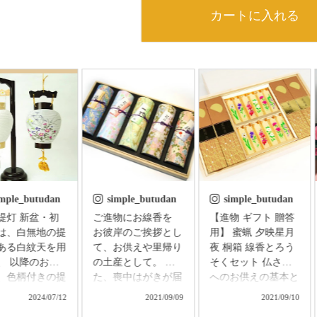
カートに入れる
imple_butudan
simple_butudan
simple_butudan
 新盆・初
ご進物にお線香を
【進物 ギフト 贈答
は、白無地の提
お彼岸のご挨拶とし
用】 蜜蝋 夕映星月
ある白紋天を用
て、お供えや里帰り
夜 桐箱 線香とろう
、 以降のお盆
の土産として。 ま
そくセット 仏さま
、色柄付きの提
た、喪中はがきが届
へのお供えの基本と
用意し、お飾り
いた方へのお悔やみ
される、香・華・
2024/07/12
2021/09/09
2021/09/10
す。 普通はそ
に。 祈りの心を届
灯。 「お線香の香