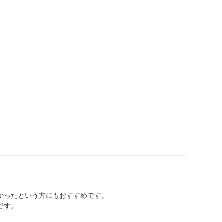
特別な一品です。人
ブショップ #お
気のミニ仏壇に、専
盆 #お盆飾り
用の仏具がセットに
なっているため、す
ぐに手元供養を始め
られます。
かったという方にもおすすめです。
です。