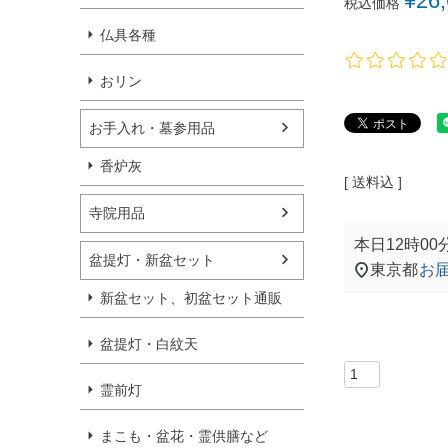
¥
26
税込価格
仏具各種
おリン
お手入れ・墓参用品
香炉灰
送料込
寺院用品
本日
12時00
盆提灯・新盆セット
東京都
お
新盆セット、初盆セット通販
盆提灯・白紋天
霊前灯
まこも・盆花・霊供膳など