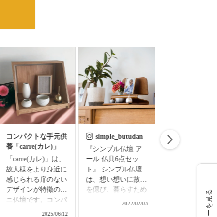
コンパクトな手元供
simple_butudan
simple_butud
養「carre(カレ)」
『シンプル仏壇 ア
お盆飾り お盆の
「carre(カレ)」は、
ール 仏具6点セッ
準備はできまし
故人様をより身近に
ト』 シンプル仏壇
ちりめん細工で
感じられる扉のない
は、想い想いに故人
たお盆飾りセッ
デザインが特徴のミ
を偲び、暮らすため
◇精霊馬飾りセ
レビューを見る
ニ仏壇です。コンパ
の新しい空間。 和
ト ￥3,850（
2022/02/03
2024/0
クトなサイズなの
洋の調度を選ばず、
込） ▼メモリアル
2025/06/12