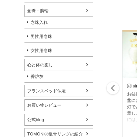
念珠・腕輪
念珠入れ
男性用念珠
女性用念珠
心と体の癒し
香炉灰
simple_butudan
s
フランスベッド仏壇
はじめてのお盆の迎
お盆提灯
え方 故人様が亡く
盆に
お買い物レビュー
なられてから四十九
灯で
日後（忌明け後）に
意し
公式blog
迎える 初めてのお
には
盆のことを新盆（に
灯を
2023/06/30
いぼん）といいいま
しま
TOMONi🄬遺骨リングの紹介