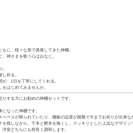
#
#位牌 #おりん
 #念珠 #線香 #
ク #提灯 #供
グリーフケア #
供養 #お墓参り
まい #葬儀 #家
ともに、様々な形で発展してきた神棚。
死別 #ペット供
ど、神さまを敬う心はおなじ。
#メモリアルギャ
ー国分寺店 #メ
つ。
アルギャラリー
謝し祈る。
 #通販 #ウェ
間が、1日を丁寧にしてくれる。
ョップ #お
しをはじめてみませんか。
#お盆飾り
祀りする方にお勧めの神棚セットです。
体になった神棚です。
スペースが限られていたり、棚板の設置が困難で今までお祀りが出来な
さを残しながら、千木と鰹木を無くし、スッキリとした上品なデザイン
、洋室どちらにも程良く調和します。