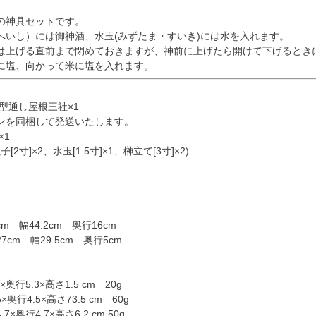
の神具セットです。
へいし）には御神酒、水玉(みずたま・すいき)には水を入れます。
は上げる直前まで閉めておきますが、神前に上げたら開けて下げるとき
に塩、向かって米に塩を入れます。
型通し屋根三社×1
ンを同梱して発送いたします。
×1
瓶子[2寸]×2、水玉[1.5寸]×1、榊立て[3寸]×2)
m 幅44.2cm 奥行16cm
cm 幅29.5cm 奥行5cm
3×奥行5.3×高さ1.5 cm 20g
×奥行4.5×高さ73.5 cm 60g
.7×奥行4.7×高さ6.2 cm 50g