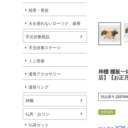
焼香・香炭
火を使わないローソク、線香
手元供養商品
手元供養ステージ
ミニ骨壷
神棚 棚板
遺骨アクセサリー
店】【お正
遺骨リング
商品番号
220700
神棚
送料無料
仏具・おリン
仏具セット