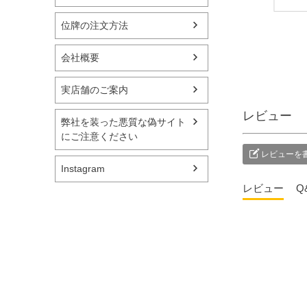
す。 基本的には普
れぞ
通の盆とそう大きく
準備
位牌の注文方法
変わりませんが、亡
ます
くなられてから初め
れも
会社概要
てお家に戻ってこら
そん
れるのでより丁寧に
お応
実店舗のご案内
お迎えしたいもので
の提
す。 期 間：全国
った
レビュー
的には旧盆の８月13
【壷
弊社を装った悪質な偽サイト
～16日 一
げ台
にご注意ください
部地域によって旧暦
奏 
レビューを
7月13～16日 新盆飾
込） ▼メモリアル
Instagram
り：故人の霊を華や
アー
レビュー
Q
かにお迎えし、おも
ブシ
てなしをするために
@sim
飾ります。 ----------
メモ
-------------------------
ー国
-------------- ↓ 他の投
国分寺
稿はこちらからご覧
ルミ
ください。 ＠
ル 
simple_butudan #お
ラリ
盆 #新盆 #新盆飾
県千