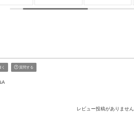
れの提灯を別に
ける贈り物で、故人
り」「絵ろうそくの
する必要があり
をしのぶ気持ちはき
花」「ろうそくの灯
が、なかなかそ
っと伝わることでし
り」の３つを合わせ
難しいもの。
ょう。 【微煙】花
て、一つの桐箱に納
なお困りごとに
くらべ 桜/一葉/紅
めたギフトセットで
えする、２種類
梅/椿（甘・優）5本
す。 ▼メモリアル
灯がセットにな
入（桐箱） ▼メモ
アートの大野屋ウェ
商品です。
リアルアートの大野
ブショップ▼
型提灯】吊り下
屋ウェブショップ▼
@simple_butudan #お
付き提灯
@simple_butudan #お
彼岸 #楽天スーパー
23,100円（税
彼岸 #楽天スーパー
セール #ポイントア
書く
質問する
セール #ポイントア
ップ
トの大野屋ウェ
ップ #ギフト #贈り
&A
ョップ▼
物
ple_butudan ■
リアルギャラリ
分寺店 東京都
レビュー投稿がありません
市南町3-23-6
エール国分寺ビ
■メモリアルギャ
ー千葉店 千葉
葉市中央区弁天