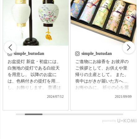
simple_butudan
simple_butudan
お盆提灯 新盆・初盆には、
ご進物にお線香を お彼岸の
白無地の提灯である白紋天
ご挨拶として、お供えや里
を用意し、 以降のお盆に
帰りの土産として。 また、
は、色柄付きの提灯を用意
喪中はがきが届いた方への
し、お飾りします。 普通は
お悔やみに。 祈りの心を届
それぞれの提灯を別に準備
ける贈り物で、故人をしの
2024/07/12
2021/09/09
する必要がありますが、な
ぶ気持ちはきっと伝わるこ
かなかそれも難しいもの。
とでしょう。 【微煙】花く
そんなお困りごとにお応え
らべ 桜/一葉/紅梅/椿（甘・
する、２種類の提灯がセッ
優）5本入（桐箱） ▼メモリ
トになった商品です。 【壷
アルアートの大野屋ウェブ
型提灯】吊り下げ台付き提
ショップ▼ @simple_butudan