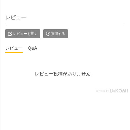
灯 奏 23,100円（税込）
#お彼岸 #楽天スーパーセー
▼メモリアルアートの大野
ル #ポイントアップ #ギフト
屋ウェブショップ▼
#贈り物
レビュー
@simple_butudan ■メモリア
ルギャラリー国分寺店 東京
都国分寺市南町3-23-6ルミエ
レビューを書く
質問する
ール国分寺ビル ■メモリアル
ギャラリー千葉店 千葉県千
レビュー
Q&A
葉市中央区弁天4-9-1 #仏壇 #
仏具 #骨壷 #位牌 #おりん #
数珠 #念珠 #線香 #ローソク
#提灯 #供養 #グリーフケア #
レビュー投稿がありません。
手元供養 #お墓参り #墓じま
い #葬儀 #家族 #死別 #ペッ
ト供養 #メモリアルギャラリ
ー国分寺店 #メモリアルギャ
ラリー千葉店 #通販 #ウェブ
ショップ #お盆 #お盆飾
り