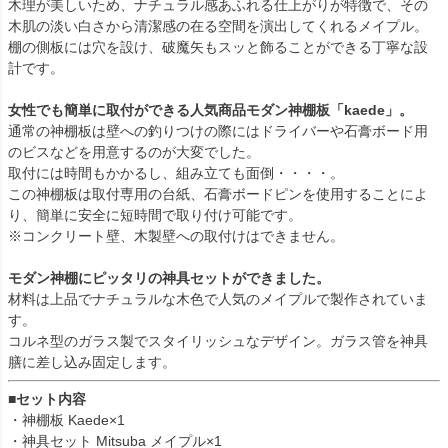
木理が美しいため、ナチュラル感あふれる仕上がりが特徴で、その
木肌の淡い白さから清潔感の在る空間を演出してくれるメイプル。
棚の側板には穴を設け、破魔矢もスッと飾ることができる丁寧な設
計です。
女性でも簡単に取付ができる人気商品モダン神棚板「kaede」。
通常の神棚板は壁への釣りつけの際にはドライバーや石膏ボード用
のビスなどを用意するのが大変でした。
取付には時間もかかるし、組み立ても面倒・・・・。
この神棚板は取付専用の台紙、石膏ボードピンを使用することによ
り、簡単に安全に短時間で取り付け可能です。
※コンクリート壁、木製壁への取付けはできません。
モダン神棚にピッタリの神具セットができました。
材料は上品でナチュラルな木色で人気のメイプルで製作されていま
す。
コルネ型のガラス製でスタイリッシュなデザイン。ガラス管を神具
膳に差し込み固定します。
■セット内容
・神棚板 Kaede×1
・神具セット Mitsuba メイプル×1