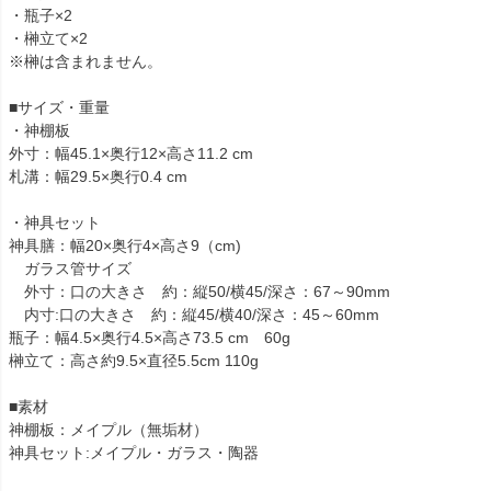
・瓶子×2
・榊立て×2
※榊は含まれません。
■サイズ・重量
・神棚板
外寸：幅45.1×奥行12×高さ11.2 cm
札溝：幅29.5×奥行0.4 cm
・神具セット
神具膳：幅20×奥行4×高さ9（cm)
ガラス管サイズ
外寸：口の大きさ 約：縦50/横45/深さ：67～90mm
内寸:口の大きさ 約：縦45/横40/深さ：45～60mm
瓶子：幅4.5×奥行4.5×高さ73.5 cm 60g
榊立て：高さ約9.5×直径5.5cm 110g
■素材
神棚板：メイプル（無垢材）
神具セット:メイプル・ガラス・陶器