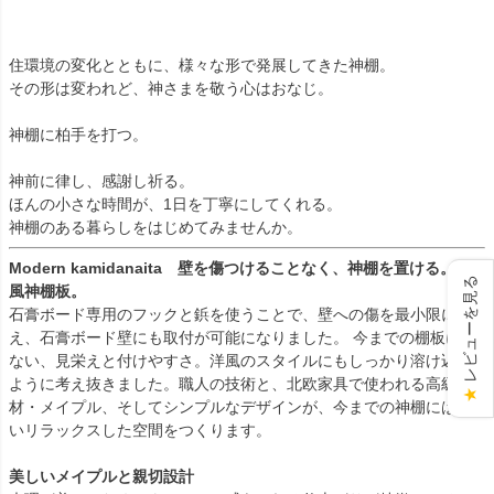
住環境の変化とともに、様々な形で発展してきた神棚。
その形は変われど、神さまを敬う心はおなじ。
神棚に柏手を打つ。
神前に律し、感謝し祈る。
ほんの小さな時間が、1日を丁寧にしてくれる。
神棚のある暮らしをはじめてみませんか。
Modern kamidanaita 壁を傷つけることなく、神棚を置ける。洋
レビューを見る
風神棚板。
石膏ボード専用のフックと鋲を使うことで、壁への傷を最小限に抑
え、石膏ボード壁にも取付が可能になりました。 今までの棚板には
ない、見栄えと付けやすさ。洋風のスタイルにもしっかり溶け込む
ように考え抜きました。職人の技術と、北欧家具で使われる高級
★
材・メイプル、そしてシンプルなデザインが、今までの神棚にはな
いリラックスした空間をつくります。
美しいメイプルと親切設計