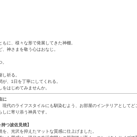
#位牌 #おりん
 #念珠 #線香 #
ク #提灯 #供
グリーフケア #
供養 #お墓参り
まい #葬儀 #家
ともに、様々な形で発展してきた神棚。
死別 #ペット供
ど、神さまを敬う心はおなじ。
#メモリアルギャ
ー国分寺店 #メ
つ。
アルギャラリー
 #通販 #ウェ
謝し祈る。
ョップ #お
間が、1日を丁寧にしてくれる。
#お盆飾り
しをはじめてみませんか。
在に
、現代のライフスタイルにも馴染むよう、お部屋のインテリアとしてど
らしに寄り添う神具です。
を持つ波佐見焼】
焼を、光沢を抑えたマットな質感に仕上げました。