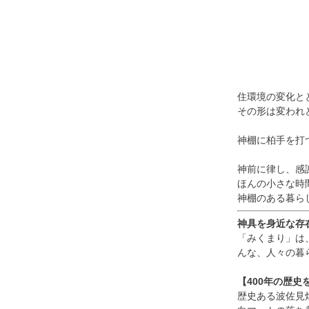
#仏壇 #仏具 #位
骨壷 
牌 #ろうそく #白
#数珠
紋天 #おがら #蓮
ローソ
の葉 #まこも #ほ
養 #
おずき #精霊馬 #
手元
キュウリとナス #家
#墓じ
族 #ペット供養 #メ
住環境の変化と
族 #
モリアルギャラリー
その形は変われ
養 
国分寺店 #メモリア
ラリ
ルギャラリー千葉
神棚に柏手を打
モリ
店 #通販 #ウェブ
千葉店
ショップ
神前に律し、感
ブシ
ほんの小さな時
盆 
神棚のある暮ら
神具を身近な存
「みくまり」は
んな、人々の暮
【400年の歴史
歴史ある波佐見