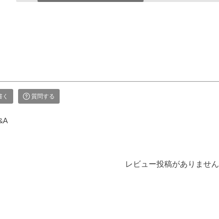
が、なかなかそ
っと伝わることでし
り」の３つを合わせ
難しいもの。
ょう。 【微煙】花
て、一つの桐箱に納
なお困りごとに
くらべ 桜/一葉/紅
めたギフトセットで
えする、２種類
梅/椿（甘・優）5本
す。 ▼メモリアル
灯がセットにな
入（桐箱） ▼メモ
アートの大野屋ウェ
商品です。
リアルアートの大野
ブショップ▼
型提灯】吊り下
屋ウェブショップ▼
@simple_butudan #お
付き提灯
@simple_butudan #お
彼岸 #楽天スーパー
23,100円（税
彼岸 #楽天スーパー
セール #ポイントア
書く
質問する
セール #ポイントア
ップ
トの大野屋ウェ
ップ #ギフト #贈り
&A
ョップ▼
物
ple_butudan ■
リアルギャラリ
分寺店 東京都
レビュー投稿がありません
市南町3-23-6
エール国分寺ビ
■メモリアルギャ
ー千葉店 千葉
葉市中央区弁天
#