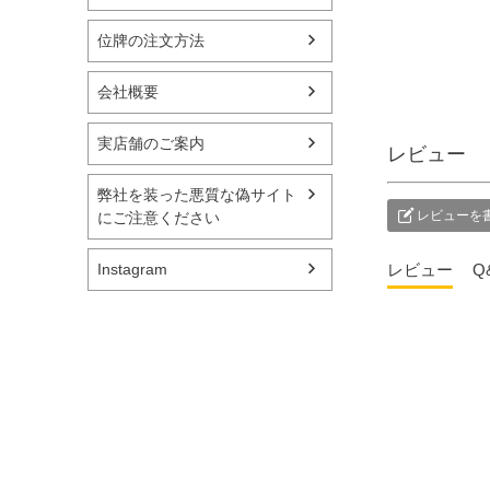
変わりませんが、亡
ます
位牌の注文方法
くなられてから初め
れも
てお家に戻ってこら
そん
れるのでより丁寧に
お応
会社概要
お迎えしたいもので
の提
す。 期 間：全国
った
実店舗のご案内
レビュー
的には旧盆の８月13
【壷
～16日 一
げ台
弊社を装った悪質な偽サイト
部地域によって旧暦
奏 
レビューを
にご注意ください
7月13～16日 新盆飾
込） ▼メモリアル
り：故人の霊を華や
アー
レビュー
Q
Instagram
かにお迎えし、おも
ブシ
てなしをするために
@sim
飾ります。 ----------
メモ
-------------------------
ー国
-------------- ↓ 他の投
国分寺
稿はこちらからご覧
ルミ
ください。 ＠
ル 
simple_butudan #お
ラリ
盆 #新盆 #新盆飾
県千
り #提灯 #供養
4-9-1 #仏壇 #仏具 