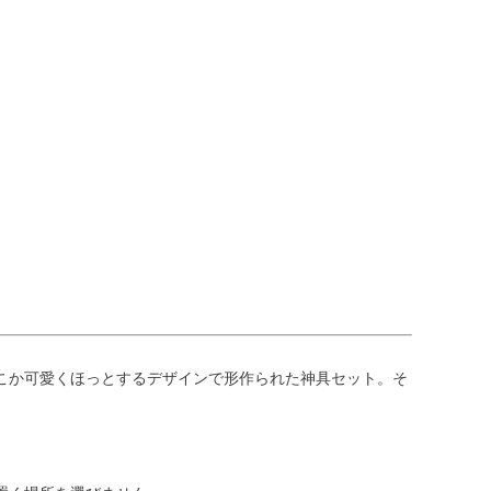
気のミニ仏壇に、専
盆 #お盆飾り
用の仏具がセットに
なっているため、す
ぐに手元供養を始め
られます。
こか可愛くほっとするデザインで形作られた神具セット。そ