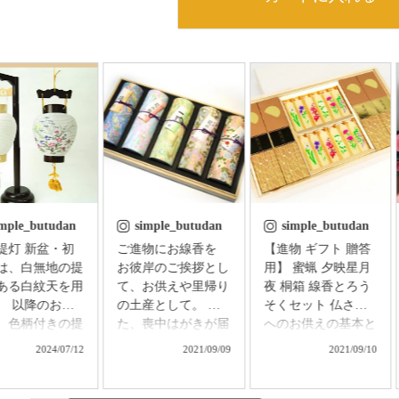
imple_butudan
simple_butudan
simple_butudan
 新盆・初
ご進物にお線香を
【進物 ギフト 贈答
は、白無地の提
お彼岸のご挨拶とし
用】 蜜蝋 夕映星月
ある白紋天を用
て、お供えや里帰り
夜 桐箱 線香とろう
、 以降のお盆
の土産として。 ま
そくセット 仏さま
、色柄付きの提
た、喪中はがきが届
へのお供えの基本と
用意し、お飾り
いた方へのお悔やみ
される、香・華・
2024/07/12
2021/09/09
2021/09/10
す。 普通はそ
に。 祈りの心を届
灯。 「お線香の香
れの提灯を別に
ける贈り物で、故人
り」「絵ろうそくの
する必要があり
をしのぶ気持ちはき
花」「ろうそくの灯