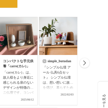
コンパクトな手元供
simple_butudan
simple_butud
養「carre(カレ)」
『シンプル仏壇 ア
お盆飾り お盆の
「carre(カレ)」は、
ール 仏具6点セッ
準備はできまし
故人様をより身近に
ト』 シンプル仏壇
ちりめん細工で
感じられる扉のない
は、想い想いに故人
たお盆飾りセッ
デザインが特徴のミ
を偲び、暮らすため
◇精霊馬飾りセ
ニ仏壇です。コンパ
の新しい空間。 和
ト ￥3,850（
2022/02/03
2024/0
レビューを見る
クトなサイズなの
洋の調度を選ばず、
込） ▼メモリアル
2025/06/12
で、置き場所を選ば
日々の暮らしの中で
アートの大野屋
ず、どんなお部屋に
さりげなく調和する
ブショップ▼