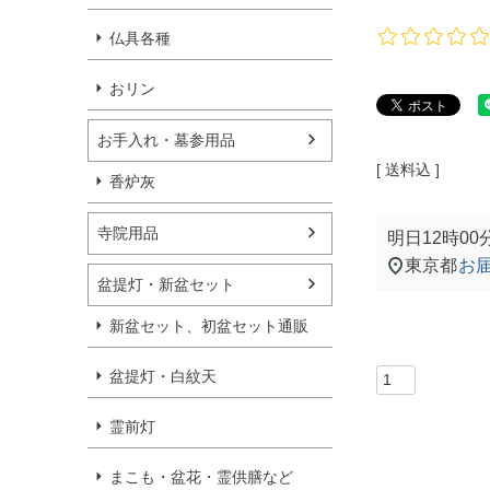
仏具各種
おリン
お手入れ・墓参用品
送料込
香炉灰
寺院用品
明日
12時00
東京都
お
盆提灯・新盆セット
新盆セット、初盆セット通販
盆提灯・白紋天
霊前灯
まこも・盆花・霊供膳など