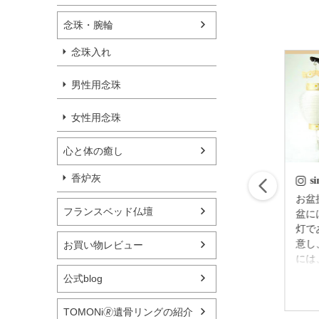
念珠・腕輪
念珠入れ
男性用念珠
女性用念珠
心と体の癒し
香炉灰
simple_butudan
s
はじめてのお盆の迎
お盆提灯
フランスベッド仏壇
え方 故人様が亡く
盆に
なられてから四十九
灯で
日後（忌明け後）に
意し
お買い物レビュー
迎える 初めてのお
には
盆のことを新盆（に
灯を
公式blog
2023/06/30
いぼん）といいいま
しま
す。 基本的には普
れぞ
TOMONi🄬遺骨リングの紹介
通の盆とそう大きく
準備