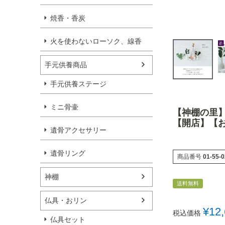
焼香・香炭
火を使わないローソク、線香
手元供養商品
手元供養ステージ
ミニ骨壷
【神棚の里
【開店】【
遺骨アクセサリー
遺骨リング
商品番号
01-55-
神棚
送料無料
仏具・おリン
¥
12
税込価格
仏具セット