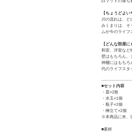
白マットの落ち
【ちょうどよい
川の流れは、ど
みくまりは、そ
ムが今のライフ
【どんな部屋に
和室、洋室など
壁はもちろん、
神棚にはもちろ
代のライフスタ
■セット内容
・皿×2枚
・水玉×1個
・瓶子×2個
・榊立て×2個
※本商品に米、
■素材