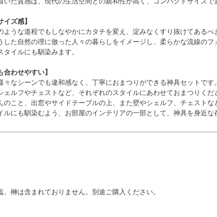
着いた質感は、現代の生活空間との親和性が高く、コンパクトサイズで
サイズ感】
のような道程でもしなやかにカタチを変え、淀みなくすり抜けてあるべ
うした自然の理に倣った人々の暮らしをイメージし、柔らかな流線のフ
スタイルにも馴染みます。
も合わせやすい】
様々なシーンでも違和感なく、丁寧におまつりができる神具セットです
シェルフやチェストなど、それぞれのスタイルにあわせておまつりくだ
んのこと、出窓やサイドテーブルの上、また壁やシェルフ、チェストな
イルにも馴染むよう、お部屋のインテリアの一部として、神具を身近な
塩、榊は含まれておりません。別途ご購入ください。