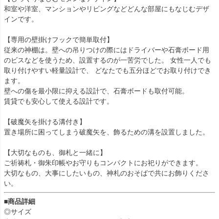
和室や洋室、マンションやリビングなどどんな部屋にもなじむデザ
インです。
【専用の壁掛けフックで簡単取付】
従来の神棚は。壁への吊りつけの際にはドライバーや石膏ボード用
のビスなどを使うため、設置するのが一苦労でした。 女性一人でも
取り付けやすい軽量設計で、 どなたでも五分ほどでお取り付けでき
ます。
壁への傷を最小限に抑える設計で、石膏ボードも取付可能。
賃貸でも安心して使える設計です。
【破魔矢を掛ける溝付き】
置き場所に困ってしまう破魔矢を、飾るための溝を設置しました。
【大切なものも、御札と一緒に】
ご祈祷札・御朱印帳やお守りもコンパクトにお祀りができます。
大切なもの、大事にしたいもの、神札のおそばで共にお飾りくださ
い。
■商品詳細
◎サイズ