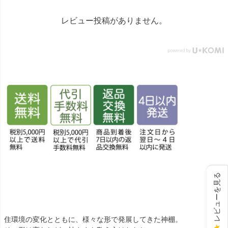
仏具 #骨壷 #位牌 #おりん #
数珠 #念珠 #線香 #ローソク
レビュー投稿がありません。
#提灯 #供養 #グリーフケア #
手元供養 #お墓参り #墓じま
い #葬儀 #家族 #死別 #ペッ
ト供養 #メモリアルギャラリ
ー国分寺店 #メモリアルギャ
ラリー千葉店 #通販 #ウェブ
ショップ #お盆 #お盆飾
り
レビューを見る
住環境の変化とともに、様々な形で発展してきた神棚。
★