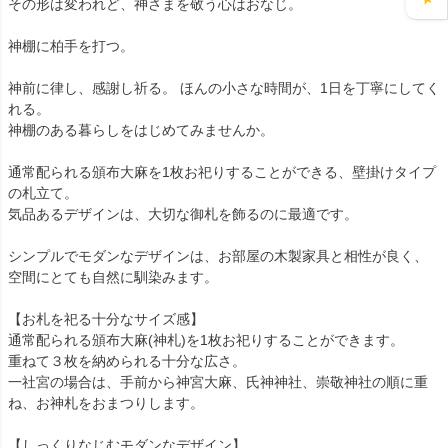
その形は変われど、神さまを敬う心はおなじ。
神棚に柏手を打つ。
神前に律し、感謝し祈る。 ほんの小さな時間が、1日を丁寧にしてく
れる。
神棚のある暮らしをはじめてみませんか。
通常配られる頒布大麻を1枚お祀りすることができる、壁掛けタイプ
の札立て。
気品あるデザインは、大切な御札を飾るのに最適です。
シンプルでモダンなデザインは、お部屋の木製家具と相性が良く、
空間にとても自然に馴染みます。
【お札を祀る十分なサイズ感】
通常配られる頒布大麻(神札)を1枚お祀りすることができます。
重ねて３枚を納められる十分な広さ。
一社宮の場合は、手前から神宮大麻、氏神神社、崇敬神社の順に重
ね、お神札をおまつりします。
【しっくりなじむモダンなデザイン】