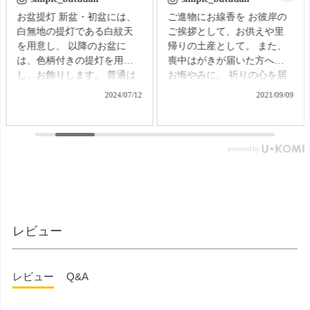
お盆提灯 新盆・初盆には、
ご進物にお線香を お彼岸の
白無地の提灯である白紋天
ご挨拶として、お供えや里
を用意し、 以降のお盆に
帰りの土産として。 また、
は、色柄付きの提灯を用意
喪中はがきが届いた方への
し、お飾りします。 普通は
お悔やみに。 祈りの心を届
それぞれの提灯を別に準備
ける贈り物で、故人をしの
2024/07/12
2021/09/09
する必要がありますが、な
ぶ気持ちはきっと伝わるこ
かなかそれも難しいもの。
とでしょう。 【微煙】花く
そんなお困りごとにお応え
らべ 桜/一葉/紅梅/椿（甘・
する、２種類の提灯がセッ
優）5本入（桐箱） ▼メモリ
トになった商品です。 【壷
アルアートの大野屋ウェブ
型提灯】吊り下げ台付き提
ショップ▼ @simple_butudan
灯 奏 23,100円（税込）
#お彼岸 #楽天スーパーセー
▼メモリアルアートの大野
ル #ポイントアップ #ギフト
屋ウェブショップ▼
#贈り物
レビュー
@simple_butudan ■メモリア
ルギャラリー国分寺店 東京
都国分寺市南町3-23-6ルミエ
レビュー
Q&A
ール国分寺ビル ■メモリアル
ギャラリー千葉店 千葉県千
葉市中央区弁天4-9-1 #仏壇 #