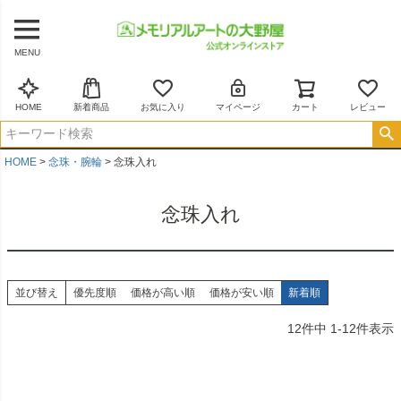
MENU
HOME
新着商品
お気に入り
マイページ
カート
レビュー
HOME
念珠・腕輪
念珠入れ
念珠入れ
並び替え
優先度順
価格が高い順
価格が安い順
新着順
12
件中
1
-
12
件表示