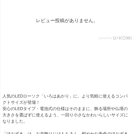
ギャラリー千葉店 千葉県千
葉市中央区弁天4-9-1 #仏壇 #
仏具 #骨壷 #位牌 #おりん #
数珠 #念珠 #線香 #ローソク
レビュー投稿がありません。
#提灯 #供養 #グリーフケア #
手元供養 #お墓参り #墓じま
い #葬儀 #家族 #死別 #ペッ
ト供養 #メモリアルギャラリ
ー国分寺店 #メモリアルギャ
ラリー千葉店 #通販 #ウェブ
ショップ #お盆 #お盆飾
り
人気のLEDローソク「いろはあかり」に、より気軽に使えるコンパ
クトサイズが登場！
安心のLEDタイプ・電池式の仕様はそのままに、飾る場所や仏壇の
大きさを選ばずに使えるよう、一回り小さなかわいらしいサイズに
なりました。
「ほおずき」は、お盆飾りにはもちろん、鮮やかな朱色のほおずき