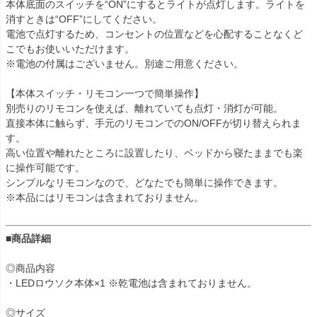
本体底面のスイッチを“ON”にするとライトが点灯します。ライトを
消すときは“OFF”にしてください。
電池で点灯するため、コンセントの位置などを心配することなくど
こでもお使いいただけます。
※電池の付属はございません。別途ご用意ください。
【本体スイッチ・リモコン一つで簡単操作】
別売りのリモコンを使えば、離れていても点灯・消灯が可能。
直接本体に触らず、手元のリモコンでのON/OFFが切り替えられま
す。
高い位置や離れたところに設置したり、ベッドから寝たままでも楽
に操作可能です。
シンプルなリモコンなので、どなたでも簡単に操作できます。
※本品にはリモコンは含まれておりません。
■商品詳細
◎商品内容
・LEDロウソク本体×1 ※乾電池は含まれておりません。
◎サイズ