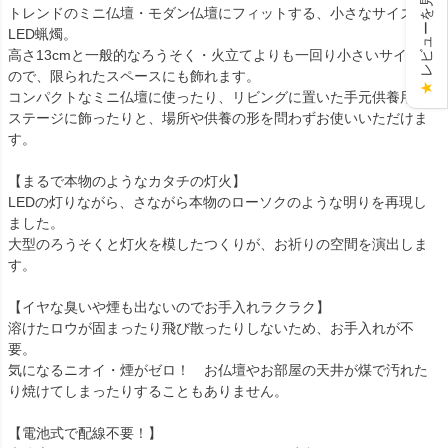
レビューを見る
トレンドのミニ仏壇・モダン仏壇にフィットする、小さなサイズの
LED蝋燭。
高さ13cmと一般的なろうそく・火立てよりも一回り小さいサイズな
ので、限られたスペースにも飾れます。
★
コンパクトなミニ仏壇に使ったり、リビングに置いた手元供養用の
ステージに飾ったりと、場所や供養の形を問わずお使いいただけま
す。
【まるで本物のようなカタチの灯火】
LEDの灯りながら、さながら本物のローソクのような明りを再現し
ました。
大型のろうそくと灯火を模したつくりが、お祈りの空間を演出しま
す。
【イヤな臭いや煙も出ないのでお手入れラクラク】
溶けたロウが固まったり飛び散ったりしないため、お手入れが不
要。
気になるニオイ・煙がゼロ！ お仏壇やお部屋の天井が煤で汚れた
り焼けてしまったりすることもありません。
【電池式で配線不要！】