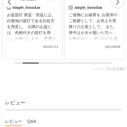
simple_butudan
simple_butudan
お盆提灯 新盆・初盆には、
ご進物にお線香を お彼岸の
白無地の提灯である白紋天
ご挨拶として、お供えや里
を用意し、 以降のお盆に
帰りの土産として。 また、
は、色柄付きの提灯を用意
喪中はがきが届いた方への
し、お飾りします。 普通は
お悔やみに。 祈りの心を届
それぞれの提灯を別に準備
ける贈り物で、故人をしの
2024/07/12
2021/09/09
する必要がありますが、な
ぶ気持ちはきっと伝わるこ
かなかそれも難しいもの。
とでしょう。 【微煙】花く
そんなお困りごとにお応え
らべ 桜/一葉/紅梅/椿（甘・
する、２種類の提灯がセッ
優）5本入（桐箱） ▼メモリ
トになった商品です。 【壷
アルアートの大野屋ウェブ
型提灯】吊り下げ台付き提
ショップ▼ @simple_butudan
灯 奏 23,100円（税込）
#お彼岸 #楽天スーパーセー
▼メモリアルアートの大野
ル #ポイントアップ #ギフト
屋ウェブショップ▼
#贈り物
レビュー
@simple_butudan ■メモリア
ルギャラリー国分寺店 東京
都国分寺市南町3-23-6ルミエ
レビュー
Q&A
ール国分寺ビル ■メモリアル