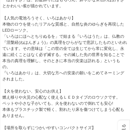
とかわいい雀が描かれています。
【人気の電池ろうそく、いろはあかり】
本物のロウを使ったリアルな質感と、自然な炎のゆらぎを再現した
LEDローソク。
「いろはにほへとちりぬるを」で始まる『いろはうた』は、仏教の
『涅槃経(ねはんぎょう)』の真理をひらがなで意訳したものといわれ
ています。その意味は「この世の全ては生じてから常に変化し、永
遠に続くことはなく必ず滅する。その滅した先の世界を知ることで
本当の真理を理解し、そのときに本当の安楽は訪れる」というも
の。
『いろはあかり』は、大切な方への安楽の願いをこめてネーミング
されました。
【火を使わない、安心のお供え】
燃え移りや火災の心配なく使えるＬＥＤタイプのロウソクです。
ペットや小さな子がいても、火を使わないので倒れても安心!
本体もプラスチック製で軽く、割れたり床を傷つけてしまう心配も
ありません。
【場所を取らずにつかいやすいコンパクトサイズ】