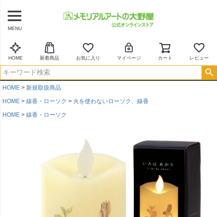
MENU
HOME
新着商品
お気に入り
マイページ
カート
レビュー
HOME
新規取扱商品
HOME
線香・ローソク
火を使わないローソク、線香
HOME
線香・ローソク