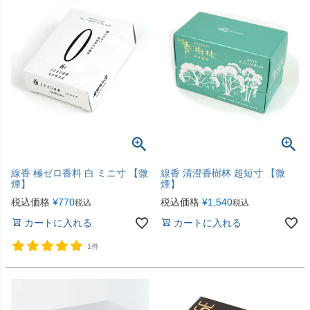
線香 極ゼロ香料 白 ミニ寸 【微
線香 清澄香樹林 超短寸 【微
煙】
煙】
税込価格
¥
770
税込価格
¥
1,540
税込
税込
カートに入れる
カートに入れる
1件