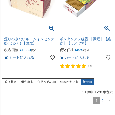
煙りの少ないルームインセンス
ボンタンアメ線香 【微煙】【線
熟(じゅく) 【微煙】
香】【カメヤマ】
税込価格
¥
1,650
税込価格
¥
825
税込
税込
カートに入れる
カートに入れる
1件
並び替え
優先度順
価格が高い順
価格が安い順
新着順
31
件中
1
-
20
件表示
1
2