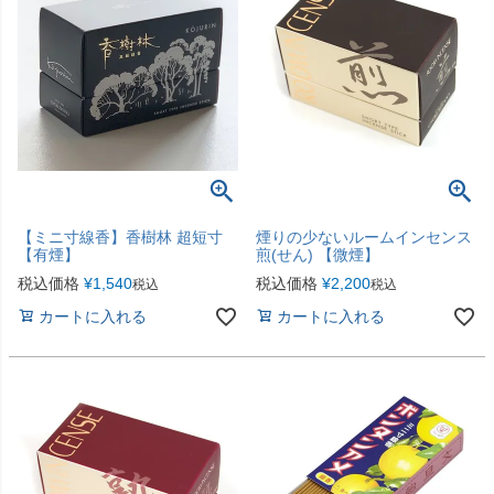
【ミニ寸線香】香樹林 超短寸
煙りの少ないルームインセンス
【有煙】
煎(せん) 【微煙】
税込価格
¥
1,540
税込価格
¥
2,200
税込
税込
カートに入れる
カートに入れる