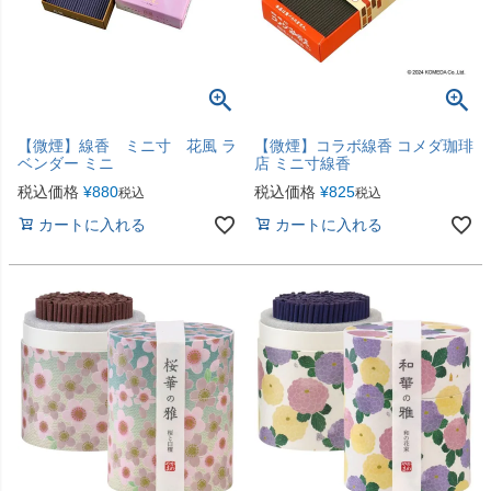
【微煙】線香 ミニ寸 花風 ラ
【微煙】コラボ線香 コメダ珈琲
ベンダー ミニ
店 ミニ寸線香
税込価格
¥
880
税込価格
¥
825
税込
税込
カートに入れる
カートに入れる