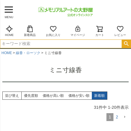
MENU
HOME
新着商品
お気に入り
マイページ
カート
レビュー
HOME
線香・ローソク
ミニ寸線香
ミニ寸線香
並び替え
優先度順
価格が高い順
価格が安い順
新着順
31
件中
1
-
20
件表示
1
2