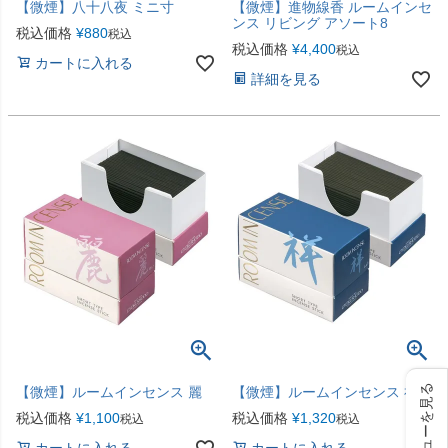
【微煙】八十八夜 ミニ寸
【微煙】進物線香 ルームインセ
ンス リビング アソート8
税込価格
¥
880
税込
税込価格
¥
4,400
税込
カートに入れる
詳細を見る
レビューを見る
【微煙】ルームインセンス 麗
【微煙】ルームインセンス 祥
税込価格
¥
1,100
税込価格
¥
1,320
税込
税込
カートに入れる
カートに入れる