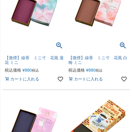
【微煙】線香 ミニ寸 花風 蓮
【微煙】線香 ミニ寸 花風 白
花 ミニ
梅 ミニ
税込価格
¥
880
税込価格
¥
880
税込
税込
カートに入れる
カートに入れる