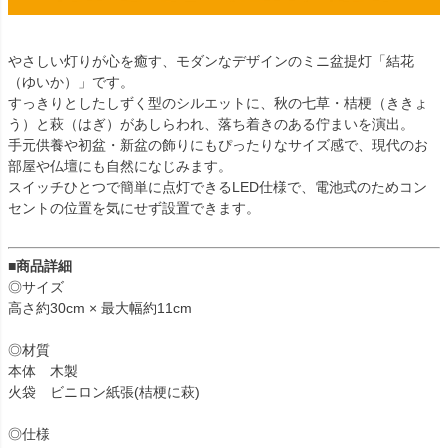
やさしい灯りが心を癒す、モダンなデザインのミニ盆提灯「結花
（ゆいか）」です。
すっきりとしたしずく型のシルエットに、秋の七草・桔梗（ききょ
う）と萩（はぎ）があしらわれ、落ち着きのある佇まいを演出。
手元供養や初盆・新盆の飾りにもぴったりなサイズ感で、現代のお
部屋や仏壇にも自然になじみます。
スイッチひとつで簡単に点灯できるLED仕様で、電池式のためコン
セントの位置を気にせず設置できます。
■商品詳細
◎サイズ
高さ約30cm × 最大幅約11cm
◎材質
本体 木製
火袋 ビニロン紙張(桔梗に萩)
◎仕様