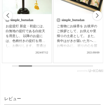
simple_butudan
simple_butudan
お盆提灯 新盆・初盆には、
ご進物にお線香を お彼岸の
白無地の提灯である白紋天
ご挨拶として、お供えや里
を用意し、 以降のお盆に
帰りの土産として。 また、
は、色柄付きの提灯を用意
喪中はがきが届いた方への
し、お飾りします。 普通は
お悔やみに。 祈りの心を届
それぞれの提灯を別に準備
ける贈り物で、故人をしの
2024/07/12
2021/09/09
する必要がありますが、な
ぶ気持ちはきっと伝わるこ
かなかそれも難しいもの。
とでしょう。 【微煙】花く
そんなお困りごとにお応え
らべ 桜/一葉/紅梅/椿（甘・
する、２種類の提灯がセッ
優）5本入（桐箱） ▼メモリ
トになった商品です。 【壷
アルアートの大野屋ウェブ
型提灯】吊り下げ台付き提
ショップ▼ @simple_butudan
灯 奏 23,100円（税込）
#お彼岸 #楽天スーパーセー
▼メモリアルアートの大野
ル #ポイントアップ #ギフト
屋ウェブショップ▼
#贈り物
レビュー
@simple_butudan ■メモリア
ルギャラリー国分寺店 東京