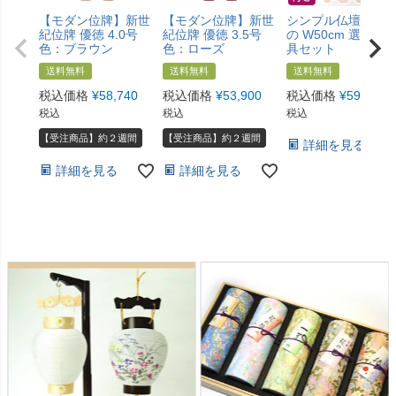
【モダン位牌】新世
【モダン位牌】新世
シンプル仏壇 あけ
紀位牌 優徳 4.0号
紀位牌 優徳 3.5号
の W50cm 選べる
色：ブラウン
色：ローズ
具セット
送料無料
送料無料
送料無料
税込価格
¥
58,740
税込価格
¥
53,900
税込価格
¥
59,800
税込
税込
税込
【受注商品】約２週間
【受注商品】約２週間
詳細を見る
詳細を見る
詳細を見る