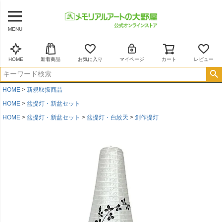
MENU
HOME
新着商品
お気に入り
マイページ
カート
レビュー
HOME
新規取扱商品
HOME
盆提灯・新盆セット
HOME
盆提灯・新盆セット
盆提灯・白紋天
創作提灯