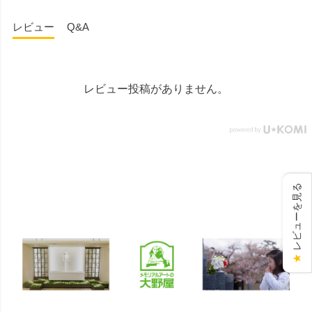
都国分寺市南町3-23-6ルミエ
レビュー
Q&A
ール国分寺ビル ■メモリアル
ギャラリー千葉店 千葉県千
葉市中央区弁天4-9-1 #仏壇 #
仏具 #骨壷 #位牌 #おりん #
数珠 #念珠 #線香 #ローソク
レビュー投稿がありません。
#提灯 #供養 #グリーフケア #
手元供養 #お墓参り #墓じま
い #葬儀 #家族 #死別 #ペッ
ト供養 #メモリアルギャラリ
ー国分寺店 #メモリアルギャ
ラリー千葉店 #通販 #ウェブ
レビューを見る
ショップ #お盆 #お盆飾
り
★