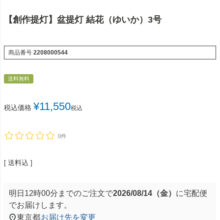
【創作提灯】盆提灯 結花（ゆいか）3号
商品番号
2208000544
送料無料
¥
11,550
税込価格
税込
0件
送料込
明日
12時00分
までのご注文で
2026/08/14（金）
に
宅配便
でお届けします。
東京都
お届け先を変更