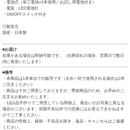
・電池式（単三電池×2本使用／お試し用電池付き）
・電装：LED電池灯
・ON/OFFスイッチ付き
◎製造元
国産・日本製
■お届け
在庫がある場合は即納可能です。（在庫切れの場合、営業日で数日
内に発送いたします）
■備考
・本商品は1本単位での販売です（左右一対で使用される場合は2本
ご注文ください）
・商品は十分ご用意しておりますが、季節商品のため、お早めのご
注文をお勧めいたします。
・1品1品手作りでご用意している関係上、風合いがお写真と異なる
場合がございます。初期不良以外での交換にはお答えできかねます
のでご了承ください。
・商品の性格上、破損・不良品を除き、返品・キャンセルはご遠慮
ください。