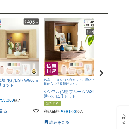
壇 あけぼの W50cm
仏具、おりんの６点セット。届いたその
[改まった進物
日からご供養頂けます。
煙ほのかなお線
具セット
花くらべ 桜
シンプル仏壇 ブルーム W39cm
優） 和紙の
選べる仏具セット
¥
59,800
送料無料
税込
送料無料
税込価格
¥
6
見る
税込価格
¥
99,800
税込
レビューを見る
詳細を見
詳細を見る