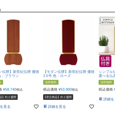
品
ン位牌】新世紀位牌 優徳
【モダン位牌】新世紀位牌 優徳
シンプル仏
 色：ブラウン
3.5号 色：ローズ
選べる仏
料
送料無料
送料無料
格
¥
58,740
税込価格
¥
53,900
税込価格
税込
税込
品】約２週間
【受注商品】約２週間
詳細を
を見る
詳細を見る