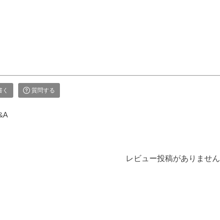
が、なかなかそ
っと伝わることでし
り」の３つを合わせ
難しいもの。
ょう。 【微煙】花
て、一つの桐箱に納
なお困りごとに
くらべ 桜/一葉/紅
めたギフトセットで
えする、２種類
梅/椿（甘・優）5本
す。 ▼メモリアル
灯がセットにな
入（桐箱） ▼メモ
アートの大野屋ウェ
商品です。
リアルアートの大野
ブショップ▼
型提灯】吊り下
屋ウェブショップ▼
@simple_butudan #お
付き提灯
@simple_butudan #お
彼岸 #楽天スーパー
23,100円（税
彼岸 #楽天スーパー
セール #ポイントア
書く
質問する
セール #ポイントア
ップ
トの大野屋ウェ
ップ #ギフト #贈り
&A
ョップ▼
物
ple_butudan ■
リアルギャラリ
分寺店 東京都
レビュー投稿がありません
市南町3-23-6
エール国分寺ビ
■メモリアルギャ
ー千葉店 千葉
葉市中央区弁天
#