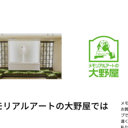
#位牌 #おりん
 #念珠 #線香 #
ク #提灯 #供
グリーフケア #
供養 #お墓参り
まい #葬儀 #家
死別 #ペット供
#メモリアルギャ
ー国分寺店 #メ
アルギャラリー
 #通販 #ウェ
ョップ #お
#お盆飾り