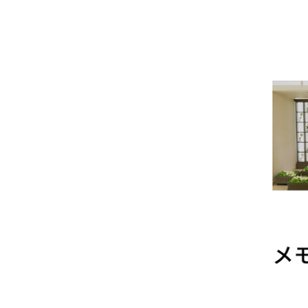
#仏壇 #仏具 #位
骨壷 
牌 #ろうそく #白
#数珠
紋天 #おがら #蓮
ローソ
の葉 #まこも #ほ
養 #
おずき #精霊馬 #
手元
キュウリとナス #家
#墓じ
族 #ペット供養 #メ
族 #
モリアルギャラリー
養 
国分寺店 #メモリア
ラリ
ルギャラリー千葉
モリ
店 #通販 #ウェブ
千葉店
ショップ
ブシ
盆 