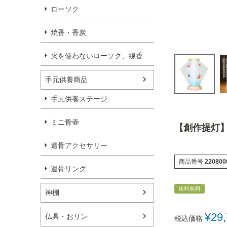
ローソク
焼香・香炭
火を使わないローソク、線香
手元供養商品
手元供養ステージ
ミニ骨壷
【創作提灯】
遺骨アクセサリー
商品番号
220800
遺骨リング
送料無料
神棚
¥
29
仏具・おリン
税込価格