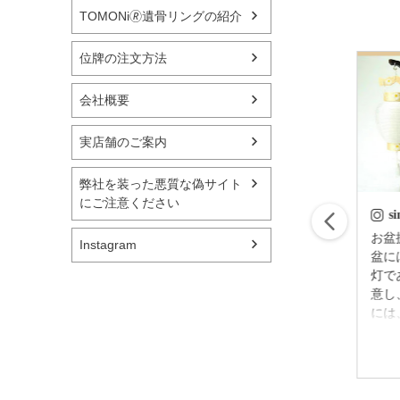
TOMONi🄬遺骨リングの紹介
位牌の注文方法
会社概要
実店舗のご案内
弊社を装った悪質な偽サイト
にご注意ください
simple_butudan
s
はじめてのお盆の迎
お盆提灯
Instagram
え方 故人様が亡く
盆に
なられてから四十九
灯で
日後（忌明け後）に
意し
迎える 初めてのお
には
盆のことを新盆（に
灯を
2023/06/30
いぼん）といいいま
しま
す。 基本的には普
れぞ
通の盆とそう大きく
準備