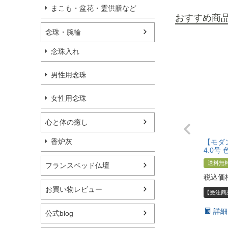
まこも・盆花・霊供膳など
おすすめ商
念珠・腕輪
念珠入れ
男性用念珠
女性用念珠
心と体の癒し
香炉灰
【モダ
4.0号
送料無
フランスベッド仏壇
税込価
お買い物レビュー
【受注商
詳細
公式blog