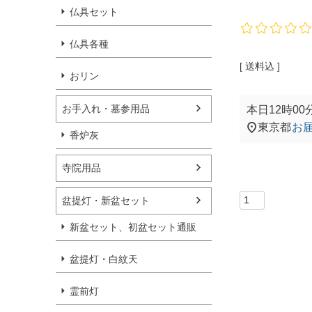
仏具セット
仏具各種
送料込
おリン
お手入れ・墓参用品
本日
12時00
東京都
お
香炉灰
寺院用品
盆提灯・新盆セット
新盆セット、初盆セット通販
盆提灯・白紋天
霊前灯