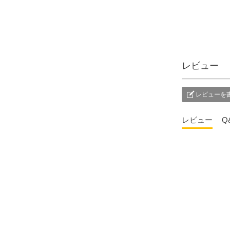
変わりませんが、亡
ます
くなられてから初め
れも
てお家に戻ってこら
そん
れるのでより丁寧に
お応
お迎えしたいもので
の提
す。 期 間：全国
った
レビュー
的には旧盆の８月13
【壷
～16日 一
げ台
部地域によって旧暦
奏 
レビューを
7月13～16日 新盆飾
込） ▼メモリアル
り：故人の霊を華や
アー
レビュー
Q
かにお迎えし、おも
ブシ
てなしをするために
@sim
飾ります。 ----------
メモ
-------------------------
ー国
-------------- ↓ 他の投
国分寺
稿はこちらからご覧
ルミ
ください。 ＠
ル 
simple_butudan #お
ラリ
盆 #新盆 #新盆飾
県千
り #提灯 #供養
4-9-1 #仏壇 #仏具 