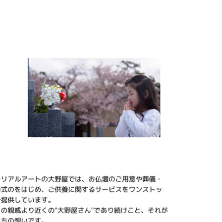
気のミニ仏壇に、専
盆 #お盆飾り
用の仏具がセットに
なっているため、す
ぐに手元供養を始め
られます。