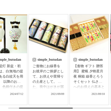
imple_butudan
simple_butudan
simple_butudan
 新盆・初
ご進物にお線香を
【進物 ギフト 贈答
は、白無地の提
お彼岸のご挨拶とし
用】 蜜蝋 夕映星月
ある白紋天を用
て、お供えや里帰り
夜 桐箱 線香とろう
、 以降のお盆
の土産として。 ま
そくセット 仏さま
、色柄付きの提
た、喪中はがきが届
へのお供えの基本と
用意し、お飾り
いた方へのお悔やみ
される、香・華・
2024/07/12
2021/09/09
2021/09/10
す。 普通はそ
に。 祈りの心を届
灯。 「お線香の香
れの提灯を別に
ける贈り物で、故人
り」「絵ろうそくの
する必要があり
をしのぶ気持ちはき
花」「ろうそくの灯