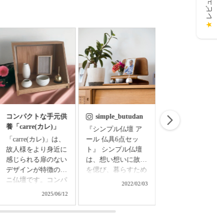
★
コンパクトな手元供
simple_butudan
simple_butud
養「carre(カレ)」
『シンプル仏壇 ア
お盆飾り お盆の
「carre(カレ)」は、
ール 仏具6点セッ
準備はできまし
故人様をより身近に
ト』 シンプル仏壇
ちりめん細工で
感じられる扉のない
は、想い想いに故人
たお盆飾りセッ
デザインが特徴のミ
を偲び、暮らすため
◇精霊馬飾りセ
ニ仏壇です。コンパ
の新しい空間。 和
ト ￥3,850（
2022/02/03
2024/0
クトなサイズなの
洋の調度を選ばず、
込） ▼メモリアル
2025/06/12
で、置き場所を選ば
日々の暮らしの中で
アートの大野屋
ず、どんなお部屋に
さりげなく調和する
ブショップ▼