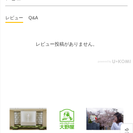
ルギャラリー国分寺店 東京
都国分寺市南町3-23-6ルミエ
レビュー
Q&A
ール国分寺ビル ■メモリアル
ギャラリー千葉店 千葉県千
葉市中央区弁天4-9-1 #仏壇 #
仏具 #骨壷 #位牌 #おりん #
数珠 #念珠 #線香 #ローソク
レビュー投稿がありません。
#提灯 #供養 #グリーフケア #
手元供養 #お墓参り #墓じま
い #葬儀 #家族 #死別 #ペッ
ト供養 #メモリアルギャラリ
ー国分寺店 #メモリアルギャ
ラリー千葉店 #通販 #ウェブ
ショップ #お盆 #お盆飾
り