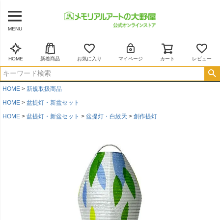
MENU
HOME
新着商品
お気に入り
マイページ
カート
レビュー
HOME
新規取扱商品
HOME
盆提灯・新盆セット
HOME
盆提灯・新盆セット
盆提灯・白紋天
創作提灯