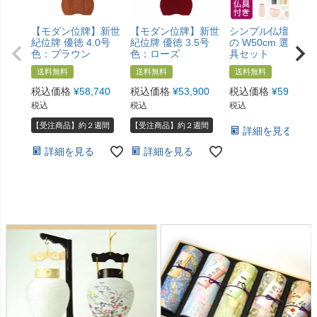
【モダン位牌】新世
【モダン位牌】新世
シンプル仏壇 あけ
紀位牌 優徳 4.0号
紀位牌 優徳 3.5号
の W50cm 選べる
色：ブラウン
色：ローズ
具セット
送料無料
送料無料
送料無料
税込価格
¥
58,740
税込価格
¥
53,900
税込価格
¥
59,800
税込
税込
税込
【受注商品】約２週間
【受注商品】約２週間
詳細を見る
詳細を見る
詳細を見る