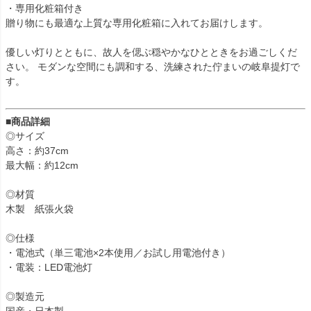
・専用化粧箱付き
贈り物にも最適な上質な専用化粧箱に入れてお届けします。
優しい灯りとともに、故人を偲ぶ穏やかなひとときをお過ごしくだ
さい。 モダンな空間にも調和する、洗練された佇まいの岐阜提灯で
す。
■商品詳細
◎サイズ
高さ：約37cm
最大幅：約12cm
◎材質
木製 紙張火袋
◎仕様
・電池式（単三電池×2本使用／お試し用電池付き）
・電装：LED電池灯
◎製造元