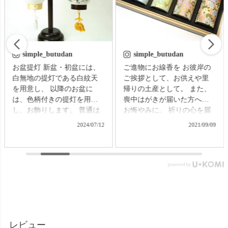
simple_butudan
simple_butudan
お盆提灯 新盆・初盆には、
ご進物にお線香を お彼岸の
白無地の提灯である白紋天
ご挨拶として、お供えや里
を用意し、 以降のお盆に
帰りの土産として。 また、
は、色柄付きの提灯を用意
喪中はがきが届いた方への
し、お飾りします。 普通は
お悔やみに。 祈りの心を届
それぞれの提灯を別に準備
ける贈り物で、故人をしの
2024/07/12
2021/09/09
する必要がありますが、な
ぶ気持ちはきっと伝わるこ
かなかそれも難しいもの。
とでしょう。 【微煙】花く
そんなお困りごとにお応え
らべ 桜/一葉/紅梅/椿（甘・
する、２種類の提灯がセッ
優）5本入（桐箱） ▼メモリ
トになった商品です。 【壷
アルアートの大野屋ウェブ
型提灯】吊り下げ台付き提
ショップ▼ @simple_butudan
灯 奏 23,100円（税込）
#お彼岸 #楽天スーパーセー
▼メモリアルアートの大野
ル #ポイントアップ #ギフト
屋ウェブショップ▼
#贈り物
レビュー
@simple_butudan ■メモリア