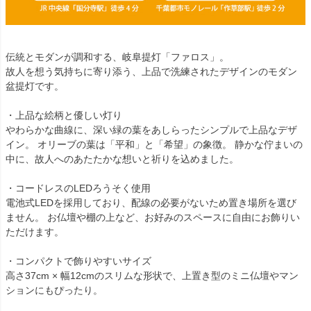
伝統とモダンが調和する、岐阜提灯「ファロス」。
故人を想う気持ちに寄り添う、上品で洗練されたデザインのモダン
盆提灯です。
・上品な絵柄と優しい灯り
やわらかな曲線に、深い緑の葉をあしらったシンプルで上品なデザ
イン。 オリーブの葉は「平和」と「希望」の象徴。 静かな佇まいの
中に、故人へのあたたかな想いと祈りを込めました。
・コードレスのLEDろうそく使用
電池式LEDを採用しており、配線の必要がないため置き場所を選び
ません。 お仏壇や棚の上など、お好みのスペースに自由にお飾りい
ただけます。
・コンパクトで飾りやすいサイズ
高さ37cm × 幅12cmのスリムな形状で、上置き型のミニ仏壇やマン
ションにもぴったり。