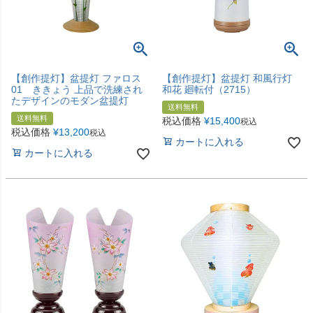
【創作提灯】盆提灯 ファロス
【創作提灯】盆提灯 和風行灯
01 ききょう 上品で洗練され
和花 廻転付（2715）
たデザインのモダン盆提灯
送料無料
送料無料
税込価格
¥
15,400
税込
税込価格
¥
13,200
税込
カートに入れる
カートに入れる