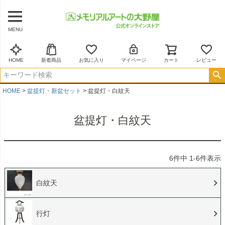
MENU
HOME
新着商品
お気に入り
マイページ
カート
レビュー
HOME
盆提灯・新盆セット
盆提灯・白紋天
盆提灯・白紋天
6
件中
1
-
6
件表示
白紋天
行灯