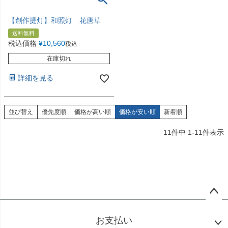
【創作提灯】和照灯 花唐草
送料無料
税込価格
¥
10,560
税込
在庫切れ
詳細を見る
並び替え
優先度順
価格が高い順
価格が安い順
新着順
11
件中
1
-
11
件表示
ペー
ジト
お支払い
ップ