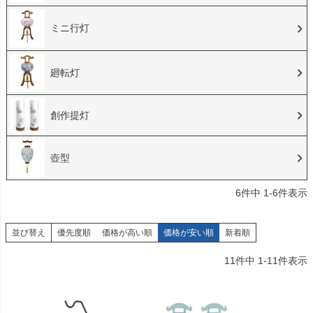
ミニ行灯
廻転灯
創作提灯
壺型
6
件中
1
-
6
件表示
並び替え
優先度順
価格が高い順
価格が安い順
新着順
11
件中
1
-
11
件表示