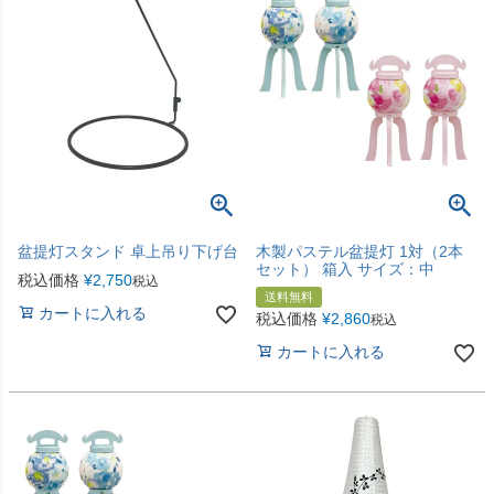
盆提灯スタンド 卓上吊り下げ台
木製パステル盆提灯 1対（2本
セット） 箱入 サイズ：中
税込価格
¥
2,750
税込
送料無料
カートに入れる
税込価格
¥
2,860
税込
カートに入れる