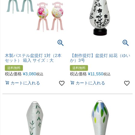
木製パステル盆提灯 1対（2本
【創作提灯】盆提灯 結花（ゆい
セット） 箱入 サイズ：大
か）3号
送料無料
送料無料
税込価格
¥
3,080
税込価格
¥
11,550
税込
税込
カートに入れる
カートに入れる