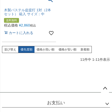
木製パステル盆提灯 1対（2本
セット） 箱入 サイズ：中
送料無料
税込価格
¥
2,860
税込
カートに入れる
並び替え
優先度順
価格が高い順
価格が安い順
新着順
11
件中
1
-
11
件表示
ペー
ジト
お支払い
ップ
へ