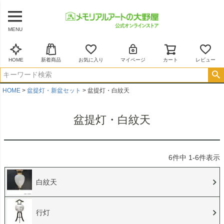
MENU
HOME
新着商品
お気に入り
マイページ
カート
レビュー
HOME
盆提灯・新盆セット
盆提灯・白紋天
盆提灯・白紋天
6
件中
1
-
6
件表示
白紋天
行灯