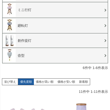
ミニ行灯
廻転灯
創作提灯
壺型
6
件中
1
-
6
件表示
並び替え
優先度順
価格が高い順
価格が安い順
新着順
11
件中
1
-
11
件表示