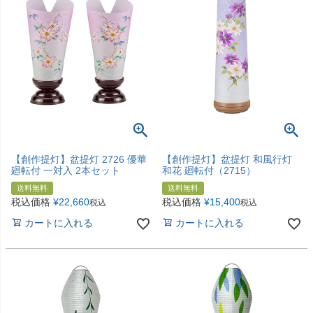
【創作提灯】盆提灯 2726 優華
【創作提灯】盆提灯 和風行灯
廻転付 一対入 2本セット
和花 廻転付（2715）
送料無料
送料無料
税込価格
¥
22,660
税込価格
¥
15,400
税込
税込
カートに入れる
カートに入れる