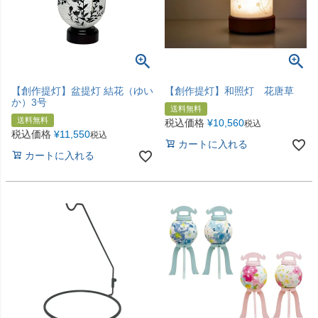
【創作提灯】盆提灯 結花（ゆい
【創作提灯】和照灯 花唐草
か）3号
送料無料
送料無料
税込価格
¥
10,560
税込
税込価格
¥
11,550
税込
カートに入れる
カートに入れる