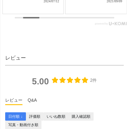
2024/07/12
2021/09/09
する必要がありますが、な
ぶ気持ちはきっと伝わるこ
かなかそれも難しいもの。
とでしょう。 【微煙】花く
そんなお困りごとにお応え
らべ 桜/一葉/紅梅/椿（甘・
する、２種類の提灯がセッ
優）5本入（桐箱） ▼メモリ
トになった商品です。 【壷
アルアートの大野屋ウェブ
型提灯】吊り下げ台付き提
ショップ▼ @simple_butudan
灯 奏 23,100円（税込）
#お彼岸 #楽天スーパーセー
▼メモリアルアートの大野
ル #ポイントアップ #ギフト
屋ウェブショップ▼
#贈り物
レビュー
@simple_butudan ■メモリア
ルギャラリー国分寺店 東京
都国分寺市南町3-23-6ルミエ
ール国分寺ビル ■メモリアル
5.00
2件
ギャラリー千葉店 千葉県千
葉市中央区弁天4-9-1 #仏壇 #
仏具 #骨壷 #位牌 #おりん #
レビュー
Q&A
数珠 #念珠 #線香 #ローソク
#提灯 #供養 #グリーフケア #
手元供養 #お墓参り #墓じま
日付順 ↓
評価順
いいね数順
購入確認順
い #葬儀 #家族 #死別 #ペッ
写真・動画付き順
ト供養 #メモリアルギャラリ