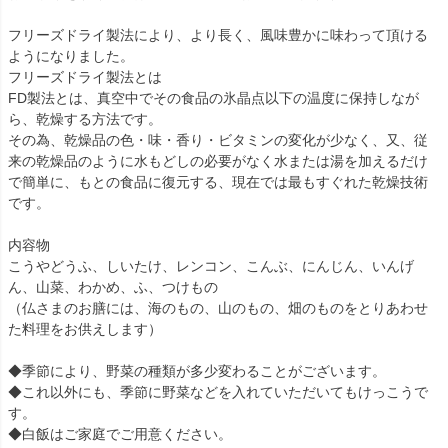
フリーズドライ製法により、より長く、風味豊かに味わって頂ける
ようになりました。
フリーズドライ製法とは
FD製法とは、真空中でその食品の氷晶点以下の温度に保持しなが
ら、乾燥する方法です。
その為、乾燥品の色・味・香り・ビタミンの変化が少なく、又、従
来の乾燥品のように水もどしの必要がなく水または湯を加えるだけ
で簡単に、もとの食品に復元する、現在では最もすぐれた乾燥技術
です。
内容物
こうやどうふ、しいたけ、レンコン、こんぶ、にんじん、いんげ
ん、山菜、わかめ、ふ、つけもの
（仏さまのお膳には、海のもの、山のもの、畑のものをとりあわせ
た料理をお供えします）
◆季節により、野菜の種類が多少変わることがございます。
◆これ以外にも、季節に野菜などを入れていただいてもけっこうで
す。
◆白飯はご家庭でご用意ください。