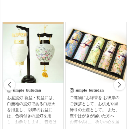
simple_butudan
simple_butudan
お盆提灯 新盆・初盆には、
ご進物にお線香を お彼岸の
白無地の提灯である白紋天
ご挨拶として、お供えや里
を用意し、 以降のお盆に
帰りの土産として。 また、
は、色柄付きの提灯を用意
喪中はがきが届いた方への
し、お飾りします。 普通は
お悔やみに。 祈りの心を届
それぞれの提灯を別に準備
ける贈り物で、故人をしの