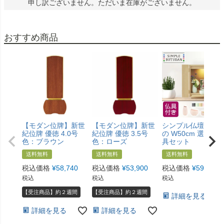
申し訳ございません。ただいま在庫がございません。
おすすめ商品
【モダン位牌】新世
【モダン位牌】新世
シンプル仏壇 あけ
紀位牌 優徳 4.0号
紀位牌 優徳 3.5号
の W50cm 選べる
色：ブラウン
色：ローズ
具セット
送料無料
送料無料
送料無料
税込価格
¥
58,740
税込価格
¥
53,900
税込価格
¥
59,800
税込
税込
税込
【受注商品】約２週間
【受注商品】約２週間
詳細を見る
詳細を見る
詳細を見る