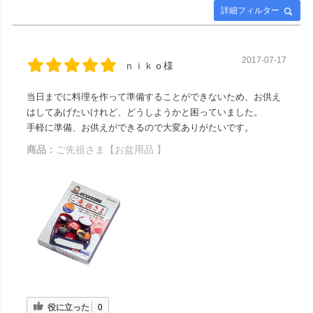
ー国分寺店 #メモリアルギャ
詳細フィルター
ラリー千葉店 #通販 #ウェブ
ショップ #お盆 #お盆飾
り
2017-07-17
ｎｉｋｏ様
当日までに料理を作って準備することができないため、お供え
はしてあげたいけれど、どうしようかと困っていました。
手軽に準備、お供えができるので大変ありがたいです。
商品：
ご先祖さま【お盆用品 】
役に立った
0