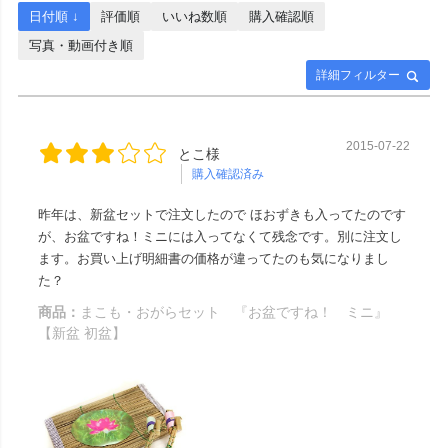
手元供養 #お墓参り #墓じま
日付順 ↓
評価順
いいね数順
購入確認順
い #葬儀 #家族 #死別 #ペッ
写真・動画付き順
ト供養 #メモリアルギャラリ
ー国分寺店 #メモリアルギャ
詳細フィルター
ラリー千葉店 #通販 #ウェブ
ショップ #お盆 #お盆飾
り
2015-07-22
とこ様
購入確認済み
昨年は、新盆セットで注文したので ほおずきも入ってたのです
が、お盆ですね！ミニには入ってなくて残念です。別に注文し
ます。お買い上げ明細書の価格が違ってたのも気になりまし
た？
商品：
まこも・おがらセット 『お盆ですね！ ミニ』
【新盆 初盆】