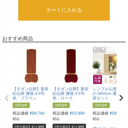
カートに入れる
おすすめ商品
【モダン位牌】新世
【モダン位牌】新世
シンプル仏壇 あけ
紀位牌 優徳 4.0号
紀位牌 優徳 3.5号
の W50cm 選べる
色：ブラウン
色：ローズ
具セット
送料無料
送料無料
送料無料
税込価格
¥
58,740
税込価格
¥
53,900
税込価格
¥
59,800
税込
税込
税込
【受注商品】約２週間
【受注商品】約２週間