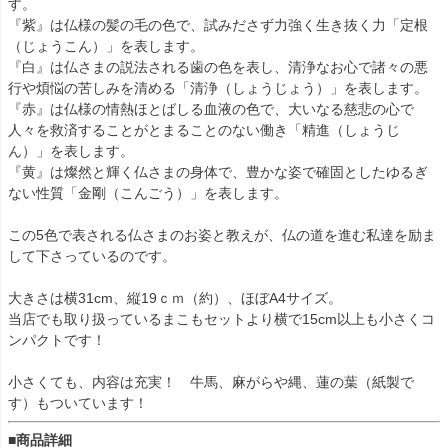
す。
『紫』は仏様の髪の毛の色で、試みださず力強く生き抜く力「定根
（じょうこん）」を表します。
『白』は仏さまの説法される歯の色を表し、清浄なお心で諸々の悪
行や煩悩の苦しみを清める「清浄（しょうじょう）」を表します。
『赤』は仏様の情熱ほとばしる血液の色で、大いなる慈悲の心で
人々を救済することがとまることのない働き「精進（しょうじ
ん）」を表します。
『黄』は燦然と輝く仏さまの身体で、豊かな姿で確固としたゆるぎ
ない性質「金剛（こんごう）」を表します。
この5色で表される仏さまのお姿と教えが、仏の道を進む私達を励ま
して下さっているのです。
大きさは横31cm、縦19ｃｍ（約）、ほぼA4サイズ。
当店でも取り扱っているまこもセットより横で15cm以上も小さくコ
ンパクトです！
小さくても、内容は充実！ 牛馬、麻がらや縄、蓮の葉（紙製で
す）もついています！
■商品詳細