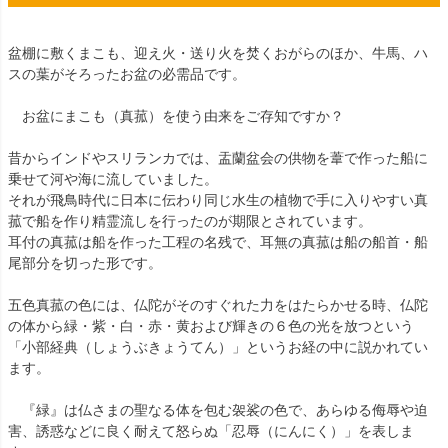
盆棚に敷くまこも、迎え火・送り火を焚くおがらのほか、牛馬、ハ
スの葉がそろったお盆の必需品です。
お盆にまこも（真菰）を使う由来をご存知ですか？
昔からインドやスリランカでは、盂蘭盆会の供物を葦で作った船に
乗せて河や海に流していました。
それが飛鳥時代に日本に伝わり同じ水生の植物で手に入りやすい真
菰で船を作り精霊流しを行ったのが期限とされています。
耳付の真菰は船を作った工程の名残で、耳無の真菰は船の船首・船
尾部分を切った形です。
五色真菰の色には、仏陀がそのすぐれた力をはたらかせる時、仏陀
の体から緑・紫・白・赤・黄および輝きの６色の光を放つという
「小部経典（しょうぶきょうてん）」というお経の中に説かれてい
ます。
『緑』は仏さまの聖なる体を包む袈裟の色で、あらゆる侮辱や迫
害、誘惑などに良く耐えて怒らぬ「忍辱（にんにく）」を表しま