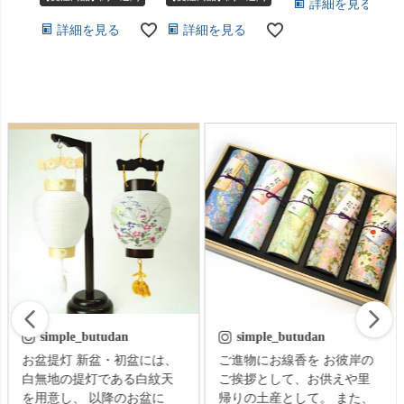
詳細を見る
詳細を見る
詳細を見る
simple_butudan
simple_butudan
お盆提灯 新盆・初盆には、
ご進物にお線香を お彼岸の
白無地の提灯である白紋天
ご挨拶として、お供えや里
を用意し、 以降のお盆に
帰りの土産として。 また、