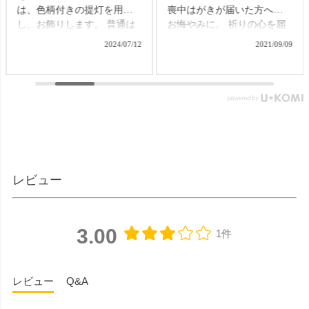
は、色柄付きの提灯を用意
喪中はがきが届いた方への
し、お飾りします。 普通は
お悔やみに。 祈りの心を届
それぞれの提灯を別に準備
ける贈り物で、故人をしの
2024/07/12
2021/09/09
する必要がありますが、な
ぶ気持ちはきっと伝わるこ
かなかそれも難しいもの。
とでしょう。 【微煙】花く
そんなお困りごとにお応え
らべ 桜/一葉/紅梅/椿（甘・
する、２種類の提灯がセッ
優）5本入（桐箱） ▼メモリ
トになった商品です。 【壷
アルアートの大野屋ウェブ
型提灯】吊り下げ台付き提
ショップ▼ @simple_butudan
灯 奏 23,100円（税込）
#お彼岸 #楽天スーパーセー
▼メモリアルアートの大野
ル #ポイントアップ #ギフト
屋ウェブショップ▼
#贈り物
レビュー
@simple_butudan ■メモリア
ルギャラリー国分寺店 東京
都国分寺市南町3-23-6ルミエ
ール国分寺ビル ■メモリアル
3.00
1件
ギャラリー千葉店 千葉県千
葉市中央区弁天4-9-1 #仏壇 #
仏具 #骨壷 #位牌 #おりん #
レビュー
Q&A
数珠 #念珠 #線香 #ローソク
#提灯 #供養 #グリーフケア #