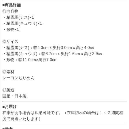
■商品詳細
◎内容物
・精霊馬(ナス)×1
・精霊馬(キュウリ)×1
・敷物×1
◎サイズ
・精霊馬(ナス)：幅4.3cmｘ奥行3.0cmｘ高さ4.0㎝
・精霊馬(キュウリ)：幅6.7cmｘ奥行1.6cmｘ高さ2.9㎝
・敷物：幅11.0cm×奥行7.0cm
◎素材
レーヨンちりめん
◎製造
国産・日本製
■お届け
在庫がある場合は即納可能です。（在庫切れの場合は１～２週間程
度で発送いたします）