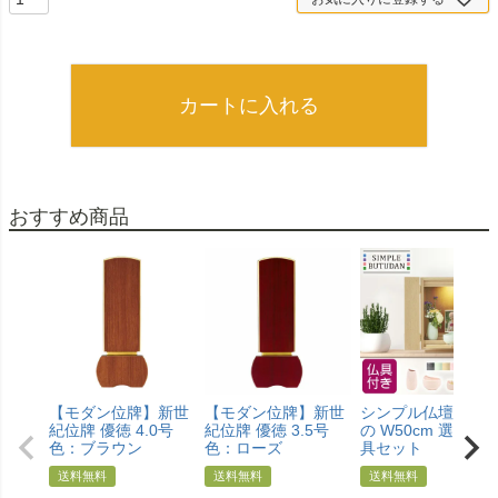
カートに入れる
おすすめ商品
【モダン位牌】新世
【モダン位牌】新世
シンプル仏壇 あけ
紀位牌 優徳 4.0号
紀位牌 優徳 3.5号
の W50cm 選べる
色：ブラウン
色：ローズ
具セット
送料無料
送料無料
送料無料