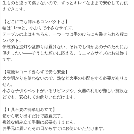
生ものと違って傷まないので、ずっとキレイなままで安心してお供
えできます。
【どこにでも飾れるコンパクトさ】
幅は11cmと、小ぶりで小さなサイズ。
テーブルの上はもちろん、一つ一つは手のひらにも乗せられる程コ
ンパクト。
伝統的な提灯や盆飾りは置けない、それでも何かあの子のためにお
供えしたい――そうした願いに応える、ミニマムサイズのお盆飾り
です。
【電池やコード要らずで安心安全】
火や明かりを使わないので、熱など火事の心配をする必要がありま
せん。
小さな子供やペットがいるリビングや、火器の利用が難しい施設な
どでも、安心してお飾りいただけます。
【工具不要の簡単組み立て】
箱から取り出すだけで設置完了。
複雑な組み立て手順は必要ありません。
お手元に届いたその日からすぐにお使いいただけます。