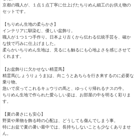
京都の職人が、１点１点丁寧に仕上げたちりめん細工のお供え物の
セットです。
【ちりめん生地の柔らかさ】
インテリアに馴染む、優しい盆飾り。
職人が１つ１つ手作り。日本より古くから伝わる伝統手芸を、確か
な技で巧みに仕上げました。
柔らかいちりめん生地は、見るにも触るにも心地よさを感じさせて
くれます。
【お盆飾りに欠かせない精霊馬】
精霊馬(しょうりょうま)は、向こうとあちらを行き来するのに必要な
乗り物。
急いで戻ってこれるキュウリの馬と、ゆっくり帰れるナスの牛。
ちりめん生地で作られた愛らしい姿は、お部屋の中を明るく彩りま
す。
【夏の暑さにも安心】
野菜や果物を飾る時の心配は、どうしても傷んでしまう事。
特にお盆で夏の暑い最中では、長持ちしないことも少なくありませ
ん。