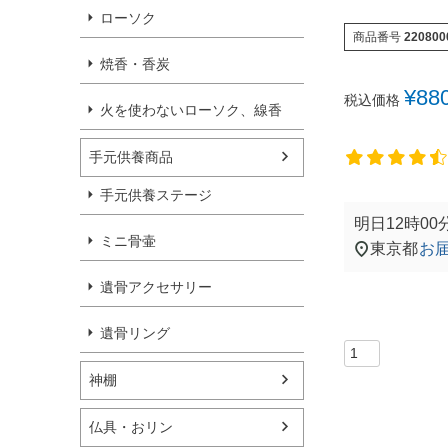
ローソク
商品番号
220800
焼香・香炭
¥
88
税込価格
火を使わないローソク、線香
手元供養商品
手元供養ステージ
明日
12時00
ミニ骨壷
東京都
お
遺骨アクセサリー
遺骨リング
神棚
仏具・おリン