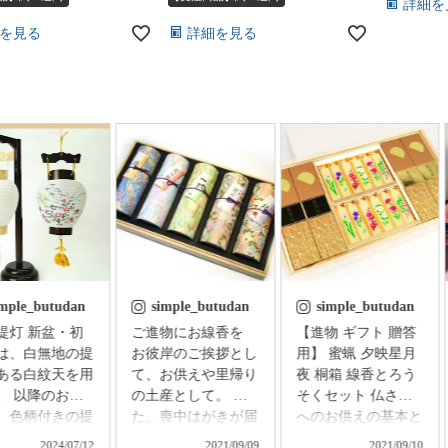
詳細を
を見る
詳細を見る
imple_butudan
simple_butudan
simple_butudan
 新盆・初
ご進物にお線香を
【進物 ギフト 贈答
は、白無地の提
お彼岸のご挨拶とし
用】 蜜蝋 夕映星月
ある白紋天を用
て、お供えや里帰り
夜 桐箱 線香とろう
、 以降のお盆
の土産として。 ま
そくセット 仏さま
、色柄付きの提
た、喪中はがきが届
へのお供えの基本と
用意し、お飾り
いた方へのお悔やみ
される、香・華・
2024/07/12
2021/09/09
2021/09/10