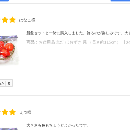
ー千葉店 千葉
葉市中央区弁天
#
#位牌 #おりん
はなこ様
 #念珠 #線香 #
ク #提灯 #供
新盆セットと一緒に購入しました。飾るのが楽しみです。大
グリーフケア #
商品：
お盆用品 鬼灯 ほおずき 縄 （長さ約115cm） 【
供養 #お墓参り
まい #葬儀 #家
死別 #ペット供
#メモリアルギャ
ー国分寺店 #メ
アルギャラリー
 #通販 #ウェ
った
0
ョップ #お
#お盆飾り
えつ様
大きさも色もちょうどよかったです。