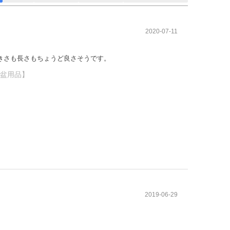
ジナル商品であり、
モリアルギャラ
他では手に入らない
千葉店 #通販 #
特別な一品です。人
ブショップ #お
2020-07-11
気のミニ仏壇に、専
盆 #お盆飾り
用の仏具がセットに
なっているため、す
きさも長さもちょうど良さそうです。
ぐに手元供養を始め
お盆用品】
られます。
2019-06-29