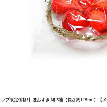
ップ限定価格!】ほおずき 縄 5連（長さ約115cm）