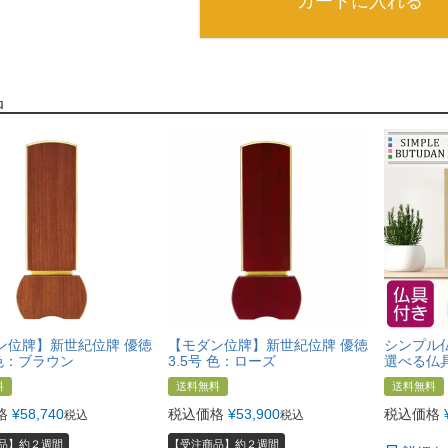
カートに入れる
品
ン位牌】新世紀位牌 優徳
【モダン位牌】新世紀位牌 優徳
シンプル仏
 色：ブラウン
3.5号 色：ローズ
選べる仏
料
送料無料
送料無料
格
¥
58,740
税込価格
¥
53,900
税込価格
税込
税込
品】約２週間
【受注商品】約２週間