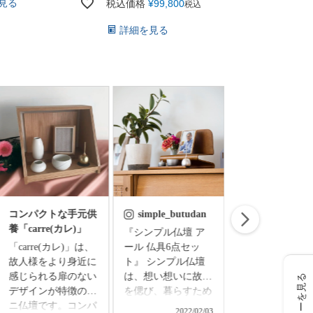
見る
税込価格
¥
99,800
税込
詳細を見
詳細を見る
コンパクトな手元供
simple_butudan
simple_butud
養「carre(カレ)」
『シンプル仏壇 ア
お盆飾り お盆の
「carre(カレ)」は、
ール 仏具6点セッ
準備はできまし
故人様をより身近に
ト』 シンプル仏壇
ちりめん細工で
感じられる扉のない
は、想い想いに故人
たお盆飾りセッ
レビューを見る
デザインが特徴のミ
を偲び、暮らすため
◇精霊馬飾りセ
ニ仏壇です。コンパ
の新しい空間。 和
ト ￥3,850（
2022/02/03
2024/0