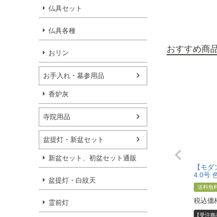
仏具セット
仏具各種
おすすめ商
おリン
お手入れ・墓参用品
香炉灰
寺院用品
盆提灯・新盆セット
新盆セット、初盆セット通販
【モダ
4.0号
盆提灯・白紋天
送料無
税込価
霊前灯
【受注商