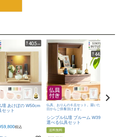
壇 あけぼの W50cm
仏具、おりんの６点セット。届いたその
宇野千代のお
日からご供養頂けます。
具セット
塗箱短10入
進物にもぴっ
シンプル仏壇 ブルーム W39cm
選べる仏具セット
送料無料
¥
59,800
税込
送料無料
税込価格
¥
6