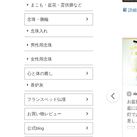
まこも・盆花・霊供膳など
詳細
念珠・腕輪
念珠入れ
男性用念珠
女性用念珠
心と体の癒し
香炉灰
simple_butudan
s
フランスベッド仏壇
はじめてのお盆の迎
お盆提灯
え方 故人様が亡く
盆に
お買い物レビュー
なられてから四十九
灯で
日後（忌明け後）に
意し
迎える 初めてのお
には
公式blog
盆のことを新盆（に
灯を
2023/06/30