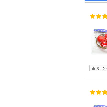
simple_butudan #お
ラリ
盆 #新盆 #新盆飾
県千
り #提灯 #供養
4-9-1 #仏壇 #仏具 
#仏壇 #仏具 #位
骨壷 
牌 #ろうそく #白
#数珠
紋天 #おがら #蓮
ローソ
の葉 #まこも #ほ
養 #
おずき #精霊馬 #
手元
キュウリとナス #家
#墓じ
族 #ペット供養 #メ
族 #
モリアルギャラリー
養 
国分寺店 #メモリア
ラリ
ルギャラリー千葉
モリ
店 #通販 #ウェブ
千葉店
役に立
ショップ
ブシ
盆 