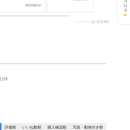
クトなサイズなの
洋の調度を選ばず、
込） ▼メモリアル
2025/06/12
で、置き場所を選ば
日々の暮らしの中で
アートの大野屋
★
ず、どんなお部屋に
さりげなく調和する
ブショップ▼
もぴったり。モダン
絆の場所。 大切な
@simple_butudan
なデザインは現代の
方やパートナーをい
メモリアルギャ
インテリアに自然に
つもそばに感じ、亡
ー国分寺店 東京
溶け込み、上品さを
くした方への想いを
国分寺市南町3-23
引き立てます。国産
紡ぎ届ける、あなた
ルミエール国分
（日本製）であるた
のためのステージで
ル ■メモリアル
め、安心してお使い
す。 3つの色から選
ラリー千葉店 千
いただけます。専用
べるステージ（1）
県千葉市中央区
の仏具セットも付い
に付属の花瓶（2）
4-9-1 #仏壇 #仏具 #
ているので、すぐに
写真立て（3）、仏
骨壷 #位牌 #お
11件
手元供養を始められ
具（灯立4香炉5）、
#数珠 #念珠 #線香
ます。おしゃれでか
おりん（6）をセッ
ローソク #提灯 
わいいデザインが、
ト。届いたその日か
養 #グリーフケア
心温まる空間を演出
らご供養頂けます。
手元供養 #お墓
します。扉がないた
#墓じまい #葬儀 
め、故人様をより身
族 #死別 #ペッ
近に感じられるデザ
養 #メモリアル
インです。当店オリ
ラリー国分寺店 
評価順
いいね数順
購入確認順
写真・動画付き順