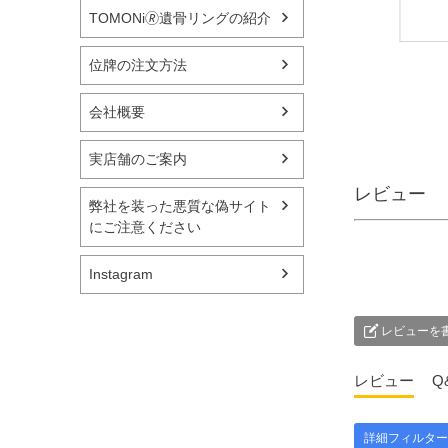
いぼん）といいいま
しま
TOMONi🄬遺骨リングの紹介
す。 基本的には普
れぞ
通の盆とそう大きく
準備
位牌の注文方法
変わりませんが、亡
ます
くなられてから初め
れも
会社概要
てお家に戻ってこら
そん
れるのでより丁寧に
お応
お迎えしたいもので
の提
実店舗のご案内
す。 期 間：全国
った
レビュー
的には旧盆の８月13
【壷
弊社を装った悪質な偽サイト
～16日 一
げ台
にご注意ください
部地域によって旧暦
奏 
7月13～16日 新盆飾
込） ▼メモリアル
Instagram
り：故人の霊を華や
アー
かにお迎えし、おも
ブシ
てなしをするために
@sim
レビューを
飾ります。 ----------
メモ
-------------------------
ー国
レビュー
Q
-------------- ↓ 他の投
国分寺
稿はこちらからご覧
ルミ
ください。 ＠
ル 
詳細フィルター