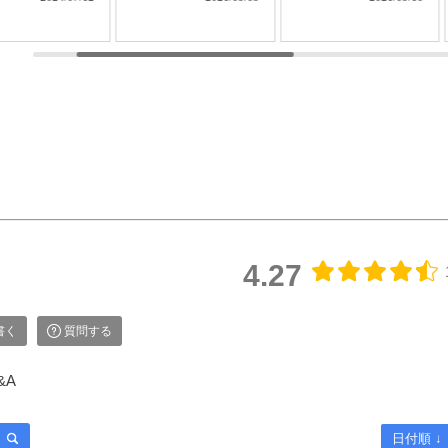
す。 普通はそ
に。 祈りの心を届
灯。 「お線香の香
れの提灯を別に
ける贈り物で、故人
り」「絵ろうそくの
する必要があり
をしのぶ気持ちはき
花」「ろうそくの灯
が、なかなかそ
っと伝わることでし
り」の３つを合わせ
難しいもの。
ょう。 【微煙】花
て、一つの桐箱に納
なお困りごとに
くらべ 桜/一葉/紅
めたギフトセットで
えする、２種類
梅/椿（甘・優）5本
す。 ▼メモリアル
灯がセットにな
入（桐箱） ▼メモ
アートの大野屋ウェ
商品です。
リアルアートの大野
ブショップ▼
型提灯】吊り下
屋ウェブショップ▼
@simple_butudan #お
付き提灯
@simple_butudan #お
彼岸 #楽天スーパー
23,100円（税
彼岸 #楽天スーパー
セール #ポイントア
セール #ポイントア
ップ
4.27
トの大野屋ウェ
ップ #ギフト #贈り
ョップ▼
物
ple_butudan ■
書く
質問する
リアルギャラリ
分寺店 東京都
&A
市南町3-23-6
エール国分寺ビ
■メモリアルギャ
日付順 ↓