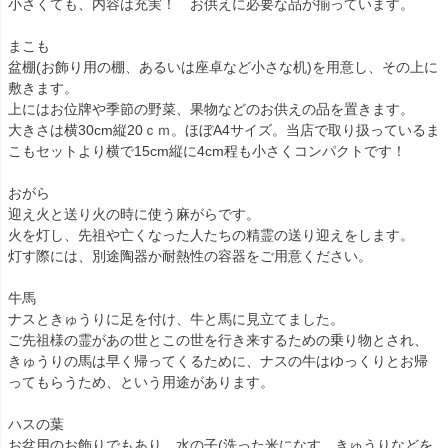
小さくても、内容は充実！ お供えに必要な品が揃っています。
まこも
盆棚(お飾り用の棚、あるいは座卓など小さな机)を用意し、その上に
敷きます。
上にはお位牌や季節の野菜、果物などのお供えの品を置きます。
大きさは横30cm縦20ｃｍ。ほぼA4サイズ。当店で取り扱っているま
こもセットより横で15cm縦に4cm程も小さくコンパクトです！
おがら
迎え火と送り火の時に使う麻がらです。
火を灯し、先祖や亡くなった人たちの精霊の送り迎えをします。
灯す際には、別途陶器か耐熱性の容器をご用意ください。
牛馬
ナスときゅうりに足を付け、牛と馬に見立てました。
ご先祖様の霊があの世とこの世を行き来するための乗り物とされ、
きゅうりの馬は早く帰ってくるために、ナスの牛はゆっくりとお帰
ってもらうため、という用途があります。
ハスの葉
お盆用のお飾りでもあり、水の子(洗った米になす、きゅうりなどを