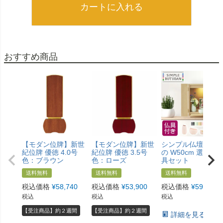
カートに入れる
おすすめ商品
【モダン位牌】新世
【モダン位牌】新世
シンプル仏壇 あけ
紀位牌 優徳 4.0号
紀位牌 優徳 3.5号
の W50cm 選べる
色：ブラウン
色：ローズ
具セット
送料無料
送料無料
送料無料
税込価格
¥
58,740
税込価格
¥
53,900
税込価格
¥
59,800
税込
税込
税込
【受注商品】約２週間
【受注商品】約２週間
詳細を見る