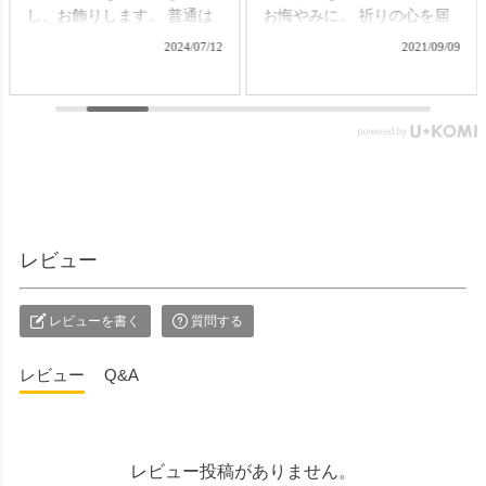
し、お飾りします。 普通は
お悔やみに。 祈りの心を届
それぞれの提灯を別に準備
ける贈り物で、故人をしの
2024/07/12
2021/09/09
する必要がありますが、な
ぶ気持ちはきっと伝わるこ
かなかそれも難しいもの。
とでしょう。 【微煙】花く
そんなお困りごとにお応え
らべ 桜/一葉/紅梅/椿（甘・
する、２種類の提灯がセッ
優）5本入（桐箱） ▼メモリ
トになった商品です。 【壷
アルアートの大野屋ウェブ
型提灯】吊り下げ台付き提
ショップ▼ @simple_butudan
灯 奏 23,100円（税込）
#お彼岸 #楽天スーパーセー
▼メモリアルアートの大野
ル #ポイントアップ #ギフト
屋ウェブショップ▼
#贈り物
レビュー
@simple_butudan ■メモリア
ルギャラリー国分寺店 東京
都国分寺市南町3-23-6ルミエ
レビューを書く
質問する
ール国分寺ビル ■メモリアル
ギャラリー千葉店 千葉県千
レビュー
Q&A
葉市中央区弁天4-9-1 #仏壇 #
仏具 #骨壷 #位牌 #おりん #
数珠 #念珠 #線香 #ローソク
#提灯 #供養 #グリーフケア #
レビュー投稿がありません。
手元供養 #お墓参り #墓じま