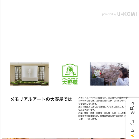
い #葬儀 #家族 #死別 #ペッ
ト供養 #メモリアルギャラリ
ー国分寺店 #メモリアルギャ
ラリー千葉店 #通販 #ウェブ
ショップ #お盆 #お盆飾
り
レビューを見る
★