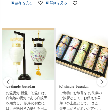
詳細を見る
詳細を見る
simple_butudan
simple_butudan
お盆提灯 新盆・初盆には、
ご進物にお線香を お彼岸の
白無地の提灯である白紋天
ご挨拶として、お供えや里
を用意し、 以降のお盆に
帰りの土産として。 また、
は、色柄付きの提灯を用意
喪中はがきが届いた方への