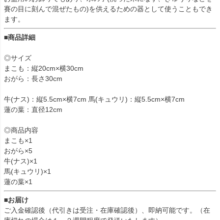
賽の目に刻んで混ぜたもの)を供えるための器として使うこともでき
ます。
■商品詳細
◎サイズ
まこも：縦20cm×横30cm
おがら：長さ30cm
牛(ナス)：縦5.5cm×横7cm 馬(キュウリ)：縦5.5cm×横7cm
蓮の葉：直径12cm
◎商品内容
まこも×1
おがら×5
牛(ナス)×1
馬(キュウリ)×1
蓮の葉×1
■お届け
ご入金確認後（代引きは受注・在庫確認後）、即納可能です。（在