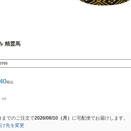
ごみ 精霊馬
0705
640
税込
0件
分
までのご注文で
2026/08/10（月）
に
宅配便
でお届けします。
届け先を変更