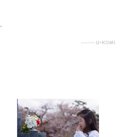
手元供養を始められ
具（灯立4香炉5）、
#数珠 #念珠 #線香
ます。おしゃれでか
おりん（6）をセッ
ローソク #提灯 
わいいデザインが、
ト。届いたその日か
養 #グリーフケア
心温まる空間を演出
らご供養頂けます。
手元供養 #お墓
。
します。扉がないた
#墓じまい #葬儀 
め、故人様をより身
族 #死別 #ペッ
近に感じられるデザ
養 #メモリアル
インです。当店オリ
ラリー国分寺店 
ジナル商品であり、
モリアルギャラ
他では手に入らない
千葉店 #通販 #
特別な一品です。人
ブショップ #お
気のミニ仏壇に、専
盆 #お盆飾り
用の仏具がセットに
なっているため、す
ぐに手元供養を始め
られます。