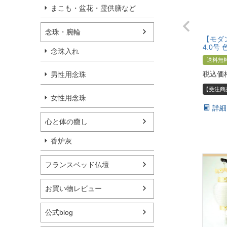
まこも・盆花・霊供膳など
念珠・腕輪
【モダ
4.0号
念珠入れ
送料無
税込価
男性用念珠
【受注商
女性用念珠
詳細
心と体の癒し
香炉灰
フランスベッド仏壇
お買い物レビュー
公式blog