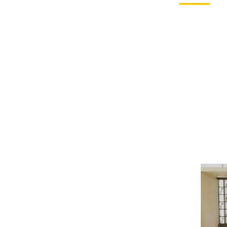
り：故人の霊を華や
アー
かにお迎えし、おも
ブシ
てなしをするために
@sim
飾ります。 ----------
メモ
-------------------------
ー国
-------------- ↓ 他の投
国分寺
稿はこちらからご覧
ルミ
ください。 ＠
ル 
simple_butudan #お
ラリ
盆 #新盆 #新盆飾
県千
り #提灯 #供養
4-9-1 #仏壇 #仏具 
#仏壇 #仏具 #位
骨壷 
牌 #ろうそく #白
#数珠
紋天 #おがら #蓮
ローソ
の葉 #まこも #ほ
養 #
おずき #精霊馬 #
手元
キュウリとナス #家
#墓じ
族 #ペット供養 #メ
族 #
モリアルギャラリー
養 
国分寺店 #メモリア
ラリ
ルギャラリー千葉
モリ