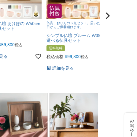
壇 あけぼの W50cm
仏具、おりんの６点セット。届いたその
宇野千代のお
日からご供養頂けます。
具セット
塗箱短10入
進物にもぴっ
シンプル仏壇 ブルーム W39cm
選べる仏具セット
送料無料
¥
59,800
税込
送料無料
税込価格
¥
6
見る
税込価格
¥
99,800
税込
詳細を見
詳細を見る
レビューを見る