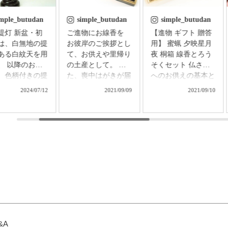
imple_butudan
simple_butudan
simple_butudan
 新盆・初
ご進物にお線香を
【進物 ギフト 贈答
は、白無地の提
お彼岸のご挨拶とし
用】 蜜蝋 夕映星月
ある白紋天を用
て、お供えや里帰り
夜 桐箱 線香とろう
、 以降のお盆
の土産として。 ま
そくセット 仏さま
、色柄付きの提
た、喪中はがきが届
へのお供えの基本と
用意し、お飾り
いた方へのお悔やみ
される、香・華・
2024/07/12
2021/09/09
2021/09/10
す。 普通はそ
に。 祈りの心を届
灯。 「お線香の香
れの提灯を別に
ける贈り物で、故人
り」「絵ろうそくの
する必要があり
をしのぶ気持ちはき
花」「ろうそくの灯
が、なかなかそ
っと伝わることでし
り」の３つを合わせ
難しいもの。
ょう。 【微煙】花
て、一つの桐箱に納
なお困りごとに
くらべ 桜/一葉/紅
めたギフトセットで
えする、２種類
梅/椿（甘・優）5本
す。 ▼メモリアル
灯がセットにな
入（桐箱） ▼メモ
アートの大野屋ウェ
商品です。
リアルアートの大野
ブショップ▼
型提灯】吊り下
屋ウェブショップ▼
@simple_butudan #お
付き提灯
@simple_butudan #お
彼岸 #楽天スーパー
23,100円（税
彼岸 #楽天スーパー
セール #ポイントア
&A
セール #ポイントア
ップ