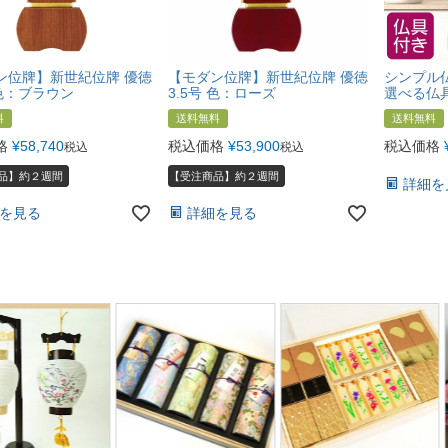
ン位牌】新世紀位牌 優徳
【モダン位牌】新世紀位牌 優徳
シンプル仏
 色：ブラウン
3.5号 色：ローズ
選べる仏
料
送料無料
送料無料
格
¥
58,740
税込価格
¥
53,900
税込価格
税込
税込
品】約２週間
【受注商品】約２週間
詳細を
を見る
詳細を見る