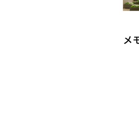
店 #通販 #ウェブ
千葉店
ショップ
ブシ
盆 