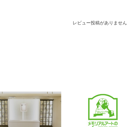
トの大野屋ウェ
ップ #ギフト #贈り
ョップ▼
物
ple_butudan ■
リアルギャラリ
レビュー投稿がありません
分寺店 東京都
市南町3-23-6
エール国分寺ビ
■メモリアルギャ
ー千葉店 千葉
葉市中央区弁天
#
#位牌 #おりん
 #念珠 #線香 #
ク #提灯 #供
グリーフケア #
供養 #お墓参り
まい #葬儀 #家
死別 #ペット供
#メモリアルギャ
ー国分寺店 #メ
アルギャラリー