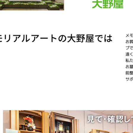
 #通販 #ウェ
ョップ #お
#お盆飾り