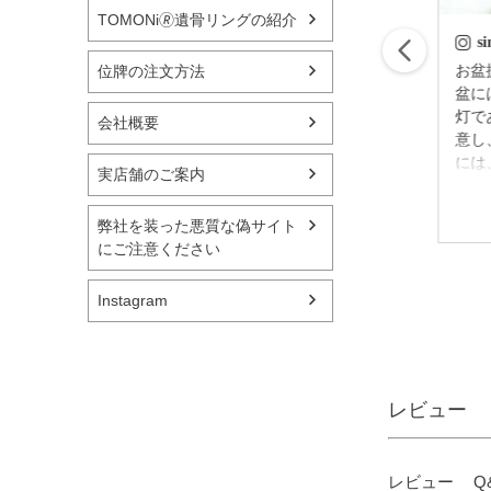
TOMONi🄬遺骨リングの紹介
simple_butudan
s
はじめてのお盆の迎
お盆提灯
位牌の注文方法
え方 故人様が亡く
盆に
なられてから四十九
灯で
会社概要
日後（忌明け後）に
意し
迎える 初めてのお
には
実店舗のご案内
盆のことを新盆（に
灯を
2023/06/30
いぼん）といいいま
しま
弊社を装った悪質な偽サイト
す。 基本的には普
れぞ
にご注意ください
通の盆とそう大きく
準備
変わりませんが、亡
ます
Instagram
くなられてから初め
れも
てお家に戻ってこら
そん
れるのでより丁寧に
お応
お迎えしたいもので
の提
す。 期 間：全国
った
レビュー
的には旧盆の８月13
【壷
～16日 一
げ台
部地域によって旧暦
奏 
レビュー
Q
7月13～16日 新盆飾
込） ▼メモリアル