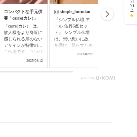
コンパクトな手元供
simple_butudan
simple_butud
★
養「carre(カレ)」
『シンプル仏壇 ア
お盆飾り お盆の
「carre(カレ)」は、
ール 仏具6点セッ
準備はできまし
故人様をより身近に
ト』 シンプル仏壇
ちりめん細工で
感じられる扉のない
は、想い想いに故人
たお盆飾りセッ
デザインが特徴のミ
を偲び、暮らすため
◇精霊馬飾りセ
ニ仏壇です。コンパ
の新しい空間。 和
ト ￥3,850（
2022/02/03
2024/0
クトなサイズなの
洋の調度を選ばず、
込） ▼メモリアル
2025/06/12
で、置き場所を選ば
日々の暮らしの中で
アートの大野屋
ず、どんなお部屋に
さりげなく調和する
ブショップ▼
もぴったり。モダン
絆の場所。 大切な
@simple_butudan
なデザインは現代の
方やパートナーをい
メモリアルギャ
インテリアに自然に
つもそばに感じ、亡
ー国分寺店 東京
溶け込み、上品さを
くした方への想いを
国分寺市南町3-23
引き立てます。国産
紡ぎ届ける、あなた
ルミエール国分
（日本製）であるた
のためのステージで
ル ■メモリアル
め、安心してお使い
す。 3つの色から選
ラリー千葉店 千
いただけます。専用
べるステージ（1）
県千葉市中央区
の仏具セットも付い
に付属の花瓶（2）
4-9-1 #仏壇 #仏具 #
ているので、すぐに
写真立て（3）、仏
骨壷 #位牌 #お