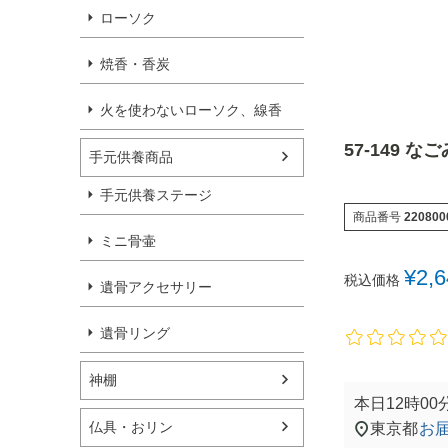
ローソク
焼香・香炭
火を使わないローソク、線香
57-149 な
手元供養商品
手元供養ステージ
商品番号
220800
ミニ骨壷
¥
2,
税込価格
遺骨アクセサリー
遺骨リング
神棚
本日
12時00
仏具・おリン
東京都
お