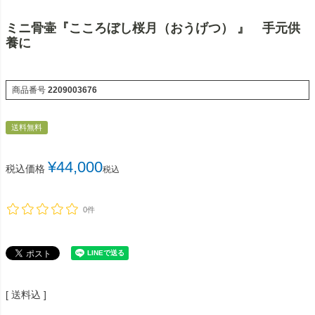
ミニ骨壷『こころぼし桜月（おうげつ） 』 手元供
養に
商品番号
2209003676
送料無料
¥
44,000
税込価格
税込
0件
送料込