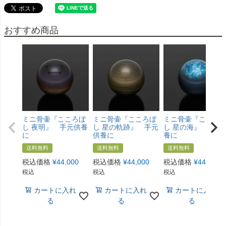
おすすめ商品
ミニ骨壷『こころぼ
ミニ骨壷『こころぼ
ミニ骨壷『こころ
し 夜明』 手元供養
し 星の軌跡』 手元
し 星の海』 手元
に
供養に
養に
送料無料
送料無料
送料無料
税込価格
¥
44,000
税込価格
¥
44,000
税込価格
¥
44,000
税込
税込
税込
カートに入れ
カートに入れ
カートに入れ
る
る
る