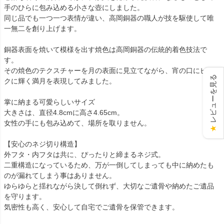
手のひらに包み込める小さな壺にしました。
同じ品でも一つ一つ表情が違い、高岡銅器の職人が技を駆使して唯
一無二を創り上げます。
銅器表面を焼いて模様を出す焼色は高岡銅器の伝統的着色技法で
す。
その焼色のテクスチャーを月の表面に見立てながら、宵の口にピン
レビューを見る
クに輝く満月を表現してみました。
掌に納まる可愛らしいサイズ
大きさは、直径4.8cmに高さ4.65cm。
女性の手にも包み込めて、場所を取りません。
★
【安心のネジ切り構造】
外フタ・内フタは共に、ぴったりと締まるネジ式。
二重構造になっているため、万が一倒してしまっても中に納めたも
のが漏れてしまう事はありません。
ゆらゆらと揺れながら決して倒れず、大切なご遺骨や納めたご遺品
を守ります。
気密性も高く、安心して自宅でご遺骨を保管できます。