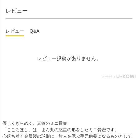
屋ウェブショップ▼
#贈り物
レビュー
@simple_butudan ■メモリア
ルギャラリー国分寺店 東京
都国分寺市南町3-23-6ルミエ
レビュー
Q&A
ール国分寺ビル ■メモリアル
ギャラリー千葉店 千葉県千
葉市中央区弁天4-9-1 #仏壇 #
仏具 #骨壷 #位牌 #おりん #
数珠 #念珠 #線香 #ローソク
レビュー投稿がありません。
#提灯 #供養 #グリーフケア #
手元供養 #お墓参り #墓じま
い #葬儀 #家族 #死別 #ペッ
ト供養 #メモリアルギャラリ
ー国分寺店 #メモリアルギャ
ラリー千葉店 #通販 #ウェブ
ショップ #お盆 #お盆飾
り
優しくきらめく、真鍮のミニ骨壺
「こころぼし」は、まん丸の惑星の形をしたミニ骨壺です。
心落ち着く金属製の球形に、故人を偲ぶ手元供養になるものとして