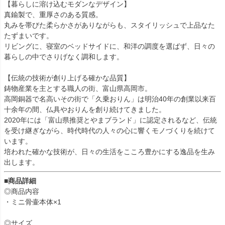
【暮らしに溶け込むモダンなデザイン】
真鍮製で、重厚さのある質感。
丸みを帯びた柔らかさがありながらも、スタイリッシュで上品なた
たずまいです。
リビングに、寝室のベッドサイドに、和洋の調度を選ばず、日々の
暮らしの中でさりげなく調和します。
【伝統の技術が創り上げる確かな品質】
鋳物産業を主とする職人の街、富山県高岡市。
高岡銅器で名高いその街で「久乗おりん」は明治40年の創業以来百
十余年の間、仏具やおりんを創り続けてきました。
2020年には「富山県推奨とやまブランド」に認定されるなど、伝統
を受け継ぎながら、時代時代の人々の心に響くモノづくりを続けて
います。
培われた確かな技術が、日々の生活をこころ豊かにする逸品を生み
出します。
■商品詳細
◎商品内容
・ミニ骨壷本体×1
◎サイズ