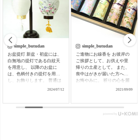
simple_butudan
simple_butudan
お盆提灯 新盆・初盆には、
ご進物にお線香を お彼岸の
白無地の提灯である白紋天
ご挨拶として、お供えや里
を用意し、 以降のお盆に
帰りの土産として。 また、
は、色柄付きの提灯を用意
喪中はがきが届いた方への
し、お飾りします。 普通は
お悔やみに。 祈りの心を届
それぞれの提灯を別に準備
ける贈り物で、故人をしの
2024/07/12
2021/09/09
する必要がありますが、な
ぶ気持ちはきっと伝わるこ
かなかそれも難しいもの。
とでしょう。 【微煙】花く
そんなお困りごとにお応え
らべ 桜/一葉/紅梅/椿（甘・
する、２種類の提灯がセッ
優）5本入（桐箱） ▼メモリ
トになった商品です。 【壷
アルアートの大野屋ウェブ
型提灯】吊り下げ台付き提
ショップ▼ @simple_butudan
灯 奏 23,100円（税込）
#お彼岸 #楽天スーパーセー
▼メモリアルアートの大野
ル #ポイントアップ #ギフト