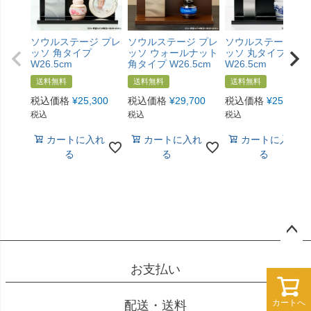
ソウルステージ プレ
ソウルステージ プレ
ソウルステージ プ
ッソ 角タイプ
ッソ ウォールナット
ッソ 丸タイプ
W26.5cm
角タイプ W26.5cm
W26.5cm
送料無料
送料無料
送料無料
税込価格
¥
25,300
税込価格
¥
29,700
税込価格
¥
25,300
税込
税込
税込
カートに入れ
カートに入れ
カートに入れ
る
る
る
ペー
ジト
お支払い
ップ
へ
カートへ
カートへ
配送・送料