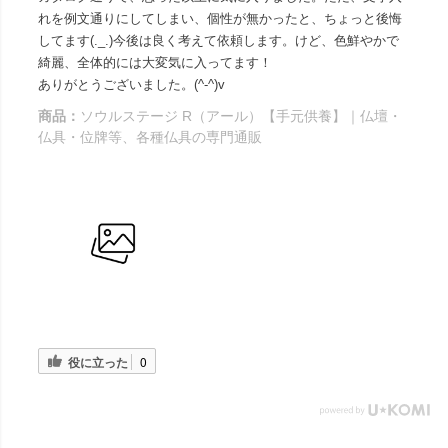
れを例文通りにしてしまい、個性が無かったと、ちょっと後悔
してます(._.)今後は良く考えて依頼します。けど、色鮮やかで
綺麗、全体的には大変気に入ってます！
ありがとうございました。(^-^)v
商品：
ソウルステージ R（アール）【手元供養】｜仏壇・
仏具・位牌等、各種仏具の専門通販
役に立った
0