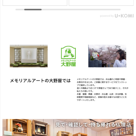
かなかそれも難しいもの。
とでしょう。 【微煙】花く
そんなお困りごとにお応え
らべ 桜/一葉/紅梅/椿（甘・
する、２種類の提灯がセッ
優）5本入（桐箱） ▼メモリ
トになった商品です。 【壷
アルアートの大野屋ウェブ
型提灯】吊り下げ台付き提
ショップ▼ @simple_butudan
灯 奏 23,100円（税込）
#お彼岸 #楽天スーパーセー
▼メモリアルアートの大野
ル #ポイントアップ #ギフト
屋ウェブショップ▼
#贈り物
@simple_butudan ■メモリア
ルギャラリー国分寺店 東京
都国分寺市南町3-23-6ルミエ
ール国分寺ビル ■メモリアル
ギャラリー千葉店 千葉県千
葉市中央区弁天4-9-1 #仏壇 #
仏具 #骨壷 #位牌 #おりん #
数珠 #念珠 #線香 #ローソク
#提灯 #供養 #グリーフケア #
手元供養 #お墓参り #墓じま
い #葬儀 #家族 #死別 #ペッ
ト供養 #メモリアルギャラリ
ー国分寺店 #メモリアルギャ