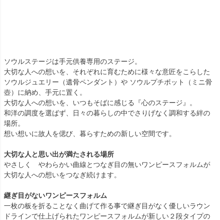
ソウルステージは手元供養専用のステージ。
大切な人への想いを、それぞれに育むために様々な意匠をこらした
ソウルジュエリー（遺骨ペンダント）や ソウルプチポット（ミニ骨
壺）に納め、手元に置く。
大切な人への想いを、いつもそばに感じる『心のステージ』。
和洋の調度を選ばず、日々の暮らしの中でさりげなく調和する絆の
場所。
想い想いに故人を偲び、暮らすための新しい空間です。
大切な人と思い出が満たされる場所
やさしく やわらかい曲線とつなぎ目の無いワンピースフォルムが
大切な人への想いをつなぎ続けます。
継ぎ目がないワンピースフォルム
一枚の板を折ることなく曲げて作る事で継ぎ目がなく優しいラウン
ドラインで仕上げられたワンピースフォルムが新しい２段タイプの