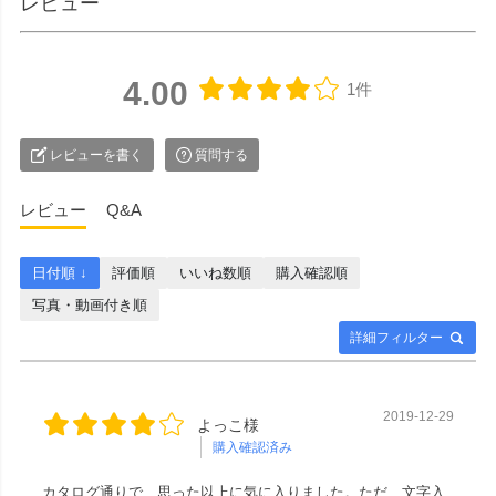
レビュー
4.00
1件
レビューを書く
質問する
レビュー
Q&A
日付順 ↓
評価順
いいね数順
購入確認順
写真・動画付き順
詳細フィルター
2019-12-29
よっこ様
購入確認済み
カタログ通りで、思った以上に気に入りました。ただ、文字入