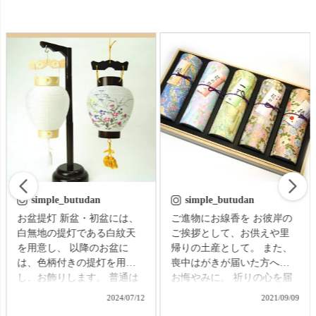
simple_butudan
simple_butudan
お盆提灯 新盆・初盆には、
ご進物にお線香を お彼岸の
白無地の提灯である白紋天
ご挨拶として、お供えや里
を用意し、 以降のお盆に
帰りの土産として。 また、
は、色柄付きの提灯を用意
喪中はがきが届いた方への
し、お飾りします。 普通は
お悔やみに。 祈りの心を届
それぞれの提灯を別に準備
ける贈り物で、故人をしの
2024/07/12
2021/09/09
する必要がありますが、な
ぶ気持ちはきっと伝わるこ