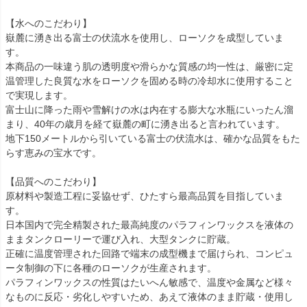
【水へのこだわり】
嶽麓に湧き出る富士の伏流水を使用し、ローソクを成型していま
す。
本商品の一味違う肌の透明度や滑らかな質感の均一性は、厳密に定
温管理した良質な水をローソクを固める時の冷却水に使用すること
で実現します。
富士山に降った雨や雪解けの水は内在する膨大な水瓶にいったん溜
まり、40年の歳月を経て嶽麓の町に湧き出ると言われています。
地下150メートルから引いている富士の伏流水は、確かな品質をもた
らす恵みの宝水です。
【品質へのこだわり】
原材料や製造工程に妥協せず、ひたすら最高品質を目指していま
す。
日本国内で完全精製された最高純度のパラフィンワックスを液体の
ままタンクローリーで運び入れ、大型タンクに貯蔵。
正確に温度管理された回路で端末の成型機まで届けられ、コンピュ
ータ制御の下に各種のローソクが生産されます。
パラフィンワックスの性質はたいへん敏感で、温度や金属など様々
なものに反応・劣化しやすいため、あえて液体のまま貯蔵・使用し