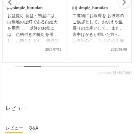
simple_butudan
simple_butudan
お盆提灯 新盆・初盆には、
ご進物にお線香を お彼岸の
白無地の提灯である白紋天
ご挨拶として、お供えや里
を用意し、 以降のお盆に
帰りの土産として。 また、
は、色柄付きの提灯を用意
喪中はがきが届いた方への
し、お飾りします。 普通は
お悔やみに。 祈りの心を届
それぞれの提灯を別に準備
ける贈り物で、故人をしの
2024/07/12
2021/09/09
する必要がありますが、な
ぶ気持ちはきっと伝わるこ
かなかそれも難しいもの。
とでしょう。 【微煙】花く
そんなお困りごとにお応え
らべ 桜/一葉/紅梅/椿（甘・
する、２種類の提灯がセッ
優）5本入（桐箱） ▼メモリ
トになった商品です。 【壷
アルアートの大野屋ウェブ
型提灯】吊り下げ台付き提
ショップ▼ @simple_butudan
灯 奏 23,100円（税込）
#お彼岸 #楽天スーパーセー
▼メモリアルアートの大野
ル #ポイントアップ #ギフト
屋ウェブショップ▼
#贈り物
レビュー
@simple_butudan ■メモリア
ルギャラリー国分寺店 東京
都国分寺市南町3-23-6ルミエ
レビュー
Q&A
ール国分寺ビル ■メモリアル