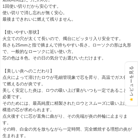
1回使い切りだから安心です。
使い切りで消し忘れが無く安心。
最後まできれいに燃えて残りません。
【使いやすい形状】
火立ての穴が太くて長いので、燭台にピッタリ入り安全です。
長さも25mmと指で摘まんで持ちやすい長さ。ローソクの形は丸形
で、一般的なローソクに近い使い方。
芯の色は８色。その日の気分でお選びいただけます。
レビューを見る
【美しい炎へのこだわり】
点火によって溶けたロウが毛細管現象で芯を昇り、高温でガス化し
て燃えるのが炎です。
美しく安定した炎は、ロウの吸い上げ量がいつも一定であることが
必要です。
★
そのためには、最高純度に精製されたロウとスムーズに吸い上げる
構造の芯が求められます。
点火後すぐに芯が直角に曲がり、その先端が炎の外輪に止まりま
す。
その時、白金の光を放ちながら一定時間、完全燃焼する理想の炎が
生まれます。