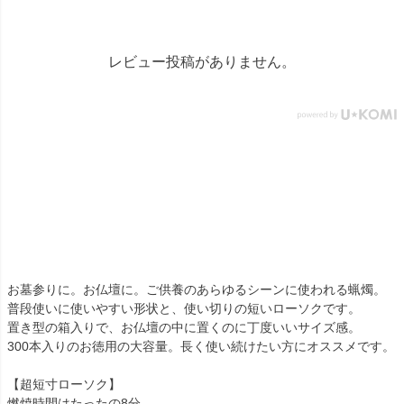
ギャラリー千葉店 千葉県千
葉市中央区弁天4-9-1 #仏壇 #
仏具 #骨壷 #位牌 #おりん #
数珠 #念珠 #線香 #ローソク
レビュー投稿がありません。
#提灯 #供養 #グリーフケア #
手元供養 #お墓参り #墓じま
い #葬儀 #家族 #死別 #ペッ
ト供養 #メモリアルギャラリ
ー国分寺店 #メモリアルギャ
ラリー千葉店 #通販 #ウェブ
ショップ #お盆 #お盆飾
り
お墓参りに。お仏壇に。ご供養のあらゆるシーンに使われる蝋燭。
普段使いに使いやすい形状と、使い切りの短いローソクです。
置き型の箱入りで、お仏壇の中に置くのに丁度いいサイズ感。
300本入りのお徳用の大容量。長く使い続けたい方にオススメです。
【超短寸ローソク】
燃焼時間はたったの8分。