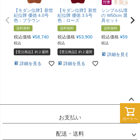
【モダン位牌】新世
【モダン位牌】新世
シンプル仏壇 あけ
紀位牌 優徳 4.0号
紀位牌 優徳 3.5号
の W50cm 選べる
色：ブラウン
色：ローズ
具セット
送料無料
送料無料
送料無料
税込価格
¥
58,740
税込価格
¥
53,900
税込価格
¥
59,800
税込
税込
税込
【受注商品】約２週間
【受注商品】約２週間
詳細を見る
詳細を見る
詳細を見る
ペー
ジト
お支払い
カートへ
カートへ
ップ
へ
配送・送料