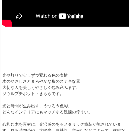
光や灯りで少しずつ変わる色の表情
木のやさしさとまろやかな形のステキな器
大切な人を美しくやさしく包み込みます。
ソウルプチポット・きららです。
光と時間が生み出す、うつろう色彩。
どんなインテリアにもマッチする洗練の佇まい。
心和む木を素材に、光沢感のあるメタリック塗装が施されていま
す。見る時間帯や、太陽光、白熱灯、蛍光灯などによって、微妙な