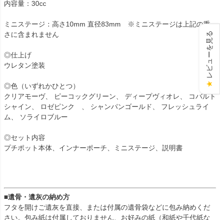
内容量：30cc
ミニステージ：高さ10mm 直径83mm ※ミニステージは上記の重
レビューを見る
さに含まれません
◎仕上げ
ウレタン塗装
★
◎色（いずれかひとつ）
クリアモーヴ、 ピーコックグリーン、 ディープヴィオレ、 コバルト
シャイン、 ロゼピンク 、 シャンパンゴールド、 フレッシュライ
ム、 ソライロブルー
◎セット内容
プチポット本体、インナーポーチ、ミニステージ、説明書
■遺骨・遺灰の納め方
フタを開けご遺灰を直接、または付属の遺骨袋などに包み納めくだ
さい。包み紙は付属しておりません、お好みの紙（和紙や千代紙な