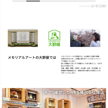
らべ 桜/一葉/紅梅/椿（甘・
ギフトセットです。 ▼メモ
優）5本入（桐箱） ▼メモリ
リアルアートの大野屋ウェ
アルアートの大野屋ウェブ
ブショップ▼
ショップ▼ @simple_butudan
@simple_butudan #お彼岸 #楽
#お彼岸 #楽天スーパーセー
天スーパーセール #ポイント
ル #ポイントアップ #ギフト
アップ
#贈り物