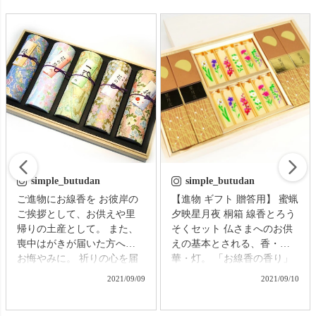
simple_butudan
simple_butudan
ご進物にお線香を お彼岸の
【進物 ギフト 贈答用】 蜜蝋
ご挨拶として、お供えや里
夕映星月夜 桐箱 線香とろう
帰りの土産として。 また、
そくセット 仏さまへのお供
喪中はがきが届いた方への
えの基本とされる、香・
お悔やみに。 祈りの心を届
華・灯。 「お線香の香り」
ける贈り物で、故人をしの
「絵ろうそくの花」「ろう
2021/09/09
2021/09/10
ぶ気持ちはきっと伝わるこ
そくの灯り」の３つを合わ
とでしょう。 【微煙】花く
せて、一つの桐箱に納めた