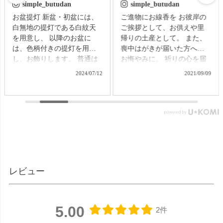
simple_butudan
simple_butudan
お盆提灯 新盆・初盆には、
ご進物にお線香を お彼岸の
白無地の提灯である白紋天
ご挨拶として、お供えや里
を用意し、 以降のお盆に
帰りの土産として。 また、
は、色柄付きの提灯を用意
喪中はがきが届いた方への
し、お飾りします。 普通は
お悔やみに。 祈りの心を届
それぞれの提灯を別に準備
ける贈り物で、故人をしの
2024/07/12
2021/09/09
する必要がありますが、な
ぶ気持ちはきっと伝わるこ
かなかそれも難しいもの。
とでしょう。 【微煙】花く
そんなお困りごとにお応え
らべ 桜/一葉/紅梅/椿（甘・
する、２種類の提灯がセッ
優）5本入（桐箱） ▼メモリ
トになった商品です。 【壷
アルアートの大野屋ウェブ
型提灯】吊り下げ台付き提
ショップ▼ @simple_butudan
灯 奏 23,100円（税込）
#お彼岸 #楽天スーパーセー
▼メモリアルアートの大野
ル #ポイントアップ #ギフト
屋ウェブショップ▼
#贈り物
レビュー
@simple_butudan ■メモリア
ルギャラリー国分寺店 東京
都国分寺市南町3-23-6ルミエ
ール国分寺ビル ■メモリアル
5.00
2件
ギャラリー千葉店 千葉県千