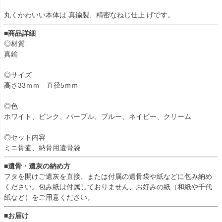
丸くかわいい本体は 真鍮製、精密なねじ仕上 げです。
■商品詳細
◎材質
真鍮
◎サイズ
高さ33ｍｍ 直径5ｍｍ
◎色
ホワイト、ピンク、パープル、ブルー、ネイビー、クリーム
◎セット内容
ミニ骨壷、納骨用遺骨袋
■遺骨・遺灰の納め方
フタを開けご遺灰を直接、または付属の遺骨袋や紙などに包み納め
ください。包み紙は付属しておりません、お好みの紙（和紙や千代
紙など）をご用意ください。
■お届け