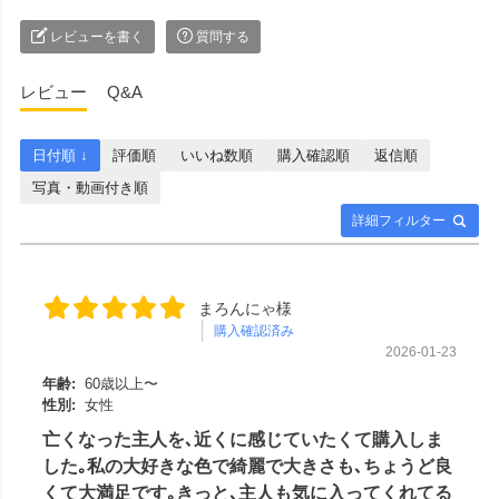
葉市中央区弁天4-9-1 #仏壇 #
仏具 #骨壷 #位牌 #おりん #
レビューを書く
質問する
数珠 #念珠 #線香 #ローソク
#提灯 #供養 #グリーフケア #
レビュー
Q&A
手元供養 #お墓参り #墓じま
い #葬儀 #家族 #死別 #ペッ
ト供養 #メモリアルギャラリ
日付順 ↓
評価順
いいね数順
購入確認順
返信順
ー国分寺店 #メモリアルギャ
写真・動画付き順
ラリー千葉店 #通販 #ウェブ
ショップ #お盆 #お盆飾
詳細フィルター
り
まろんにゃ様
購入確認済み
2026-01-23
年齢:
60歳以上〜
性別:
女性
亡くなった主人を､近くに感じていたくて購入しま
した｡私の大好きな色で綺麗で大きさも､ちょうど良
くて大満足です｡きっと､主人も気に入ってくれてる