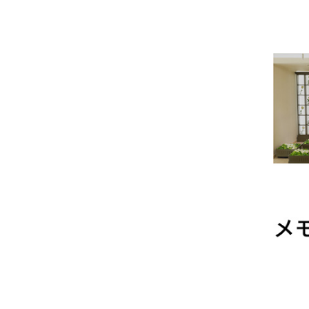
#仏壇 #仏具 #位
骨壷 
牌 #ろうそく #白
#数珠
紋天 #おがら #蓮
ローソ
の葉 #まこも #ほ
養 #
おずき #精霊馬 #
手元
キュウリとナス #家
#墓じ
族 #ペット供養 #メ
族 #
モリアルギャラリー
養 
国分寺店 #メモリア
ラリ
ルギャラリー千葉
モリ
店 #通販 #ウェブ
千葉店
ショップ
ブシ
盆 