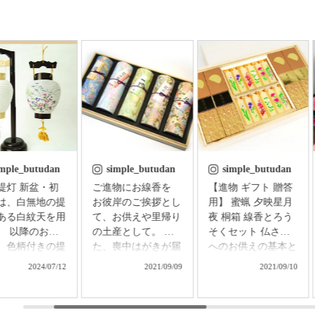
imple_butudan
simple_butudan
simple_butudan
 新盆・初
ご進物にお線香を
【進物 ギフト 贈答
は、白無地の提
お彼岸のご挨拶とし
用】 蜜蝋 夕映星月
ある白紋天を用
て、お供えや里帰り
夜 桐箱 線香とろう
、 以降のお盆
の土産として。 ま
そくセット 仏さま
、色柄付きの提
た、喪中はがきが届
へのお供えの基本と
用意し、お飾り
いた方へのお悔やみ
される、香・華・
2024/07/12
2021/09/09
2021/09/10
す。 普通はそ
に。 祈りの心を届
灯。 「お線香の香
れの提灯を別に
ける贈り物で、故人
り」「絵ろうそくの
する必要があり
をしのぶ気持ちはき
花」「ろうそくの灯