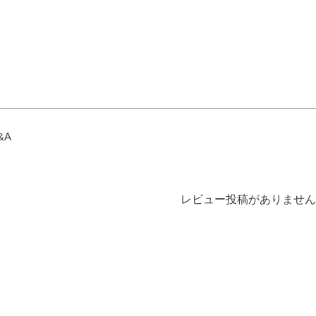
が、なかなかそ
っと伝わることでし
り」の３つを合わせ
難しいもの。
ょう。 【微煙】花
て、一つの桐箱に納
なお困りごとに
くらべ 桜/一葉/紅
めたギフトセットで
えする、２種類
梅/椿（甘・優）5本
す。 ▼メモリアル
灯がセットにな
入（桐箱） ▼メモ
アートの大野屋ウェ
商品です。
リアルアートの大野
ブショップ▼
型提灯】吊り下
屋ウェブショップ▼
@simple_butudan #お
付き提灯
@simple_butudan #お
彼岸 #楽天スーパー
23,100円（税
彼岸 #楽天スーパー
セール #ポイントア
&A
セール #ポイントア
ップ
トの大野屋ウェ
ップ #ギフト #贈り
ョップ▼
物
ple_butudan ■
リアルギャラリ
レビュー投稿がありません
分寺店 東京都
市南町3-23-6
エール国分寺ビ
■メモリアルギャ
ー千葉店 千葉
葉市中央区弁天
#