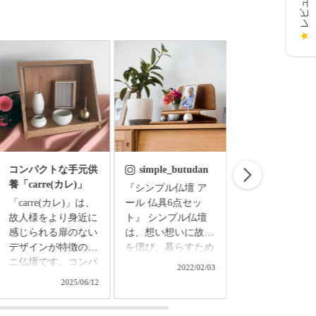
★
コンパクトな手元供
simple_butudan
simple_butud
養「carre(カレ)」
『シンプル仏壇 ア
お盆飾り お盆の
「carre(カレ)」は、
ール 仏具6点セッ
準備はできまし
故人様をより身近に
ト』 シンプル仏壇
ちりめん細工で
感じられる扉のない
は、想い想いに故人
たお盆飾りセッ
デザインが特徴のミ
を偲び、暮らすため
◇精霊馬飾りセ
ニ仏壇です。コンパ
の新しい空間。 和
ト ￥3,850（
2022/02/03
2024/0
クトなサイズなの
洋の調度を選ばず、
込） ▼メモリアル
2025/06/12
で、置き場所を選ば
日々の暮らしの中で
アートの大野屋
ず、どんなお部屋に
さりげなく調和する
ブショップ▼