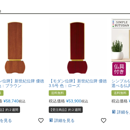
品
ン位牌】新世紀位牌 優徳
【モダン位牌】新世紀位牌 優徳
シンプル仏
 色：ブラウン
3.5号 色：ローズ
選べる仏
料
送料無料
送料無料
格
¥
58,740
税込価格
¥
53,900
税込価格
税込
税込
品】約２週間
【受注商品】約２週間
詳細を
を見る
詳細を見る