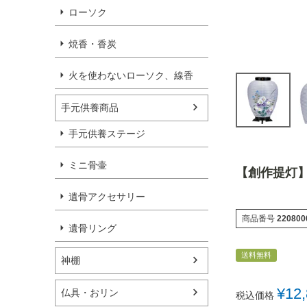
ローソク
焼香・香炭
火を使わないローソク、線香
手元供養商品
手元供養ステージ
ミニ骨壷
【創作提灯】2
遺骨アクセサリー
商品番号
220800
遺骨リング
送料無料
神棚
¥
12
仏具・おリン
税込価格