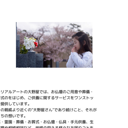
気のミニ仏壇に、専
盆 #お盆飾り
用の仏具がセットに
なっているため、す
ぐに手元供養を始め
られます。