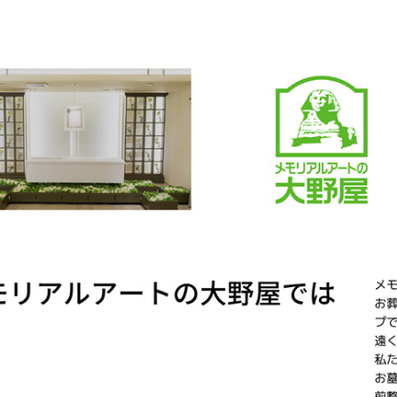
#位牌 #おりん
 #念珠 #線香 #
ク #提灯 #供
グリーフケア #
供養 #お墓参り
まい #葬儀 #家
死別 #ペット供
#メモリアルギャ
ー国分寺店 #メ
アルギャラリー
 #通販 #ウェ
ョップ #お
#お盆飾り