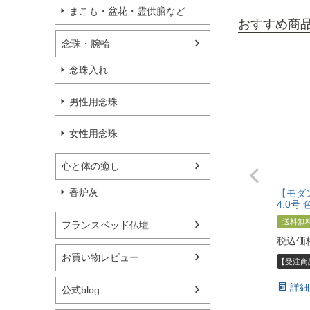
まこも・盆花・霊供膳など
おすすめ商
念珠・腕輪
念珠入れ
男性用念珠
女性用念珠
心と体の癒し
香炉灰
【モダ
4.0号
送料無
フランスベッド仏壇
税込価
お買い物レビュー
【受注商
詳細
公式blog