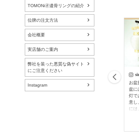
TOMONi🄬遺骨リングの紹介
位牌の注文方法
会社概要
実店舗のご案内
弊社を装った悪質な偽サイト
にご注意ください
simple_butudan
s
はじめてのお盆の迎
お盆提灯
Instagram
え方 故人様が亡く
盆に
なられてから四十九
灯で
日後（忌明け後）に
意し
迎える 初めてのお
には
盆のことを新盆（に
灯を
2023/06/30
いぼん）といいいま
しま
す。 基本的には普
れぞ
通の盆とそう大きく
準備