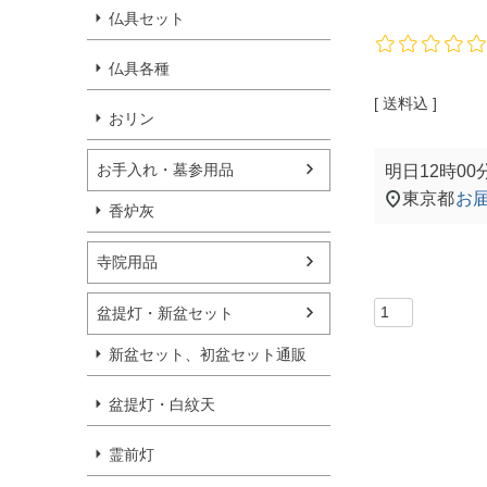
仏具セット
仏具各種
送料込
おリン
お手入れ・墓参用品
明日
12時00
東京都
お
香炉灰
寺院用品
盆提灯・新盆セット
新盆セット、初盆セット通販
盆提灯・白紋天
霊前灯