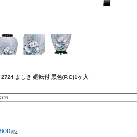
724 よしき 廻転付 黒色(P.C)1ヶ入
0744
,800
税込