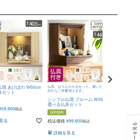
壇 あけぼの W50cm
仏具、おりんの６点セット。届いたその
宇野千代のお
日からご供養頂けます。
具セット
塗箱短10入
進物にもぴっ
シンプル仏壇 ブルーム W39cm
選べる仏具セット
送料無料
¥
59,800
税込
送料無料
税込価格
¥
6
見る
税込価格
¥
99,800
税込
レビューを見る
詳細を見
詳細を見る