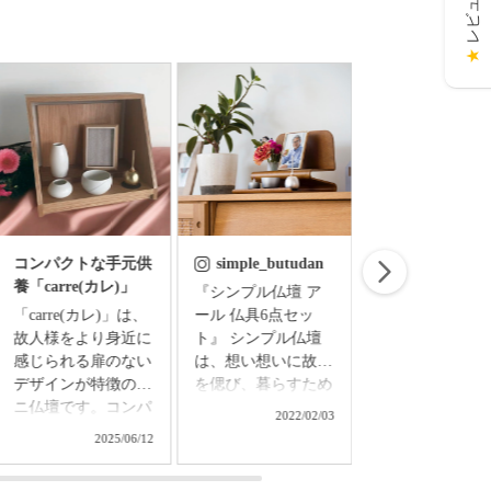
★
コンパクトな手元供
simple_butudan
simple_butud
養「carre(カレ)」
『シンプル仏壇 ア
お盆飾り お盆の
「carre(カレ)」は、
ール 仏具6点セッ
準備はできまし
故人様をより身近に
ト』 シンプル仏壇
ちりめん細工で
感じられる扉のない
は、想い想いに故人
たお盆飾りセッ
デザインが特徴のミ
を偲び、暮らすため
◇精霊馬飾りセ
ニ仏壇です。コンパ
の新しい空間。 和
ト ￥3,850（
2022/02/03
2024/0
クトなサイズなの
洋の調度を選ばず、
込） ▼メモリアル
2025/06/12
で、置き場所を選ば
日々の暮らしの中で
アートの大野屋
ず、どんなお部屋に
さりげなく調和する
ブショップ▼