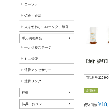
ローソク
焼香・香炭
火を使わないローソク、線香
手元供養商品
手元供養ステージ
ミニ骨壷
【創作提灯】2
遺骨アクセサリー
商品番号
220800
遺骨リング
送料無料
神棚
¥
18
仏具・おリン
税込価格