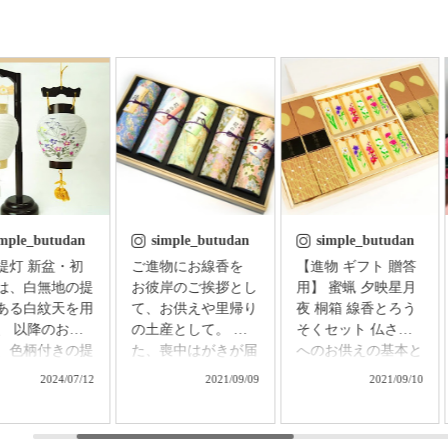
imple_butudan
simple_butudan
simple_butudan
 新盆・初
ご進物にお線香を
【進物 ギフト 贈答
は、白無地の提
お彼岸のご挨拶とし
用】 蜜蝋 夕映星月
ある白紋天を用
て、お供えや里帰り
夜 桐箱 線香とろう
、 以降のお盆
の土産として。 ま
そくセット 仏さま
、色柄付きの提
た、喪中はがきが届
へのお供えの基本と
用意し、お飾り
いた方へのお悔やみ
される、香・華・
2024/07/12
2021/09/09
2021/09/10
す。 普通はそ
に。 祈りの心を届
灯。 「お線香の香
れの提灯を別に
ける贈り物で、故人
り」「絵ろうそくの
する必要があり
をしのぶ気持ちはき
花」「ろうそくの灯