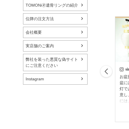
TOMONi🄬遺骨リングの紹介
位牌の注文方法
会社概要
実店舗のご案内
弊社を装った悪質な偽サイト
にご注意ください
simple_butudan
s
はじめてのお盆の迎
お盆提灯
Instagram
え方 故人様が亡く
盆に
なられてから四十九
灯で
日後（忌明け後）に
意し
迎える 初めてのお
には
盆のことを新盆（に
灯を
2023/06/30
いぼん）といいいま
しま
す。 基本的には普
れぞ
通の盆とそう大きく
準備