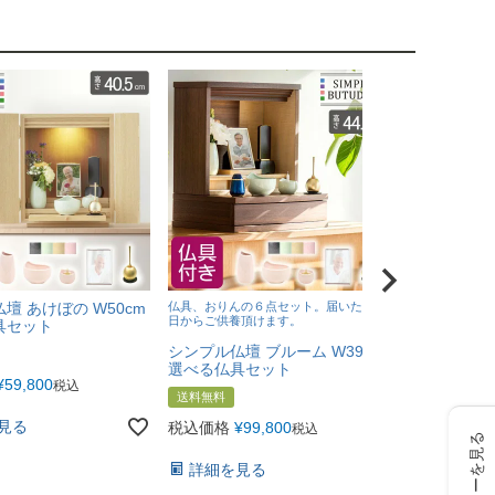
壇 あけぼの W50cm
仏具、おりんの６点セット。届いたその
[改まった進物
日からご供養頂けます。
煙ほのかなお線
具セット
花くらべ 桜
シンプル仏壇 ブルーム W39cm
優） 和紙の
選べる仏具セット
¥
59,800
送料無料
税込
送料無料
税込価格
¥
6
見る
税込価格
¥
99,800
税込
レビューを見る
詳細を見
詳細を見る