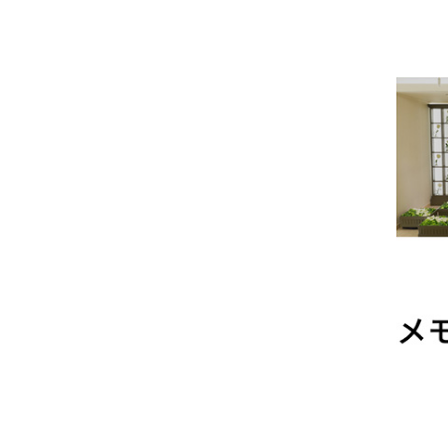
#仏壇 #仏具 #位
骨壷 
牌 #ろうそく #白
#数珠
紋天 #おがら #蓮
ローソ
の葉 #まこも #ほ
養 #
おずき #精霊馬 #
手元
キュウリとナス #家
#墓じ
族 #ペット供養 #メ
族 #
モリアルギャラリー
養 
国分寺店 #メモリア
ラリ
ルギャラリー千葉
モリ
店 #通販 #ウェブ
千葉店
ショップ
ブシ
盆 