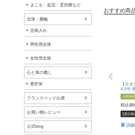
まこも・盆花・霊供膳など
おすすめ商
念珠・腕輪
念珠入れ
男性用念珠
女性用念珠
心と体の癒し
香炉灰
【モダ
4.0号
送料無
フランスベッド仏壇
税込価
お買い物レビュー
【受注商
詳細
公式blog