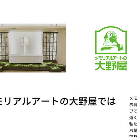
#位牌 #おりん
 #念珠 #線香 #
ク #提灯 #供
グリーフケア #
供養 #お墓参り
まい #葬儀 #家
死別 #ペット供
#メモリアルギャ
ー国分寺店 #メ
アルギャラリー
 #通販 #ウェ
ョップ #お
#お盆飾り