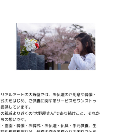
気のミニ仏壇に、専
盆 #お盆飾り
用の仏具がセットに
なっているため、す
ぐに手元供養を始め
られます。