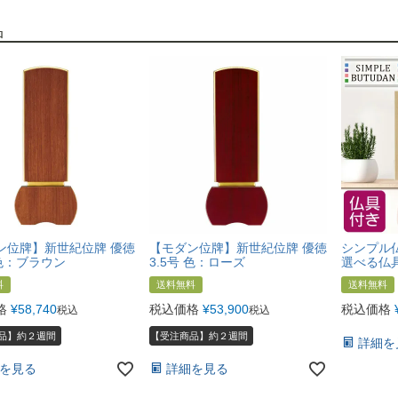
品
ン位牌】新世紀位牌 優徳
【モダン位牌】新世紀位牌 優徳
シンプル仏
 色：ブラウン
3.5号 色：ローズ
選べる仏
料
送料無料
送料無料
格
¥
58,740
税込価格
¥
53,900
税込価格
税込
税込
品】約２週間
【受注商品】約２週間
詳細を
を見る
詳細を見る