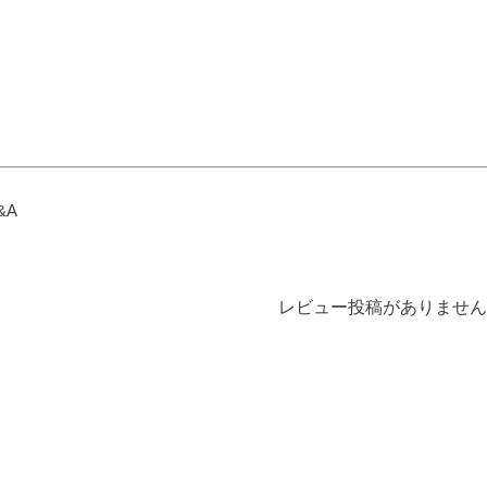
が、なかなかそ
っと伝わることでし
り」の３つを合わせ
難しいもの。
ょう。 【微煙】花
て、一つの桐箱に納
なお困りごとに
くらべ 桜/一葉/紅
めたギフトセットで
えする、２種類
梅/椿（甘・優）5本
す。 ▼メモリアル
灯がセットにな
入（桐箱） ▼メモ
アートの大野屋ウェ
商品です。
リアルアートの大野
ブショップ▼
型提灯】吊り下
屋ウェブショップ▼
@simple_butudan #お
付き提灯
@simple_butudan #お
彼岸 #楽天スーパー
23,100円（税
彼岸 #楽天スーパー
セール #ポイントア
&A
セール #ポイントア
ップ
トの大野屋ウェ
ップ #ギフト #贈り
ョップ▼
物
ple_butudan ■
リアルギャラリ
レビュー投稿がありません
分寺店 東京都
市南町3-23-6
エール国分寺ビ
■メモリアルギャ
ー千葉店 千葉
葉市中央区弁天
#