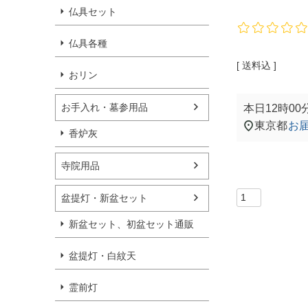
仏具セット
仏具各種
送料込
おリン
お手入れ・墓参用品
本日
12時00
東京都
お
香炉灰
寺院用品
盆提灯・新盆セット
新盆セット、初盆セット通販
盆提灯・白紋天
霊前灯