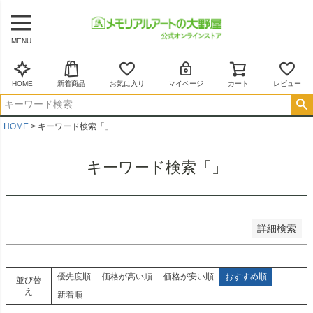
商品番号/JANコード
MENU
並び順
新着順
HOME
新着商品
お気に入り
マイページ
カート
レビュー
登録順
価格が安い順
価格が高い順
HOME
キーワード検索「」
優先度順
レビュー順
キーワード検索「」
キーワードヒット順
検索
詳細検索
優先度順
価格が高い順
価格が安い順
おすすめ順
並び替
え
新着順