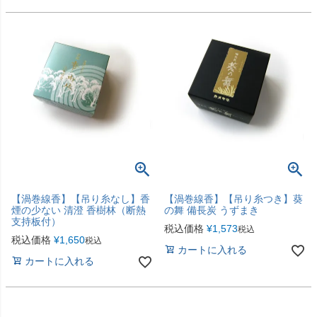
【渦巻線香】【吊り糸なし】香
【渦巻線香】【吊り糸つき】葵
煙の少ない 清澄 香樹林（断熱
の舞 備長炭 うずまき
支持板付）
税込価格
¥
1,573
税込
税込価格
¥
1,650
税込
カートに入れる
カートに入れる