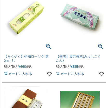
【ろうそく】植物ローソク 菜
【香炭】美芳香炭(みよしこう
(sai) 15
たん)
税込価格
¥
660
税込価格
¥
385
税込
税込
カートに入れる
カートに入れる