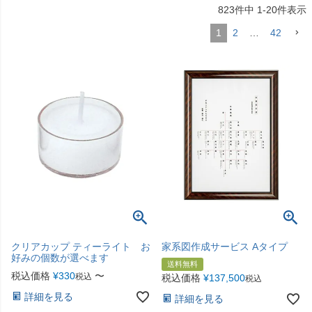
823
件中
1
-
20
件表示
1
2
…
42
クリアカップ ティーライト お
家系図作成サービス Aタイプ
好みの個数が選べます
送料無料
税込価格
¥
330
〜
税込
税込価格
¥
137,500
税込
詳細を見る
詳細を見る