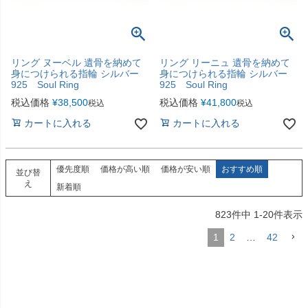
リング ヌーベル 遺骨を納めて
リング リーニュ 遺骨を納めて
身につけられる指輪 シルバー
身につけられる指輪 シルバー
925 Soul Ring
925 Soul Ring
税込価格
¥
38,500
税込価格
¥
41,800
税込
税込
カートに入れる
カートに入れる
優先度順
価格が高い順
価格が安い順
おすすめ順
並び替
え
新着順
823
件中
1
-
20
件表示
1
2
…
42