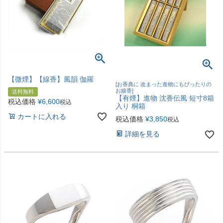
【微煙】【線香】風韻 伽羅
[お香典に 改まった進物にもぴったりの
お線香]
送料無料
【有煙】進物 沈香伝風 短寸8箱
税込価格
¥
6,600
税込
入り 桐箱
カートに入れる
税込価格
¥
3,850
税込
詳細を見る