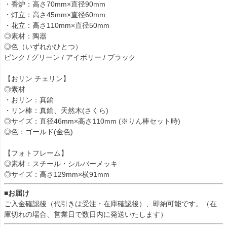
・香炉：高さ70mm×直径90mm
・灯立：高さ45mm×直径60mm
・花立：高さ110mm×直径50mm
◎素材：陶器
◎色（いずれかひとつ）
ピンク / グリーン / アイボリー / ブラック
【おリン チェリン】
◎素材
・おリン：真鍮
・リン棒：真鍮、天然木(さくら)
◎サイズ：直径46mm×高さ110mm (※りん棒セット時)
◎色：ゴールド(金色)
【フォトフレーム】
◎素材：スチール・シルバーメッキ
◎サイズ：高さ129mm×横91mm
■お届け
ご入金確認後（代引きは受注・在庫確認後）、即納可能です。（在
庫切れの場合、営業日で数日内に発送いたします）