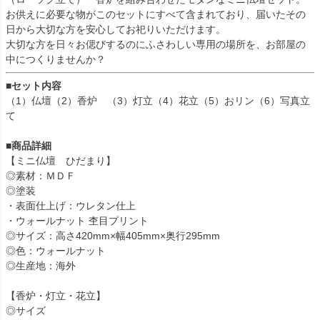
お供えに必要な物がこのセットにすべて含まれており、届いたその
日から大切な方を安心してお祀りいただけます。
大切な方を日々お偲びするのにふさわしい専用の場所を、お部屋の
中につくりませんか？
■セット内容
（1）仏壇（2）香炉 （3）灯立（4）花立（5）おリン（6）写真立
て
■商品詳細
【ミニ仏壇 ひだまり】
◎素材：ＭＤＦ
◎塗装
・表面仕上げ：ウレタン仕上
・ウォールナット 杢目プリント
◎サイズ：高さ420mm×幅405mm×奥行295mm
◎色：ウォールナット
◎生産地：海外
【香炉・灯立・花立】
◎サイズ