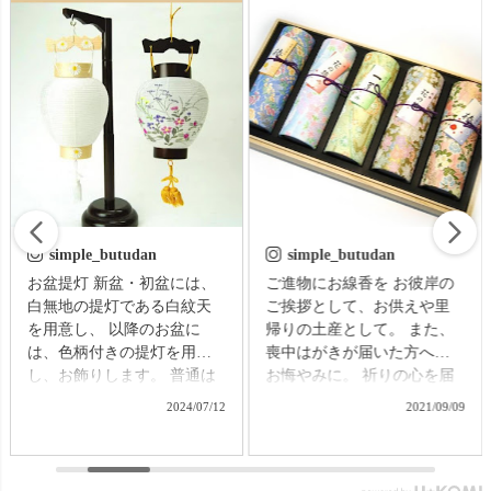
simple_butudan
simple_butudan
お盆提灯 新盆・初盆には、
ご進物にお線香を お彼岸の
白無地の提灯である白紋天
ご挨拶として、お供えや里
を用意し、 以降のお盆に
帰りの土産として。 また、
は、色柄付きの提灯を用意
喪中はがきが届いた方への
し、お飾りします。 普通は
お悔やみに。 祈りの心を届
それぞれの提灯を別に準備
ける贈り物で、故人をしの
2024/07/12
2021/09/09
する必要がありますが、な
ぶ気持ちはきっと伝わるこ
かなかそれも難しいもの。
とでしょう。 【微煙】花く
そんなお困りごとにお応え
らべ 桜/一葉/紅梅/椿（甘・
する、２種類の提灯がセッ
優）5本入（桐箱） ▼メモリ