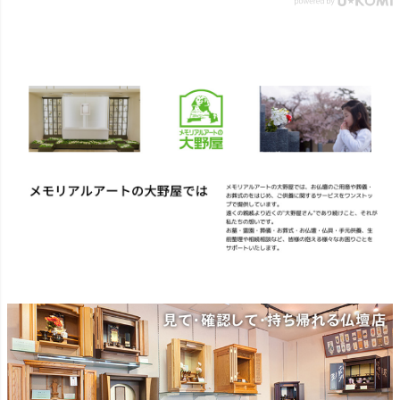
トになった商品です。 【壷
アルアートの大野屋ウェブ
型提灯】吊り下げ台付き提
ショップ▼ @simple_butudan
灯 奏 23,100円（税込）
#お彼岸 #楽天スーパーセー
▼メモリアルアートの大野
ル #ポイントアップ #ギフト
屋ウェブショップ▼
#贈り物
@simple_butudan ■メモリア
ルギャラリー国分寺店 東京
都国分寺市南町3-23-6ルミエ
ール国分寺ビル ■メモリアル
ギャラリー千葉店 千葉県千
葉市中央区弁天4-9-1 #仏壇 #
仏具 #骨壷 #位牌 #おりん #
数珠 #念珠 #線香 #ローソク
#提灯 #供養 #グリーフケア #
手元供養 #お墓参り #墓じま
い #葬儀 #家族 #死別 #ペッ
ト供養 #メモリアルギャラリ
ー国分寺店 #メモリアルギャ
ラリー千葉店 #通販 #ウェブ
ショップ #お盆 #お盆飾
り