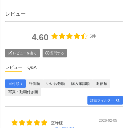
レビュー
4.60
5件
レビューを書く
質問する
レビュー
Q&A
日付順 ↓
評価順
いいね数順
購入確認順
返信順
写真・動画付き順
詳細フィルター
2026-02-05
空蝉様