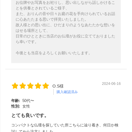
お位牌やお写真をお祀りし、思い出しながら話しかけるこ
とを供養とされているご様子、
また、おりんの音や日々お庭の花を手向けられているお話
に心あたたまる思いで拝見いたしました。
故人様との思い出に、ひだまりのようなあたたかな想いを
はせる場所として、
日常のひとときに当店のお仏壇がお役に立てておりました
ら幸いです。
今後とも当店をよろしくお願いいたします。
2024-06-16
O.S様
購入確認済み
年齢:
50代〜
性別:
女性
とても良いです。
コンパクトな仏壇を探していた所こちらに辿り着き、何日か検
討してから注文しました。