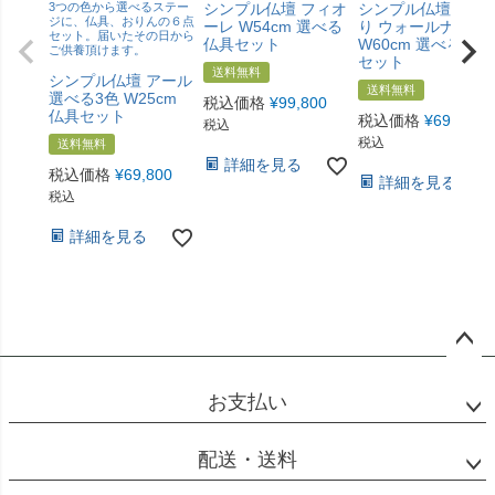
3つの色から選べるステー
シンプル仏壇 フィオ
シンプル仏壇 ひだ
ジに、仏具、おりんの６点
ーレ W54cm 選べる
り ウォールナット
セット。届いたその日から
仏具セット
W60cm 選べる仏具
ご供養頂けます。
セット
送料無料
シンプル仏壇 アール
送料無料
選べる3色 W25cm
税込価格
¥
99,800
仏具セット
税込価格
¥
69,800
税込
税込
送料無料
詳細を見る
税込価格
¥
69,800
詳細を見る
税込
詳細を見る
ペー
ジト
お支払い
ップ
へ
配送・送料