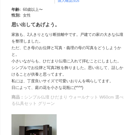
購入確認済み
年齢:
60歳以上〜
性別:
女性
思い出してあげよう。
家族も、2人きりとなり断捨離中です。戸建ての家の大きな仏壇
を整理しました。
ただ、亡き母のお位牌と写真・義理の母の写真をどうしようか
と。
小さいながらも、ひだまり仏壇に入れて拝むことにしました。
シンプルでお位牌と写真2枚を飾りました。思い出して、話しか
けることが供養と思ってます。
私には、丁度良いサイズで可愛いおりんを鳴らしてます。
日によって、庭の花を小さな花瓶に(*^^*)
商品：
シンプル仏壇 ひだまり ウォールナット W60cm 選べ
る仏具セット グリーン