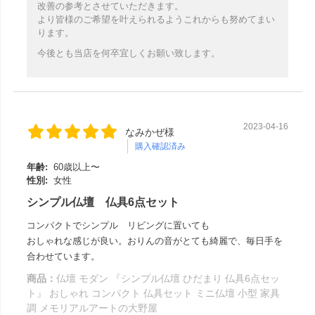
改善の参考とさせていただきます。
より皆様のご希望を叶えられるようこれからも努めてまい
ります。
今後とも当店を何卒宜しくお願い致します。
2023-04-16
なみかぜ様
購入確認済み
年齢:
60歳以上〜
性別:
女性
シンプル仏壇 仏具6点セット
コンパクトでシンプル リビングに置いても
おしゃれな感じが良い。おりんの音がとても綺麗で、毎日手を
合わせています。
商品：
仏壇 モダン 『シンプル仏壇 ひだまり 仏具6点セッ
ト』 おしゃれ コンパクト 仏具セット ミニ仏壇 小型 家具
調 メモリアルアートの大野屋