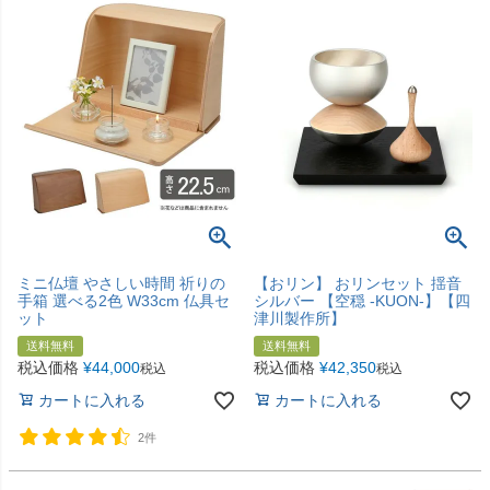
ミニ仏壇 やさしい時間 祈りの
【おリン】 おリンセット 揺音
手箱 選べる2色 W33cm 仏具セ
シルバー 【空穏 -KUON-】【四
ット
津川製作所】
送料無料
送料無料
税込価格
¥
44,000
税込価格
¥
42,350
税込
税込
カートに入れる
カートに入れる
2件