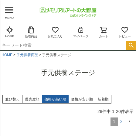
MENU
HOME
新着商品
お気に入り
マイページ
カート
レビュー
HOME
手元供養商品
手元供養ステージ
手元供養ステージ
並び替え
優先度順
価格が高い順
価格が安い順
新着順
28
件中
1
-
20
件表示
1
2