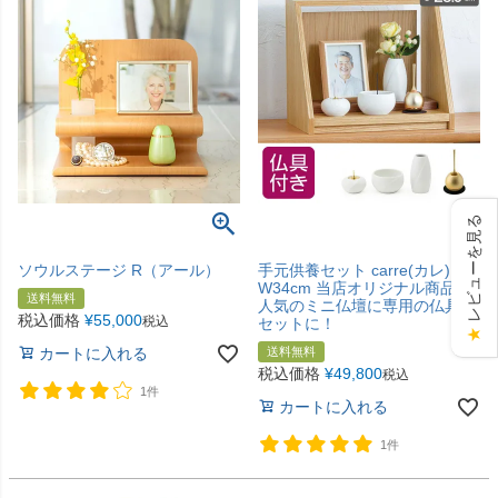
レビューを見る
ソウルステージ R（アール）
手元供養セット carre(カレ)
W34cm 当店オリジナル商品、
送料無料
人気のミニ仏壇に専用の仏具を
税込価格
¥
55,000
税込
セットに！
★
カートに入れる
送料無料
税込価格
¥
49,800
税込
1件
カートに入れる
1件