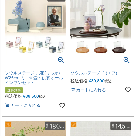
ソウルステージ 六花(りっか)
ソウルステージ Ｆ(エフ)
W26cm ミニ骨壷・供養オール
税込価格
¥
30,800
税込
インワンセット
カートに入れる
送料無料
税込価格
¥
38,500
税込
カートに入れる