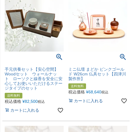
手元供養セット【安心空間】
ミニ仏壇 まどか ピンクゴール
Woodセット ウォールナッ
ド W26cm 仏具セット【四津川
ト ローソクと線香を安全に安
製作所】
心してお使いいただけるステー
送料無料
ジタイプのセット
税込価格
¥
68,640
税込
送料無料
カートに入れる
税込価格
¥
82,500
税込
カートに入れる