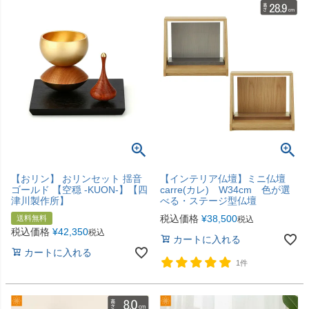
【おリン】 おリンセット 揺音
【インテリア仏壇】ミニ仏壇
ゴールド 【空穏 -KUON-】【四
carre(カレ) W34cm 色が選
津川製作所】
べる・ステージ型仏壇
税込価格
¥
38,500
送料無料
税込
税込価格
¥
42,350
税込
カートに入れる
カートに入れる
1件