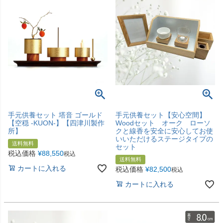
手元供養セット 塔音 ゴールド
手元供養セット【安心空間】
【空穏 -KUON-】【四津川製作
Woodセット オーク ローソ
所】
クと線香を安全に安心してお使
いいただけるステージタイプの
送料無料
セット
税込価格
¥
88,550
税込
送料無料
カートに入れる
税込価格
¥
82,500
税込
カートに入れる