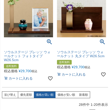
ソウルステージ プレッソ ウォ
ソウルステージ プレッソ ウォ
ールナット フォトタイプ
ールナット 丸タイプ W26.5cm
W26.5cm
送料無料
送料無料
税込価格
¥
29,700
税込
税込価格
¥
29,700
税込
カートに入れる
カートに入れる
並び替え
優先度順
価格が高い順
価格が安い順
新着順
28
件中
1
-
20
件表示