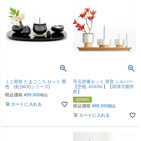
ミニ骨壺 たまごころ セット 墨
手元供養セット 塔音 シルバー
色 (虹(NIJI)シリーズ)
【空穏 -KUON-】【四津川製作
所】
税込価格
¥
99,000
税込
送料無料
カートに入れる
税込価格
¥
88,550
税込
カートに入れる